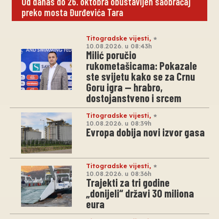
Od danas do 26. oktobra obustavljen saobraćaj
preko mosta Đurđevića Tara
Titogradske vijesti
,
10.08.2026. u 08:43h
Milić poručio
rukometašicama: Pokazale
ste svijetu kako se za Crnu
Goru igra — hrabro,
dostojanstveno i srcem
Titogradske vijesti
,
10.08.2026. u 08:39h
Evropa dobija novi izvor gasa
Titogradske vijesti
,
10.08.2026. u 08:36h
Trajekti za tri godine
„donijeli“ državi 30 miliona
eura