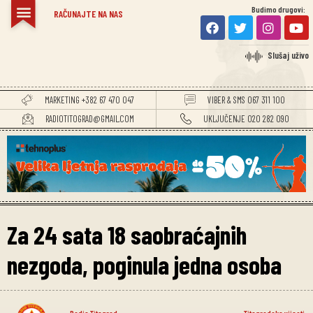
Budimo drugovi:
RAČUNAJTE NA NAS
Slušaj uživo
MARKETING +382 67 470 047
VIBER & SMS 067 311 100
RADIOTITOGRAD@GMAIL.COM
UKLJUČENJE 020 282 090
Za 24 sata 18 saobraćajnih
nezgoda, poginula jedna osoba
Radio Titograd
Titogradske vijesti
,