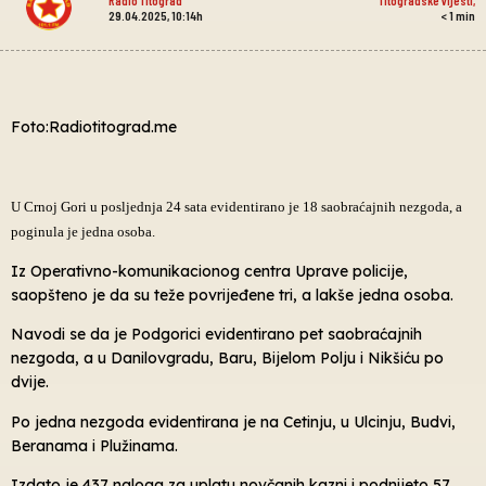
29.04.2025, 10:14h
< 1
min
Foto:Radiotitograd.me
U Crnoj Gori u posljednja 24 sata evidentirano je 18 saobraćajnih nezgoda, a
poginula je jedna osoba.
Iz Operativno-komunikacionog centra Uprave policije,
saopšteno je da su teže povrijeđene tri, a lakše jedna osoba.
Navodi se da je Podgorici evidentirano pet saobraćajnih
nezgoda, a u Danilovgradu, Baru, Bijelom Polju i Nikšiću po
dvije.
Po jedna nezgoda evidentirana je na Cetinju, u Ulcinju, Budvi,
Beranama i Plužinama.
Izdato je 437 naloga za uplatu novčanih kazni i podnijeto 57