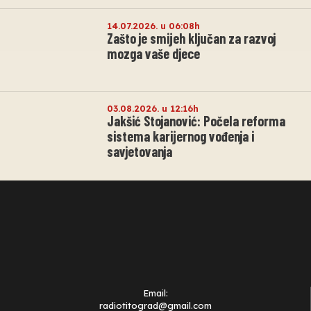
14.07.2026. u 06:08h
Zašto je smijeh ključan za razvoj
mozga vaše djece
03.08.2026. u 12:16h
Jakšić Stojanović: Počela reforma
sistema karijernog vođenja i
savjetovanja
Email:
radiotitograd@gmail.com