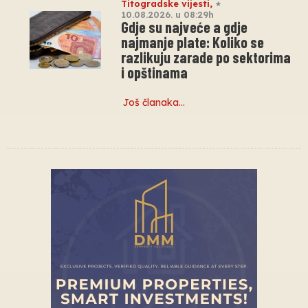
Titogradske vijesti
,
10.08.2026. u 08:29h
Gdje su najveće a gdje
najmanje plate: Koliko se
razlikuju zarade po sektorima
i opštinama
Još članaka…