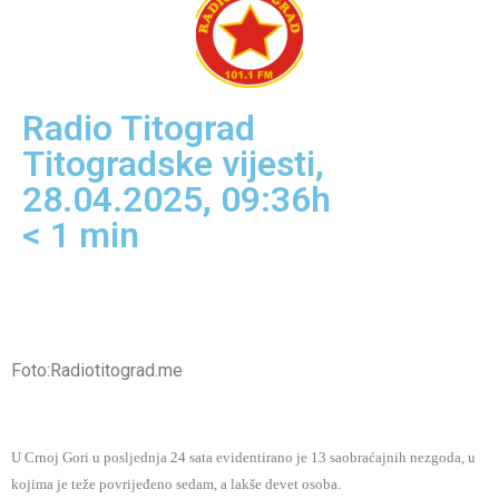
Radio Titograd
Titogradske vijesti
,
28.04.2025, 09:36h
< 1
min
Foto:Radiotitograd.me
U Crnoj Gori u posljednja 24 sata evidentirano je 13 saobraćajnih nezgoda, u
kojima je teže povrijeđeno sedam, a lakše devet osoba.