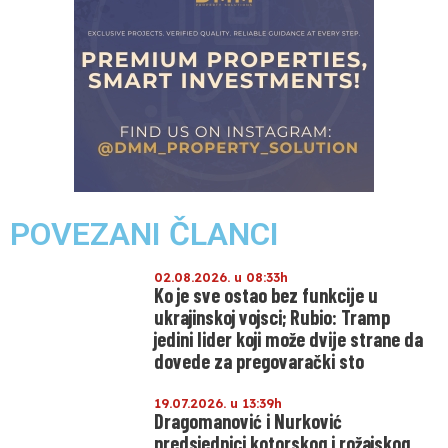
POVEZANI ČLANCI
02.08.2026. u 08:33h
Ko je sve ostao bez funkcije u
ukrajinskoj vojsci; Rubio: Tramp
jedini lider koji može dvije strane da
dovede za pregovarački sto
19.07.2026. u 13:39h
Dragomanović i Nurković
predsjednici kotorskog i rožajskog