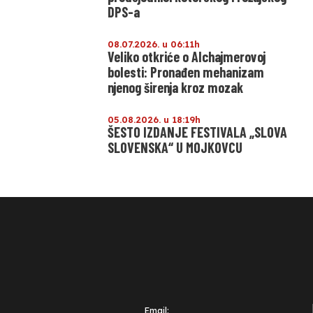
DPS-a
08.07.2026. u 06:11h
Veliko otkriće o Alchajmerovoj
bolesti: Pronađen mehanizam
njenog širenja kroz mozak
05.08.2026. u 18:19h
ŠESTO IZDANJE FESTIVALA „SLOVA
SLOVENSKA“ U MOJKOVCU
Email: