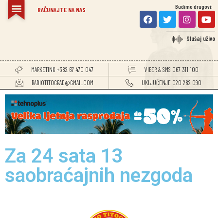
Budimo drugovi:
RAČUNAJTE NA NAS
Slušaj uživo
MARKETING +382 67 470 047
VIBER & SMS 067 311 100
RADIOTITOGRAD@GMAIL.COM
UKLJUČENJE 020 282 090
Za 24 sata 13
saobraćajnih nezgoda