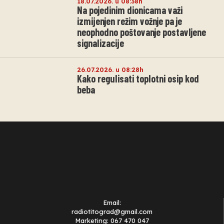
18.07.2026. u 08:38h
Na pojedinim dionicama važi
izmijenjen režim vožnje pa je
neophodno poštovanje postavljene
signalizacije
26.07.2026. u 08:28h
Kako regulisati toplotni osip kod
beba
Email:
radiotitograd@gmail.com
Marketing: 067 470 047