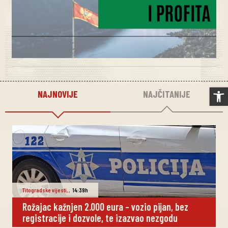
Op
NAJNOVIJE
NAJČITANIJE
Titogradske vijesti
,
,
14:39h
Rožajac kažnjen 2.000 eura – vozio pijan, bez
registracije i dozvole, te izazvao nezgodu