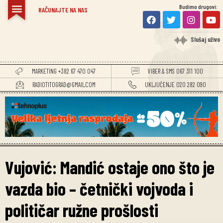
Budimo drugovi:
RAČUNAJTE NA NAS
Slušaj uživo
MARKETING +382 67 470 047
VIBER & SMS 067 311 100
RADIOTITOGRAD@GMAIL.COM
UKLJUČENJE 020 282 090
Vujović: Mandić ostaje ono što je
vazda bio – četnički vojvoda i
političar ružne prošlosti