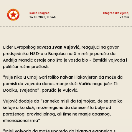
Radio Titograd
Titogradske vijesti
,
24.05.2026, 18:54h
< 1
min
Lider Evropskog saveza
Ivan Vujović,
reagujući na govor
predsjednika NSD-a u Banjaluci na X mreži je poručio da
Andrija Mandić ostaje ono što je vazda bio – četnički vojvoda i
političar ružne prošlosti.
“Nije niko u Crnoj Gori toliko naivan i lakovjeran da može da
pomisli da vojvoda danas manje služi Vučiću nego juče. Ili
Dodiku, svejedno”, poručio je Vujović.
Vujović dodaje da “zar neko misli da taj trojac, đe se zna ko
šefuje a ko služi, može regionu da donese išta bolje od
poraženog, provincijalnog, ali time ne manje opasnog,
etnonacionalizma”
“Misli vojvoda da može uporedo da izigrava evropejca s