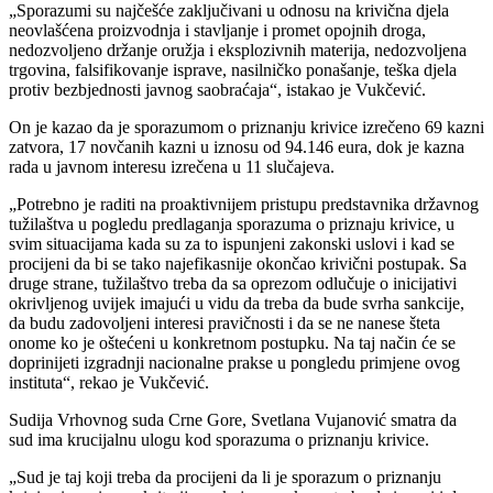
„Sporazumi su najčešće zaključivani u odnosu na krivična djela
neovlašćena proizvodnja i stavljanje i promet opojnih droga,
nedozvoljeno držanje oružja i eksplozivnih materija, nedozvoljena
trgovina, falsifikovanje isprave, nasilničko ponašanje, teška djela
protiv bezbjednosti javnog saobraćaja“, istakao je Vukčević.
On je kazao da je sporazumom o priznanju krivice izrečeno 69 kazni
zatvora, 17 novčanih kazni u iznosu od 94.146 eura, dok je kazna
rada u javnom interesu izrečena u 11 slučajeva.
„Potrebno je raditi na proaktivnijem pristupu predstavnika državnog
tužilaštva u pogledu predlaganja sporazuma o priznaju krivice, u
svim situacijama kada su za to ispunjeni zakonski uslovi i kad se
procijeni da bi se tako najefikasnije okončao krivični postupak. Sa
druge strane, tužilaštvo treba da sa oprezom odlučuje o inicijativi
okrivljenog uvijek imajući u vidu da treba da bude svrha sankcije,
da budu zadovoljeni interesi pravičnosti i da se ne nanese šteta
onome ko je oštećeni u konkretnom postupku. Na taj način će se
doprinijeti izgradnji nacionalne prakse u pongledu primjene ovog
instituta“, rekao je Vukčević.
Sudija Vrhovnog suda Crne Gore, Svetlana Vujanović smatra da
sud ima krucijalnu ulogu kod sporazuma o priznanju krivice.
„Sud je taj koji treba da procijeni da li je sporazum o priznanju