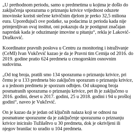
„U prethodnom periodu, samo u predmetima u kojima je došlo do
zaključenja sporazuma o priznanju krivice vrijednost oduzete
imovinske koristi stečene krivičnim djelom je preko 32,5 miliona
eura. Upoređujući ove podatke, sa podacima iz perioda kada nije
primjenljivan ovaj institut, oni pokazuju da je postignut značajan
napredak kada je oduzimanje imovine u pitanju“, rekla je Laković-
Drašković.
Koordinator pravnih poslova u Centru za monitoring i istraživanje
(CeMI) Ivan Vukčević kazao je da je Pravni tim Cemija od 2016. do
2019. godine pratio 624 predmeta u crnogorskim osnovnim
sudovima.
„Od tog broja, pratili smo 134 sporazuma o priznanju krivice, pri
čemu je u 133 predmeta bio zaključen sporazum o priznanju krivice,
a u jednom predmetu je sporzum odbijen. Od ukupnog broja
posmatranih sporazuma o priznanju krivice, pet ih je zaključeno u
2016. godini, deset u 2017. godini, 25 u 2018. godini i 94 u prošloj
godini“, naveo je Vukčević.
On je kazao da je jedan od ključnih nalaza koji se odnosi na
posmatrane sporazume da je zaključenje sporazuma o priznanju
krivice iniciralo Tužilaštvo u 30 predmeta, dok je okrivljeni ili
njegov branilac to uradio u 104 predmeta.