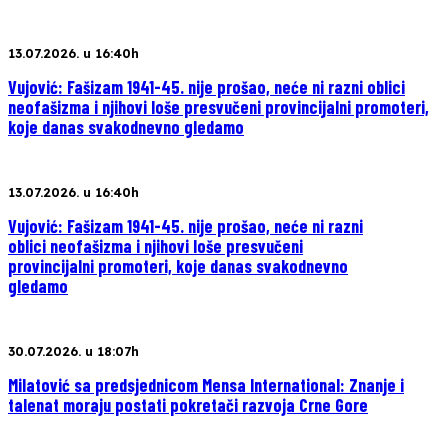
13.07.2026. u 16:40h
Vujović: Fašizam 1941-45. nije prošao, neće ni razni oblici
neofašizma i njihovi loše presvučeni provincijalni promoteri,
koje danas svakodnevno gledamo
13.07.2026. u 16:40h
Vujović: Fašizam 1941-45. nije prošao, neće ni razni
oblici neofašizma i njihovi loše presvučeni
provincijalni promoteri, koje danas svakodnevno
gledamo
30.07.2026. u 18:07h
Milatović sa predsjednicom Mensa International: Znanje i
talenat moraju postati pokretači razvoja Crne Gore