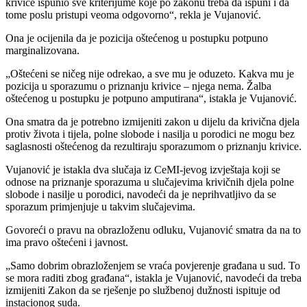
krivice ispunio sve kriterijume koje po zakonu treba da ispuni i da
tome poslu pristupi veoma odgovorno“, rekla je Vujanović.
Ona je ocijenila da je pozicija oštećenog u postupku potpuno
marginalizovana.
„Oštećeni se ničeg nije odrekao, a sve mu je oduzeto. Kakva mu je
pozicija u sporazumu o priznanju krivice – njega nema. Žalba
oštećenog u postupku je potpuno amputirana“, istakla je Vujanović.
Ona smatra da je potrebno izmijeniti zakon u dijelu da krivična djela
protiv života i tijela, polne slobode i nasilja u porodici ne mogu bez
saglasnosti oštećenog da rezultiraju sporazumom o priznanju krivice.
Vujanović je istakla dva slučaja iz CeMI-jevog izvještaja koji se
odnose na priznanje sporazuma u slučajevima krivičnih djela polne
slobode i nasilje u porodici, navodeći da je neprihvatljivo da se
sporazum primjenjuje u takvim slučajevima.
Govoreći o pravu na obrazloženu odluku, Vujanović smatra da na to
ima pravo oštećeni i javnost.
„Samo dobrim obrazloženjem se vraća povjerenje građana u sud. To
se mora raditi zbog građana“, istakla je Vujanović, navodeći da treba
izmijeniti Zakon da se rješenje po službenoj dužnosti ispituje od
instacionog suda.