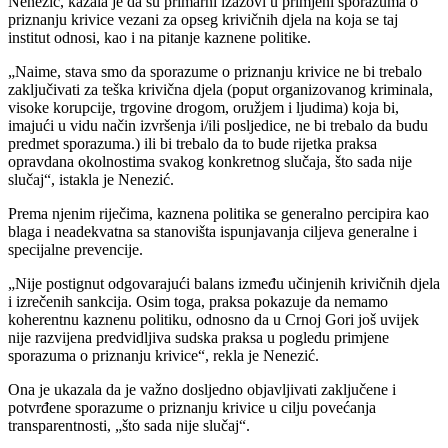
Nenezić, kazala je da su primarni izazovi u primjeni sporazuma o
priznanju krivice vezani za opseg krivičnih djela na koja se taj
institut odnosi, kao i na pitanje kaznene politike.
„Naime, stava smo da sporazume o priznanju krivice ne bi trebalo
zaključivati za teška krivična djela (poput organizovanog kriminala,
visoke korupcije, trgovine drogom, oružjem i ljudima) koja bi,
imajući u vidu način izvršenja i/ili posljedice, ne bi trebalo da budu
predmet sporazuma.) ili bi trebalo da to bude rijetka praksa
opravdana okolnostima svakog konkretnog slučaja, što sada nije
slučaj“, istakla je Nenezić.
Prema njenim riječima, kaznena politika se generalno percipira kao
blaga i neadekvatna sa stanovišta ispunjavanja ciljeva generalne i
specijalne prevencije.
„Nije postignut odgovarajući balans između učinjenih krivičnih djela
i izrečenih sankcija. Osim toga, praksa pokazuje da nemamo
koherentnu kaznenu politiku, odnosno da u Crnoj Gori još uvijek
nije razvijena predvidljiva sudska praksa u pogledu primjene
sporazuma o priznanju krivice“, rekla je Nenezić.
Ona je ukazala da je važno dosljedno objavljivati zaključene i
potvrđene sporazume o priznanju krivice u cilju povećanja
transparentnosti, „što sada nije slučaj“.