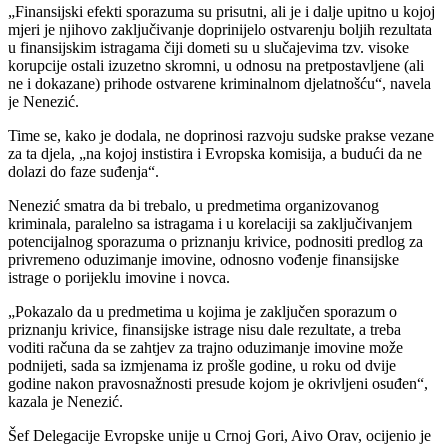
„Finansijski efekti sporazuma su prisutni, ali je i dalje upitno u kojoj
mjeri je njihovo zaključivanje doprinijelo ostvarenju boljih rezultata
u finansijskim istragama čiji dometi su u slučajevima tzv. visoke
korupcije ostali izuzetno skromni, u odnosu na pretpostavljene (ali
ne i dokazane) prihode ostvarene kriminalnom djelatnošću“, navela
je Nenezić.
Time se, kako je dodala, ne doprinosi razvoju sudske prakse vezane
za ta djela, „na kojoj instistira i Evropska komisija, a budući da ne
dolazi do faze suđenja“.
Nenezić smatra da bi trebalo, u predmetima organizovanog
kriminala, paralelno sa istragama i u korelaciji sa zaključivanjem
potencijalnog sporazuma o priznanju krivice, podnositi predlog za
privremeno oduzimanje imovine, odnosno vođenje finansijske
istrage o porijeklu imovine i novca.
„Pokazalo da u predmetima u kojima je zaključen sporazum o
priznanju krivice, finansijske istrage nisu dale rezultate, a treba
voditi računa da se zahtjev za trajno oduzimanje imovine može
podnijeti, sada sa izmjenama iz prošle godine, u roku od dvije
godine nakon pravosnažnosti presude kojom je okrivljeni osuđen“,
kazala je Nenezić.
Šef Delegacije Evropske unije u Crnoj Gori, Aivo Orav, ocijenio je