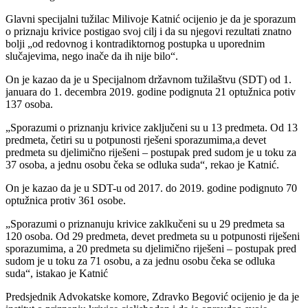
Glavni specijalni tužilac Milivoje Katnić ocijenio je da je sporazum
o priznaju krivice postigao svoj cilj i da su njegovi rezultati znatno
bolji „od redovnog i kontradiktornog postupka u uporednim
slučajevima, nego inače da ih nije bilo“.
On je kazao da je u Specijalnom državnom tužilaštvu (SDT) od 1.
januara do 1. decembra 2019. godine podignuta 21 optužnica potiv
137 osoba.
„Sporazumi o priznanju krivice zaključeni su u 13 predmeta. Od 13
predmeta, četiri su u potpunosti rješeni sporazumima,a devet
predmeta su djelimično riješeni – postupak pred sudom je u toku za
37 osoba, a jednu osobu čeka se odluka suda“, rekao je Katnić.
On je kazao da je u SDT-u od 2017. do 2019. godine podignuto 70
optužnica protiv 361 osobe.
„Sporazumi o priznanuju krivice zaklkučeni su u 29 predmeta sa
120 osoba. Od 29 predmeta, devet predmeta su u potpunosti riješeni
sporazumima, a 20 predmeta su djelimično riješeni – postupak pred
sudom je u toku za 71 osobu, a za jednu osobu čeka se odluka
suda“, istakao je Katnić
Predsjednik Advokatske komore, Zdravko Begović ocijenio je da je