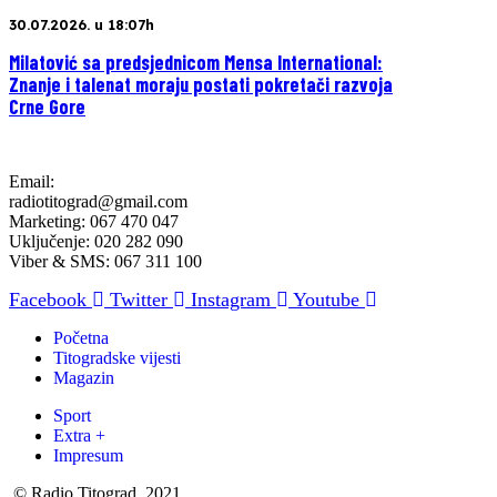
30.07.2026. u 18:07h
Milatović sa predsjednicom Mensa International:
Znanje i talenat moraju postati pokretači razvoja
Crne Gore
Email:
radiotitograd@gmail.com
Marketing: 067 470 047
Uključenje: 020 282 090
Viber & SMS: 067 311 100
Facebook
Twitter
Instagram
Youtube
Početna
Titogradske vijesti
Magazin
Sport
Extra +
Impresum
© Radio Titograd, 2021