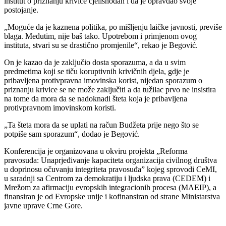
institut o priznanju krivice cjelishodan i da je opravdao svoje
postojanje.
„Moguće da je kaznena politika, po mišljenju laičke javnosti, previše
blaga. Međutim, nije baš tako. Upotrebom i primjenom ovog
instituta, stvari su se drastično promjenile“, rekao je Begović.
On je kazao da je zaključio dosta sporazuma, a da u svim
predmetima koji se tiču koruptivnih krivičnih djela, gdje je
pribavljena protivpravna imovinska korist, nijedan sporazum o
priznanju krivice se ne može zaključiti a da tužilac prvo ne insistira
na tome da mora da se nadoknadi šteta koja je pribavljena
protivpravnom imovinskom koristi.
„Ta šteta mora da se uplati na račun Budžeta prije nego što se
potpiše sam sporazum“, dodao je Begović.
Konferencija je organizovana u okviru projekta „Reforma
pravosuđa: Unaprjeđivanje kapaciteta organizacija civilnog društva
u doprinosu očuvanju integriteta pravosuđa” kojeg sprovodi CeMI,
u saradnji sa Centrom za demokratiju i ljudska prava (CEDEM) i
Mrežom za afirmaciju evropskih integracionih procesa (MAEIP), a
finansiran je od Evropske unije i kofinansiran od strane Ministarstva
javne uprave Crne Gore.