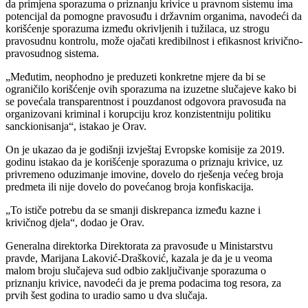
da primjena sporazuma o priznanju krivice u pravnom sistemu ima
potencijal da pomogne pravosuđu i državnim organima, navodeći da
korišćenje sporazuma između okrivljenih i tužilaca, uz strogu
pravosudnu kontrolu, može ojačati kredibilnost i efikasnost krivično-
pravosudnog sistema.
„Međutim, neophodno je preduzeti konkretne mjere da bi se
ograničilo korišćenje ovih sporazuma na izuzetne slučajeve kako bi
se povećala transparentnost i pouzdanost odgovora pravosuđa na
organizovani kriminal i korupciju kroz konzistentniju politiku
sanckionisanja“, istakao je Orav.
On je ukazao da je godišnji izvještaj Evropske komisije za 2019.
godinu istakao da je korišćenje sporazuma o priznaju krivice, uz
privremeno oduzimanje imovine, dovelo do rješenja većeg broja
predmeta ili nije dovelo do povećanog broja konfiskacija.
„To ističe potrebu da se smanji diskrepanca između kazne i
krivičnog djela“, dodao je Orav.
Generalna direktorka Direktorata za pravosuđe u Ministarstvu
pravde, Marijana Laković-Drašković, kazala je da je u veoma
malom broju slučajeva sud odbio zaključivanje sporazuma o
priznanju krivice, navodeći da je prema podacima tog resora, za
prvih šest godina to uradio samo u dva slučaja.