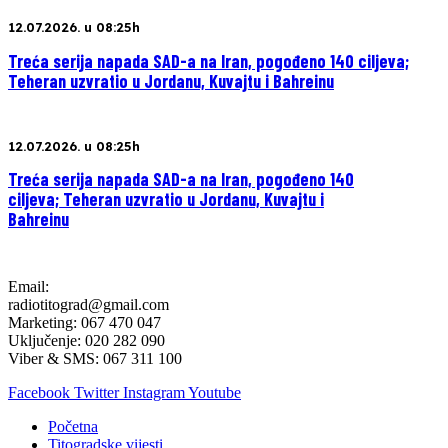
12.07.2026. u 08:25h
Treća serija napada SAD-a na Iran, pogođeno 140 ciljeva;
Teheran uzvratio u Jordanu, Kuvajtu i Bahreinu
12.07.2026. u 08:25h
Treća serija napada SAD-a na Iran, pogođeno 140
ciljeva; Teheran uzvratio u Jordanu, Kuvajtu i
Bahreinu
Email:
radiotitograd@gmail.com
Marketing: 067 470 047
Uključenje: 020 282 090
Viber & SMS: 067 311 100
Facebook
Twitter
Instagram
Youtube
Početna
Titogradske vijesti