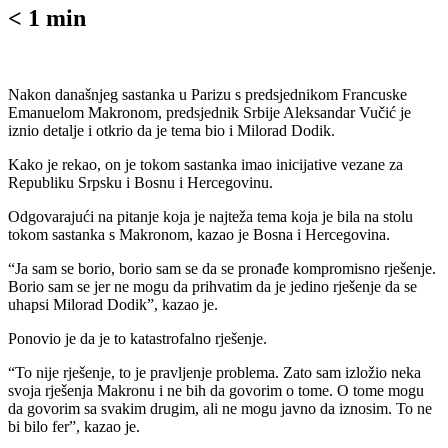
< 1
min
Nakon današnjeg sastanka u Parizu s predsjednikom Francuske
Emanuelom Makronom, predsjednik Srbije Aleksandar Vučić je
iznio detalje i otkrio da je tema bio i Milorad Dodik.
Kako je rekao, on je tokom sastanka imao inicijative vezane za
Republiku Srpsku i Bosnu i Hercegovinu.
Odgovarajući na pitanje koja je najteža tema koja je bila na stolu
tokom sastanka s Makronom, kazao je Bosna i Hercegovina.
“Ja sam se borio, borio sam se da se pronađe kompromisno rješenje.
Borio sam se jer ne mogu da prihvatim da je jedino rješenje da se
uhapsi Milorad Dodik”, kazao je.
Ponovio je da je to katastrofalno rješenje.
“To nije rješenje, to je pravljenje problema. Zato sam izložio neka
svoja rješenja Makronu i ne bih da govorim o tome. O tome mogu
da govorim sa svakim drugim, ali ne mogu javno da iznosim. To ne
bi bilo fer”, kazao je.