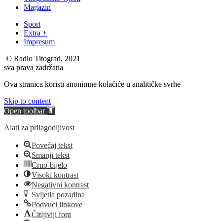
Magazin
Sport
Extra +
Impresum
© Radio Titograd, 2021
sva prava zadržana
Ova stranica koristi anonimne kolačiće u analitičke svrhe
Skip to content
Open toolbar
Alati za prilagodljivost
Povećaj tekst
Smanji tekst
Crno-bijelo
Visoki kontrast
Negativni kontrast
Svijetla pozadina
Podvuci linkove
Čitljiviji font