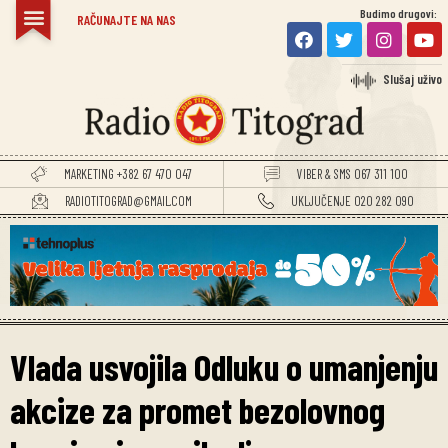
Budimo drugovi:
RAČUNAJTE NA NAS
Slušaj uživo
MARKETING +382 67 470 047
VIBER & SMS 067 311 100
RADIOTITOGRAD@GMAIL.COM
UKLJUČENJE 020 282 090
Vlada usvojila Odluku o umanjenju
akcize za promet bezolovnog