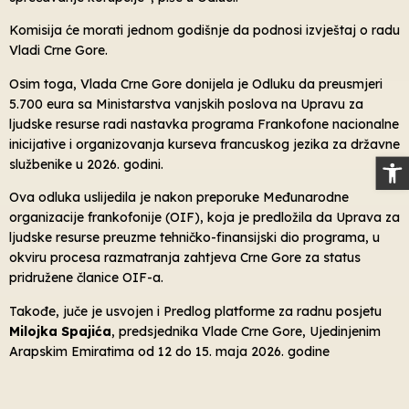
Komisija će morati jednom godišnje da podnosi izvještaj o radu
Vladi Crne Gore.
Osim toga, Vlada Crne Gore donijela je Odluku da preusmjeri
5.700 eura sa Ministarstva vanjskih poslova na Upravu za
ljudske resurse radi nastavka programa Frankofone nacionalne
inicijative i organizovanja kurseva francuskog jezika za državne
Op
službenike u 2026. godini.
Ova odluka uslijedila je nakon preporuke Međunarodne
organizacije frankofonije (OIF), koja je predložila da Uprava za
ljudske resurse preuzme tehničko-finansijski dio programa, u
okviru procesa razmatranja zahtjeva Crne Gore za status
pridružene članice OIF-a.
Takođe, juče je usvojen i Predlog platforme za radnu posjetu
Milojka Spajića
, predsjednika Vlade Crne Gore, Ujedinjenim
Arapskim Emiratima od 12 do 15. maja 2026. godine