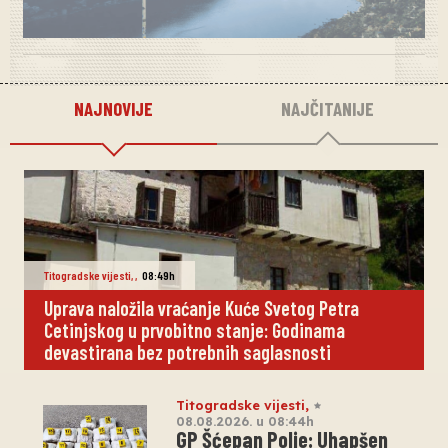
NAJNOVIJE
NAJČITANIJE
Titogradske vijesti
,
,
08:49h
Uprava naložila vraćanje Kuće Svetog Petra
Cetinjskog u prvobitno stanje: Godinama
devastirana bez potrebnih saglasnosti
Titogradske vijesti
,
08.08.2026. u 08:44h
GP Šćepan Polje: Uhapšen