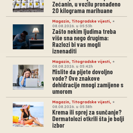
Zećanin, u vozilu pronađeno
20 kilograma marihuane
Magazin
,
Titogradske vijesti
,
08.08.2026. u 05:53h
Zašto nekim ljudima treba
više sna nego drugima:
Razlozi bi vas mogli
iznenaditi
Magazin
,
Titogradske vijesti
,
08.08.2026. u 05:42h
Mislite da pijete dovoljno
vode? Ove znakove
dehidracije mnogi zamijene s
umorom
Magazin
,
Titogradske vijesti
,
08.08.2026. u 05:38h
Krema ili sprej za sunčanje?
Dermatolozi otkrili šta je bolji
izbor