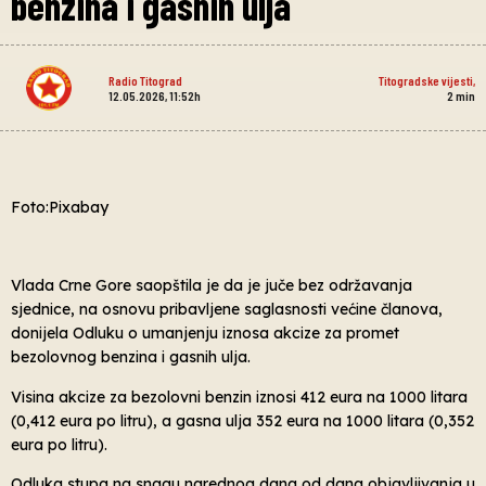
benzina i gasnih ulja
Radio Titograd
Titogradske vijesti
,
12.05.2026, 11:52h
2
min
Foto:Pixabay
Vlada Crne Gore saopštila je da je juče bez održavanja
sjednice, na osnovu pribavljene saglasnosti većine članova,
donijela Odluku o umanjenju iznosa akcize za promet
bezolovnog benzina i gasnih ulja.
Visina akcize za bezolovni benzin iznosi 412 eura na 1000 litara
(0,412 eura po litru), a gasna ulja 352 eura na 1000 litara (0,352
eura po litru).
Odluka stupa na snagu narednog dana od dana objavljivanja u