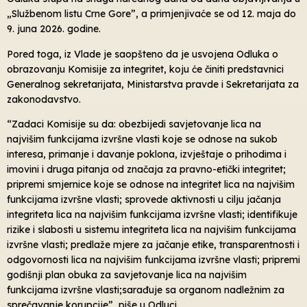
„Službenom listu Crne Gore”, a primjenjivaće se od 12. maja do
9. juna 2026. godine.
Pored toga, iz Vlade je saopšteno da je usvojena Odluka o
obrazovanju Komisije za integritet, koju će činiti predstavnici
Generalnog sekretarijata, Ministarstva pravde i Sekretarijata za
zakonodavstvo.
“Zadaci Komisije su da: obezbijedi savjetovanje lica na
najvišim funkcijama izvršne vlasti koje se odnose na sukob
interesa, primanje i davanje poklona, izvještaje o prihodima i
imovini i druga pitanja od značaja za pravno-etički integritet;
pripremi smjernice koje se odnose na integritet lica na najvišim
funkcijama izvršne vlasti; sprovede aktivnosti u cilju jačanja
integriteta lica na najvišim funkcijama izvršne vlasti; identifikuje
rizike i slabosti u sistemu integriteta lica na najvišim funkcijama
izvršne vlasti; predlaže mjere za jačanje etike, transparentnosti i
odgovornosti lica na najvišim funkcijama izvršne vlasti; pripremi
godišnji plan obuka za savjetovanje lica na najvišim
funkcijama izvršne vlasti;sarađuje sa organom nadležnim za
sprečavanje korupcije”, piše u Odluci.