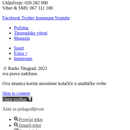
Uključenje: 020 282 090
Viber & SMS: 067 311 100
Facebook
Twitter
Instagram
Youtube
Početna
Titogradske vijesti
Magazin
Sport
Extra +
Impresum
© Radio Titograd, 2021
sva prava zadržana
Ova stranica koristi anonimne kolačiće u analitičke svrhe
Skip to content
Open toolbar
Alati za prilagodljivost
Povećaj tekst
Smanji tekst