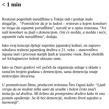
< 1
min
Restoran pogrešnih narudžbina u Tokiju radi i posluje malo
drugačije. “
Pomislićete da je to ludost – restoran u kojem konobari
ne mogu da zapamte porudžbin
u”, navodi se u opisu restorana. “
Svi
naši konobari su ljudi s demencijom. Oni će možda, a možda i neće,
zapamtiti vašu narudžbinu
“, dodaju.
Iako ovaj koncept djeluje suprotno japanskoj kulturi, on zapravo
odražava realnost japanskog društva u 21. veku – stanovništvo
Japana stari i procenat starijih ljudi je izuzetno visok. Broj obolelih
od Alchajmerove bolesti ubrzano raste.
Iako su čitavi gradovi već počeli da organizuju usluge u skladu s
rastućim brojem građana s demencijom, sama demencija ostaje
nedovoljno shvaćena.
U promotivnom filmu, producent restorana Širo Oguni kaže: “
Ljudi
veruju da ne možete ništa sami da uradite i bolest često znači
izolaciju od društva. Mi želimo da promjenimo društvo kako bi ono
postalo opuštenije. Sa ili bez demencije, možemo živeti zajedno u
harmoniji
“.