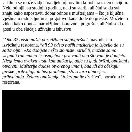
U filmu se može vidjeti na djelu njihov tim konobara s demencijom.
Neki od njih su srednjih godina, neki su stariji, ali čini se da svi
znaju kako uspostaviti dobar odnos s mušterijama – što je ključna
vještina u radu s ljudima, pogotovo kada dođe do greške. Možete ih
videti kako donose narudžbine, ispravne i pogrešne, ali čini se da
gosti u oba slučaja uživaju u iskustvu.
“
Oko 37 odsto naših porudžbina su pogrešne
“, navodi se u
izvještaju restorana, “
ali 99 odsto naših mušterija je izjavilo da su
zadovoljni. Ako dobijete nešto što niste naručili, možete samo
slegnuti ramenima i s osmjehom prihvatiti ono što vam je donijeto.
Njegujemo ovakvu vrstu komunikacije gdje su ljudi brižni, opušteni i
otvoreni. Mušterije dolaze otvorenog uma i, budući da očekuju
greške, prihvataju ih bez problema, što stvara atmosferu
prihvatanja. Želimo opuštenije i tolerantnije društvo
“, poručuju iz
restorana.