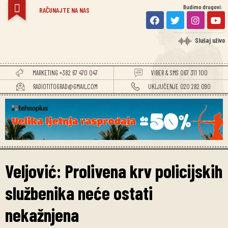
Budimo drugovi:
RAČUNAJTE NA NAS
Slušaj uživo
MARKETING +382 67 470 047
VIBER & SMS 067 311 100
RADIOTITOGRAD@GMAIL.COM
UKLJUČENJE 020 282 090
Veljović: Prolivena krv policijskih
službenika neće ostati
nekažnjena