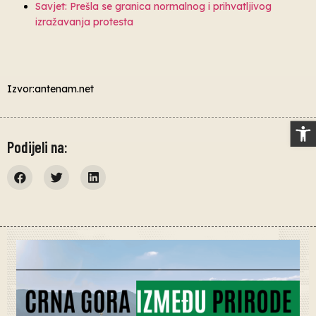
Savjet: Prešla se granica normalnog i prihvatljivog
izražavanja protesta
Izvor:antenam.net
Op
Podijeli na: