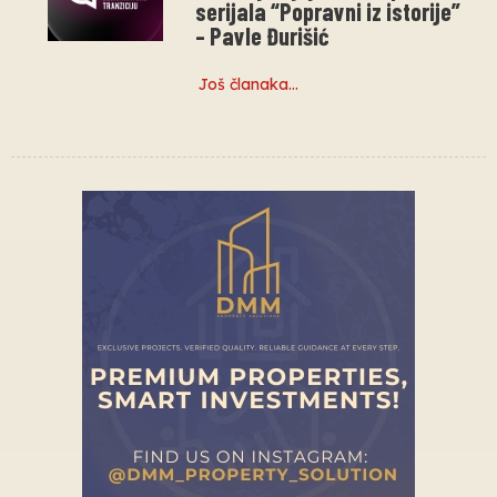
serijala “Popravni iz istorije”
– Pavle Đurišić
Još članaka…