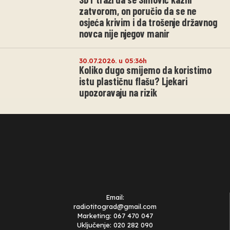
zatvorom, on poručio da se ne
osjeća krivim i da trošenje državnog
novca nije njegov manir
30.07.2026. u 05:36h
Koliko dugo smijemo da koristimo
istu plastičnu flašu? Ljekari
upozoravaju na rizik
Email:
radiotitograd@gmail.com
Marketing: 067 470 047
Uključenje: 020 282 090