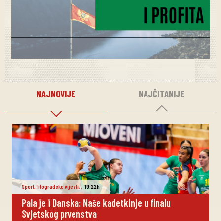
NAJNOVIJE
NAJČITANIJE
Sport
,
Titogradske vijesti
,
,
19:22h
Pala je i Danska: Naše kadetkinje u finalu
Svjetskog prvenstva