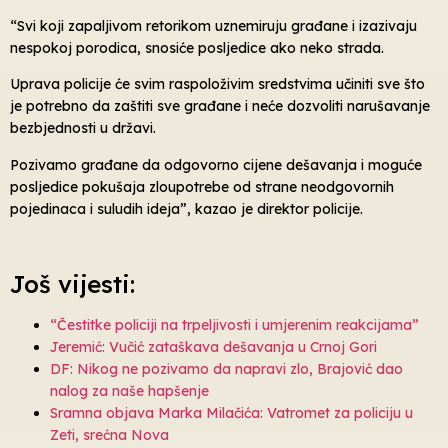
“Svi koji zapaljivom retorikom uznemiruju građane i izazivaju
nespokoj porodica, snosiće posljedice ako neko strada.
Uprava policije će svim raspoloživim sredstvima učiniti sve što
je potrebno da zaštiti sve građane i neće dozvoliti narušavanje
bezbjednosti u državi.
Pozivamo građane da odgovorno cijene dešavanja i moguće
posljedice pokušaja zloupotrebe od strane neodgovornih
pojedinaca i suludih ideja”, kazao je direktor policije.
Još vijesti:
“Čestitke policiji na trpeljivosti i umjerenim reakcijama”
Jeremić: Vučić zataškava dešavanja u Crnoj Gori
DF: Nikog ne pozivamo da napravi zlo, Brajović dao
nalog za naše hapšenje
Sramna objava Marka Milačića: Vatromet za policiju u
Zeti, srećna Nova