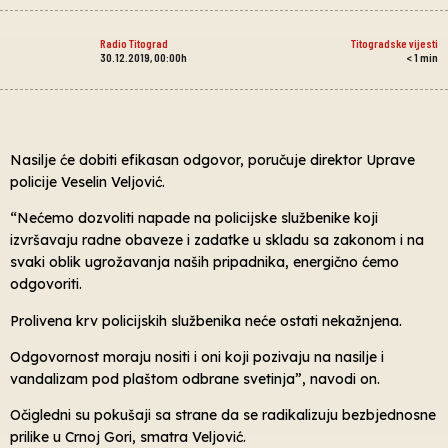
Radio Titograd
Titogradske vijesti
30.12.2019, 00:00h
< 1
min
Nasilje će dobiti efikasan odgovor, poručuje direktor Uprave
policije Veselin Veljović.
“Nećemo dozvoliti napade na policijske službenike koji
izvršavaju radne obaveze i zadatke u skladu sa zakonom i na
svaki oblik ugrožavanja naših pripadnika, energično ćemo
odgovoriti.
Prolivena krv policijskih službenika neće ostati nekažnjena.
Odgovornost moraju nositi i oni koji pozivaju na nasilje i
vandalizam pod plaštom odbrane svetinja”, navodi on.
Očigledni su pokušaji sa strane da se radikalizuju bezbjednosne
prilike u Crnoj Gori, smatra Veljović.