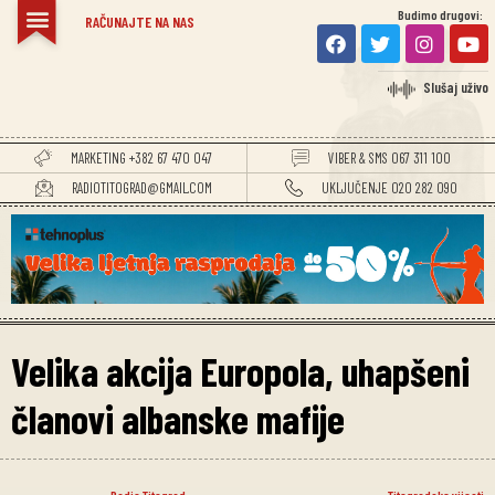
Budimo drugovi:
RAČUNAJTE NA NAS
Slušaj uživo
MARKETING +382 67 470 047
VIBER & SMS 067 311 100
RADIOTITOGRAD@GMAIL.COM
UKLJUČENJE 020 282 090
Velika akcija Europola, uhapšeni
članovi albanske mafije
Radio Titograd
Titogradske vijesti