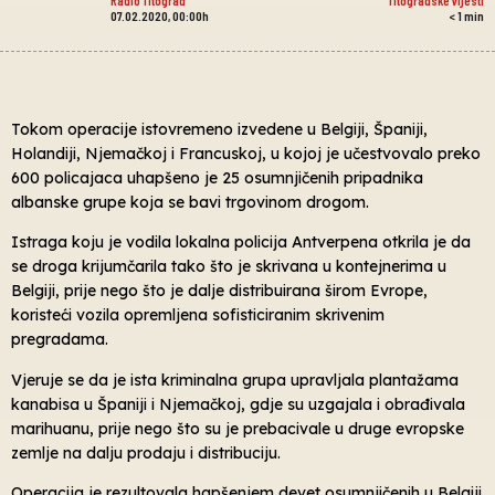
07.02.2020, 00:00h
< 1
min
Tokom operacije istovremeno izvedene u Belgiji, Španiji,
Holandiji, Njemačkoj i Francuskoj, u kojoj je učestvovalo preko
600 policajaca uhapšeno je 25 osumnjičenih pripadnika
albanske grupe koja se bavi trgovinom drogom.
Istraga koju je vodila lokalna policija Antverpena otkrila je da
se droga krijumčarila tako što je skrivana u kontejnerima u
Belgiji, prije nego što je dalje distribuirana širom Evrope,
koristeći vozila opremljena sofisticiranim skrivenim
pregradama.
Vjeruje se da je ista kriminalna grupa upravljala plantažama
kanabisa u Španiji i Njemačkoj, gdje su uzgajala i obrađivala
marihuanu, prije nego što su je prebacivale u druge evropske
zemlje na dalju prodaju i distribuciju.
Operacija je rezultovala hapšenjem devet osumnjičenih u Belgiji