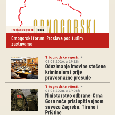
Titogradske vijesti
,
,
19:18h
Crnogorski forum: Proslava pod tuđim
zastavama
Titogradske vijesti
,
08.08.2026. u 19:12h
Oduzimanje imovine stečene
kriminalom i prije
pravosnažne presude
Titogradske vijesti
,
08.08.2026. u 19:08h
Ministarstvo odbrane: Crna
Gora neće pristupiti vojnom
savezu Zagreba, Tirane i
Prištine