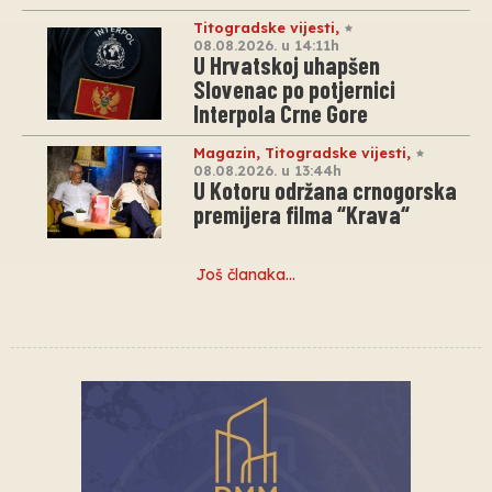
Titogradske vijesti
,
08.08.2026. u 14:11h
U Hrvatskoj uhapšen
Slovenac po potjernici
Interpola Crne Gore
Magazin
,
Titogradske vijesti
,
08.08.2026. u 13:44h
U Kotoru održana crnogorska
premijera filma “Krava“
Još članaka…