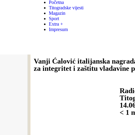
Početna
Titogradske vijesti
Magazin
Sport
Extra +
Impresum
Vanji Ćalović italijanska nagra
za integritet i zaštitu vladavine 
Radi
Titog
14.0
< 1