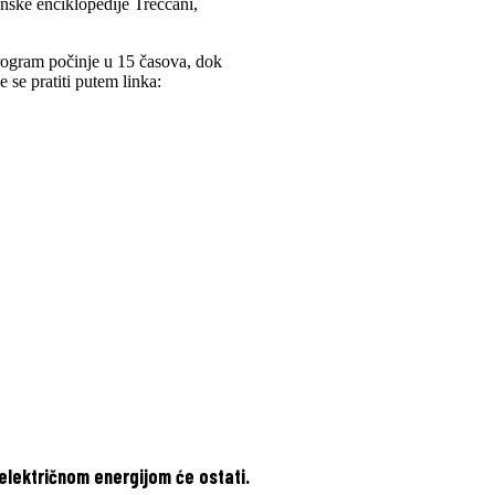
janske enciklopedije Treccani,
rogram počinje u 15 časova, dok
 se pratiti putem linka:
električnom energijom će ostati.