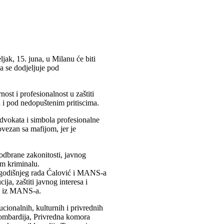
jak, 15. juna, u Milanu će biti
a se dodjeljuje pod
nost i profesionalnost u zaštiti
 i pod nedopuštenim pritiscima.
dvokata i simbola profesionalne
ovezan sa mafijom, jer je
 odbrane zakonitosti, javnog
om kriminalu.
godišnjeg rada Ćalović i MANS-a
ija, zaštiti javnog interesa i
ju iz MANS-a.
ucionalnih, kulturnih i privrednih
ombardija, Privredna komora