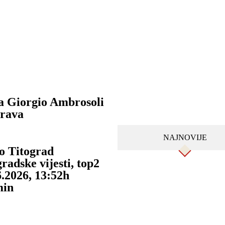
da Giorgio Ambrosoli
prava
NAJNOVIJE
o Titograd
radske vijesti
,
top2
6.2026, 13:52h
min