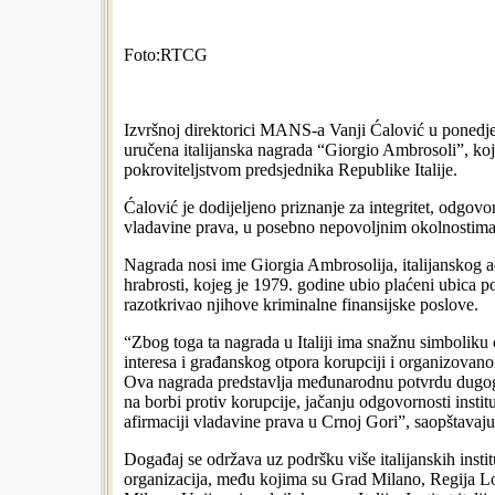
Foto:RTCG
Izvršnoj direktorici MANS-a Vanji Ćalović u ponedjel
uručena italijanska nagrada “Giorgio Ambrosoli”, koj
pokroviteljstvom predsjednika Republike Italije.
Ćalović je dodijeljeno priznanje za integritet, odgovor
vladavine prava, u posebno nepovoljnim okolnostima
Nagrada nosi ime Giorgia Ambrosolija, italijanskog a
hrabrosti, kojeg je 1979. godine ubio plaćeni ubica p
razotkrivao njihove kriminalne finansijske poslove.
“Zbog toga ta nagrada u Italiji ima snažnu simboliku
interesa i građanskog otpora korupciji i organizovan
Ova nagrada predstavlja međunarodnu potvrdu dugo
na borbi protiv korupcije, jačanju odgovornosti instituc
afirmaciji vladavine prava u Crnoj Gori”, saopštava
Događaj se održava uz podršku više italijanskih instit
organizacija, među kojima su Grad Milano, Regija L