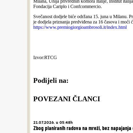
Milana, Unija privrednih komora Italije, Institut itali
Fondacija Cariplo i Confcommercio.
Svečanost dodjele biće održana 15. juna u Milanu. P
je dodjela priznanja predviđena za 16 časova i moći će
https://www.premiogiorgioambrosoli.it/index.html
Izvor:RTCG
Podijeli na:
POVEZANI ČLANCI
21.07.2026. u 05:48h
Zbog planiranih radova na mreži, bez napajanja 