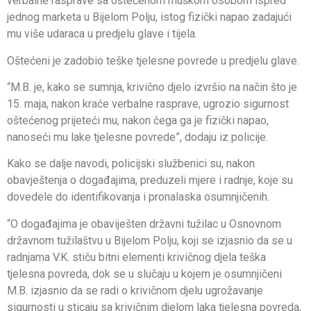
verbalne rasprave sa oštećenom muškom osobom ispred
jednog marketa u Bijelom Polju, istog fizički napao zadajući
mu više udaraca u predjelu glave i tijela.
Oštećeni je zadobio teške tjelesne povrede u predjelu glave.
“M.B. je, kako se sumnja, krivično djelo izvršio na način što je
15. maja, nakon kraće verbalne rasprave, ugrozio sigurnost
oštećenog prijeteći mu, nakon čega ga je fizički napao,
nanoseći mu lake tjelesne povrede”, dodaju iz policije.
Kako se dalje navodi, policijski službenici su, nakon
obavještenja o događajima, preduzeli mjere i radnje, koje su
dovedele do identifikovanja i pronalaska osumnjičenih.
“O događajima je obaviješten državni tužilac u Osnovnom
državnom tužilaštvu u Bijelom Polju, koji se izjasnio da se u
radnjama V.K. stiču bitni elementi krivičnog djela teška
tjelesna povreda, dok se u slučaju u kojem je osumnjičeni
M.B. izjasnio da se radi o krivičnom djelu ugrožavanje
sigurnosti u sticaju sa krivičnim djelom laka tjelesna povreda,