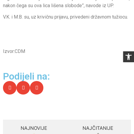
nakon čega su ova lica lišena slobode”, navode iz UP.
V.K. i M.B. su, uz krivičnu prijavu, privedeni državnom tužiocu.
Izvor:CDM
Op
Podijeli na:
NAJNOVIJE
NAJČITANIJE