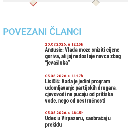
POVEZANI ČLANCI
20.07.2026. u 12:15h
Anđušić: Vlada može sniziti cijene
goriva, ali joj nedostaje novca zbog
“jevašluka”
03.08.2026. u 11:17h
Lisičić: Kada je jedini program
udomljavanje partijskih drugara,
cjevovodi ne pucaju od pritiska
vode, nego od nestručnosti
03.08.2026. u 18:15h
Udes u Virpazaru, saobraćaj u
prekidu