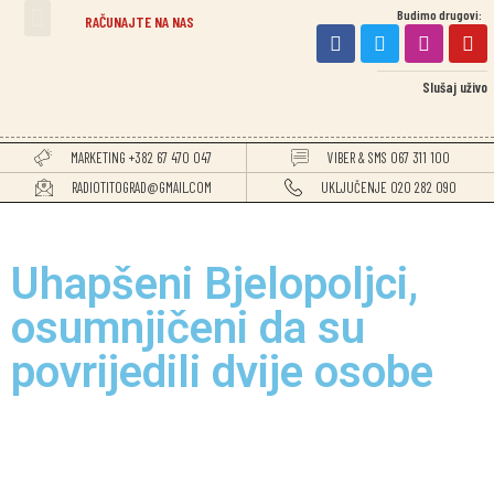
Budimo drugovi:
RAČUNAJTE NA NAS
Slušaj uživo
MARKETING +382 67 470 047
VIBER & SMS 067 311 100
RADIOTITOGRAD@GMAIL.COM
UKLJUČENJE 020 282 090
Uhapšeni Bjelopoljci,
osumnjičeni da su
povrijedili dvije osobe