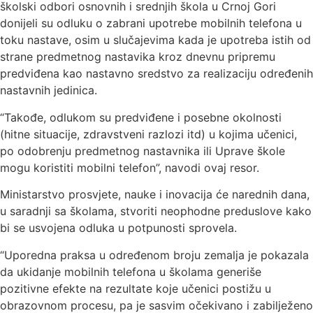
školski odbori osnovnih i srednjih škola u Crnoj Gori
donijeli su odluku o zabrani upotrebe mobilnih telefona u
toku nastave, osim u slučajevima kada je upotreba istih od
strane predmetnog nastavika kroz dnevnu pripremu
predviđena kao nastavno sredstvo za realizaciju određenih
nastavnih jedinica.
“Takođe, odlukom su predviđene i posebne okolnosti
(hitne situacije, zdravstveni razlozi itd) u kojima učenici,
po odobrenju predmetnog nastavnika ili Uprave škole
mogu koristiti mobilni telefon”, navodi ovaj resor.
Ministarstvo prosvjete, nauke i inovacija će narednih dana,
u saradnji sa školama, stvoriti neophodne preduslove kako
bi se usvojena odluka u potpunosti sprovela.
“Uporedna praksa u određenom broju zemalja je pokazala
da ukidanje mobilnih telefona u školama generiše
pozitivne efekte na rezultate koje učenici postižu u
obrazovnom procesu, pa je sasvim očekivano i zabilježeno