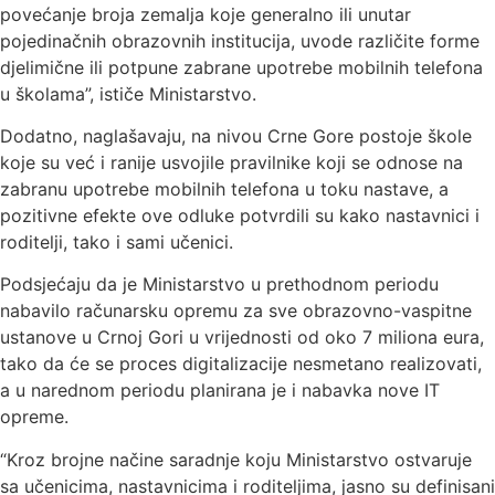
povećanje broja zemalja koje generalno ili unutar
pojedinačnih obrazovnih institucija, uvode različite forme
djelimične ili potpune zabrane upotrebe mobilnih telefona
u školama”, ističe Ministarstvo.
Dodatno, naglašavaju, na nivou Crne Gore postoje škole
koje su već i ranije usvojile pravilnike koji se odnose na
zabranu upotrebe mobilnih telefona u toku nastave, a
pozitivne efekte ove odluke potvrdili su kako nastavnici i
roditelji, tako i sami učenici.
Podsjećaju da je Ministarstvo u prethodnom periodu
nabavilo računarsku opremu za sve obrazovno-vaspitne
ustanove u Crnoj Gori u vrijednosti od oko 7 miliona eura,
tako da će se proces digitalizacije nesmetano realizovati,
a u narednom periodu planirana je i nabavka nove IT
opreme.
“Kroz brojne načine saradnje koju Ministarstvo ostvaruje
sa učenicima, nastavnicima i roditeljima, jasno su definisani