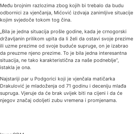
Među brojnim razlozima zbog kojih bi trebalo da budu
odbornici za vjenčanja, Mićović izdvaja zanimljive situacije
kojim svjedoče tokom tog čina.
„Bila je jedna situacija prošle godine, kada je crnogorski
državljanin prilikom upita da li želi da ostavi svoje prezime
ili uzme prezime od svoje buduće supruge, on je izabrao
da preuzme njeno prezime. To je bila jedna interesantna
situacija, ne tako karakteristična za naše podneblje“,
istakla je ona.
Najstariji par u Podgorici koji je vjenčala matičarka
Drakulović je mladoženja od 71 godinu i deceniju mlađa
supruga. Vjeruje da će brak uvijek biti na cijeni i da će
njegov značaj odoljeti zubu vremena i promjenama.