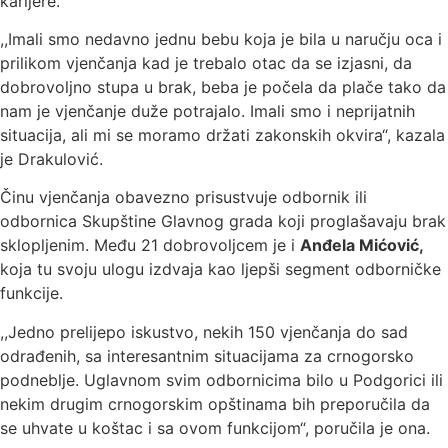
karijere.
,,Imali smo nedavno jednu bebu koja je bila u naručju oca i
prilikom vjenčanja kad je trebalo otac da se izjasni, da
dobrovoljno stupa u brak, beba je počela da plače tako da
nam je vjenčanje duže potrajalo. Imali smo i neprijatnih
situacija, ali mi se moramo držati zakonskih okvira“, kazala
je Drakulović.
Činu vjenčanja obavezno prisustvuje odbornik ili
odbornica Skupštine Glavnog grada koji proglašavaju brak
sklopljenim. Među 21 dobrovoljcem je i
Anđela Mićović,
koja tu svoju ulogu izdvaja kao ljepši segment odborničke
funkcije.
,,Jedno prelijepo iskustvo, nekih 150 vjenčanja do sad
odrađenih, sa interesantnim situacijama za crnogorsko
podneblje. Uglavnom svim odbornicima bilo u Podgorici ili
nekim drugim crnogorskim opštinama bih preporučila da
se uhvate u koštac i sa ovom funkcijom“, poručila je ona.