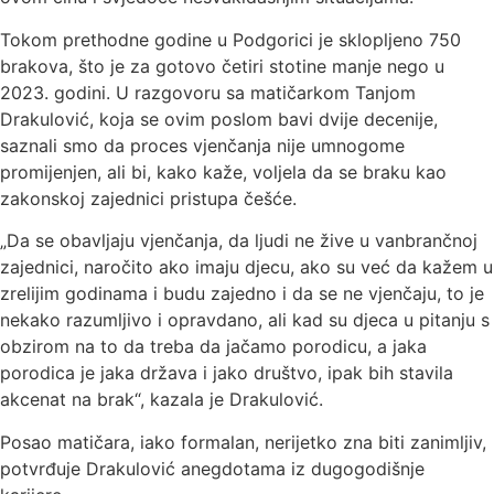
Tokom prethodne godine u Podgorici je sklopljeno 750
brakova, što je za gotovo četiri stotine manje nego u
2023. godini. U razgovoru sa matičarkom Tanjom
Drakulović, koja se ovim poslom bavi dvije decenije,
saznali smo da proces vjenčanja nije umnogome
promijenjen, ali bi, kako kaže, voljela da se braku kao
zakonskoj zajednici pristupa češće.
„Da se obavljaju vjenčanja, da ljudi ne žive u vanbrančnoj
zajednici, naročito ako imaju djecu, ako su već da kažem u
zrelijim godinama i budu zajedno i da se ne vjenčaju, to je
nekako razumljivo i opravdano, ali kad su djeca u pitanju s
obzirom na to da treba da jačamo porodicu, a jaka
porodica je jaka država i jako društvo, ipak bih stavila
akcenat na brak“, kazala je Drakulović.
Posao matičara, iako formalan, nerijetko zna biti zanimljiv,
potvrđuje Drakulović anegdotama iz dugogodišnje