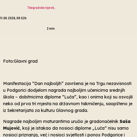
Titogradske vijesti
,
11.06.2026, 08:52h
2
min
Foto:Glavni grad
Manifestacija “Dan najboljih” završena je na Trgu nezavisnosti
u Podgorici dodjelom nagrada najboljim učenicima srednjih
škola – dobitnicima diplome “Luča”, kao i onima koji su osvojili
neko od prva tri mjesta na državnom takmičenju, saopšteno je
iz Sekretarijata za kulturu Glavnog grada.
Nagrade najboljim maturantima uručio je gradonačelnik
Saša
Mujović
, koji je istakao da nosioci diplome „Luča“ nisu samo
nosioci priznanja, već i nosioci svjetlosti i ponos Podgorice i