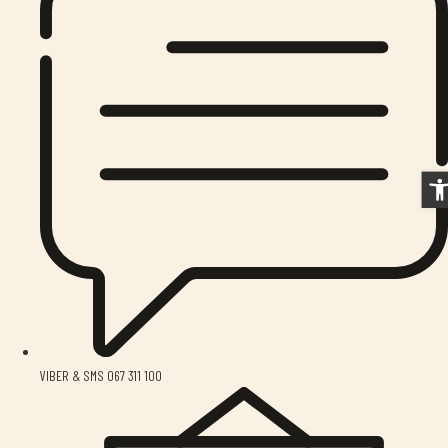
O
VIBER & SMS 067 311 100