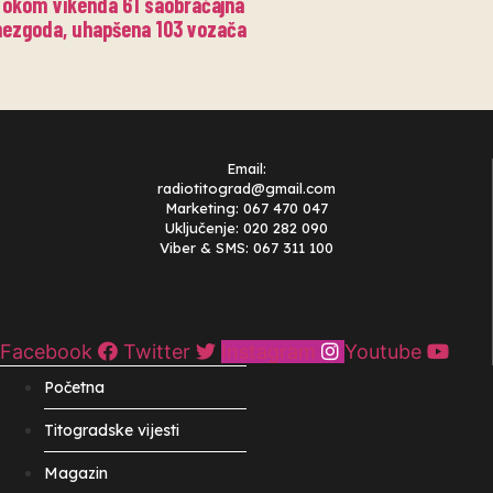
Tokom vikenda 61 saobraćajna
nezgoda, uhapšena 103 vozača
Email:
radiotitograd@gmail.com
Marketing: 067 470 047
Uključenje: 020 282 090
Viber & SMS: 067 311 100
Facebook
Twitter
Instagram
Youtube
Početna
Titogradske vijesti
Magazin