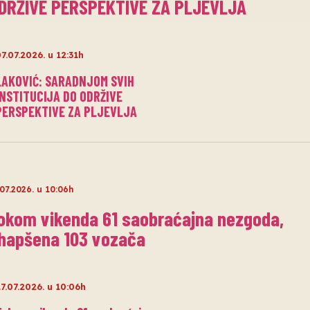
DRŽIVE PERSPEKTIVE ZA PLJEVLJA
7.07.2026. u 12:31h
LAKOVIĆ: SARADNJOM SVIH
INSTITUCIJA DO ODRŽIVE
PERSPEKTIVE ZA PLJEVLJA
.07.2026. u 10:06h
okom vikenda 61 saobraćajna nezgoda,
hapšena 103 vozača
7.07.2026. u 10:06h