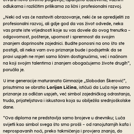
odlukama i različitim prilikama za lični i profesionalni razvoj.
„Neki od vas će nastaviti obrazovanje, neki će se opredijeliti za
profesionalni razvoj, ali gdje god da vas život odvede, neka
vas prate iste vrijednosti koje su vas dovele do ovog trenutka –
odgovornost, poštenje, upornost i spremnost da svojim
znanjem doprinosite zajednici. Budite ponosni na ono što ste
postigli, ali neka vam ovo priznanje bude i podsjetnik da se
pravi uspjeh ne mjeri samo ličnim dostignućima, već i načinom
na koji svojim talentima i znanjem obogaćujemo živote drugih“,
poručila je.
U ime generacije maturanata Gimnazije „Slobodan Škerović“,
prisutnima se obratio
Lorijan Ličina
, ističući da Luča nije samo
priznanje za odličan uspjeh, već simbol zajedničkog odrastanja,
truda, prijateljstava i iskustava koja su obilježila srednjoškolske
dane.
“Ova diploma ne predstavlja samo brojeve u dnevniku; Luča
svijetli kao simbol svega što smo prošli – od ranojutarnjih kafa i
neprospavanih noći, preko takmičenja i provjera znanja, do