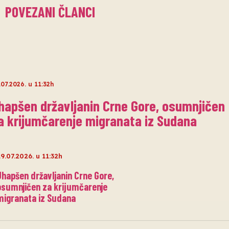
POVEZANI ČLANCI
.07.2026. u 11:32h
hapšen državljanin Crne Gore, osumnjičen
a krijumčarenje migranata iz Sudana
9.07.2026. u 11:32h
Uhapšen državljanin Crne Gore,
osumnjičen za krijumčarenje
migranata iz Sudana