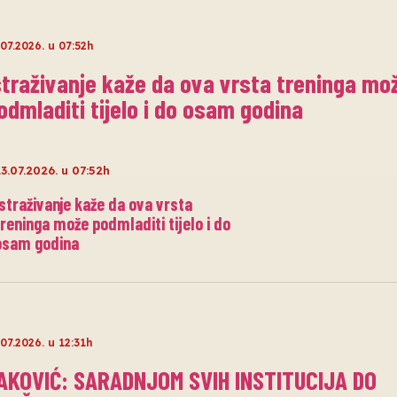
.07.2026. u 07:52h
straživanje kaže da ova vrsta treninga mo
odmladiti tijelo i do osam godina
3.07.2026. u 07:52h
Istraživanje kaže da ova vrsta
treninga može podmladiti tijelo i do
osam godina
.07.2026. u 12:31h
AKOVIĆ: SARADNJOM SVIH INSTITUCIJA DO