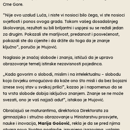
Crne Gore.
“Nije ovo uzalud Luča, i niste vi nosioci bilo čega, vi ste nosioci
svjetlosti i ponos ovoga grada. Tokom vašeg dosadašnjeg
školovanja, rezultati su bili briljantni i uspjesi su se ređali jedan
za drugim. Pokazali ste marljivost, predanost i posvećenost,
pokazali ste da cijenite i da držite do toga da je znanje
ključno“, poručio je Mujović.
Naglasio je značaj slobode i znanja, ističući da je upravo
obrazovanje temelj istinske nezavisnosti pojedinca.
„Kada govorim o slobodi, mislim i na intelektualnu – slobodu
koja čovjeku omogućava da kaže ono što misli i da bez bojazni
iznese svoj stav u svakoj prilici”, kazao je i napomenuo da se
ta vrsta slobode dobija isključivo znanjem. Znanje se ne može
svezati, ono je vaš najjači adut”, istakao je Mujović.
Obraćajući se maturantima, direktorica Direktorata za
gimnazijsko i stručno obrazovanje u Ministarstvu prosvjete,
nauke i inovacija,
Marija Gošović
, rekla je da se pred njima
otvara novo životno poglavlje, ispunjeno izazovima, važnim