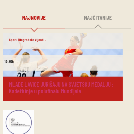
NAJNOVIJE
NAJČITANIJE
Sport
,
Titogradske vijesti
,
,
19:25h
MLADE LAVICE JURIŠAJU NA SVJETSKU MEDALJU :
Kadetkinje u polufinalu Mundijala