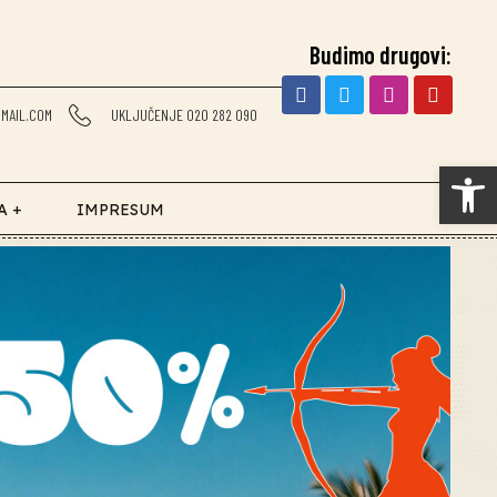
Budimo drugovi:
MAIL.COM
UKLJUČENJE 020 282 090
Op
A +
IMPRESUM