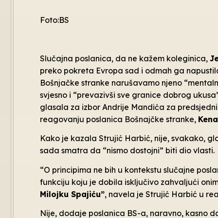
Foto:BS
Slučajna poslanica, da ne kažem koleginica,
J
preko pokreta Evropa sad i odmah ga napustila i
Bošnjačke stranke narušavamo njeno “mentalno
svjesno i “prevazivši sve granice dobrog ukusa
glasala za izbor Andrije Mandića za predsjedn
reagovanju poslanica Bošnajčke stranke,
Kena
Kako je kazala Strujić Harbić, nije, svakako, g
sada smatra da “nismo dostojni” biti dio vlasti.
“O principima ne bih u kontekstu slučajne posla
funkciju koju je dobila isključivo zahvaljući o
Milojku Spajiću”
, navela je Strujić Harbić u r
Nije, dodaje poslanica BS-a, naravno, kasno da 