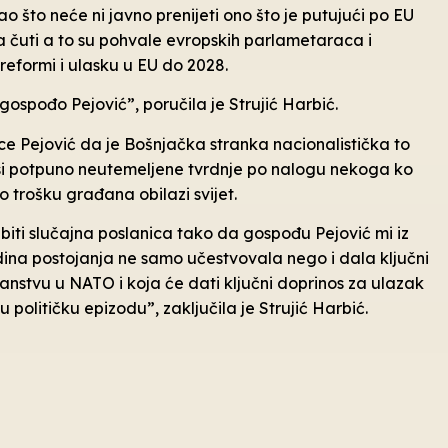
o što neće ni javno prenijeti ono što je putujući po EU
a čuti a to su pohvale evropskih parlametaraca i
eformi i ulasku u EU do 2028.
ospođo Pejović”, poručila je Strujić Harbić.
ce Pejović da je Bošnjačka stranka nacionalistička to
znosi potpuno neutemeljene tvrdnje po nalogu nekoga ko
 trošku građana obilazi svijet.
iti slučajna poslanica tako da gospođu Pejović mi iz
godina postojanja ne samo učestvovala nego i dala ključni
anstvu u NATO i koja će dati ključni doprinos za ulazak
olitičku epizodu”, zaključila je Strujić Harbić.