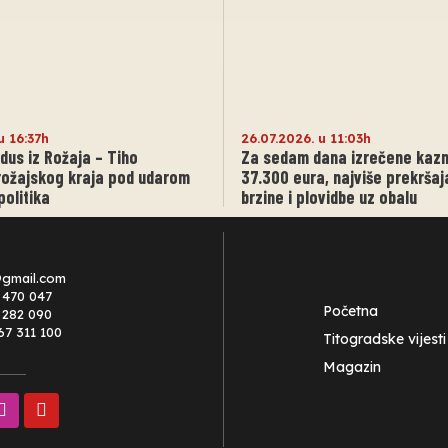
u 16:37h
26.07.2026. u 11:03h
dus iz Rožaja – Tiho
Za sedam dana izrečene kaz
rožajskog kraja pod udarom
37.300 eura, najviše prekrša
politika
brzine i plovidbe uz obalu
@gmail.com
 470 047
Početna
0 282 090
67 311 100
Titogradske vijesti
Magazin