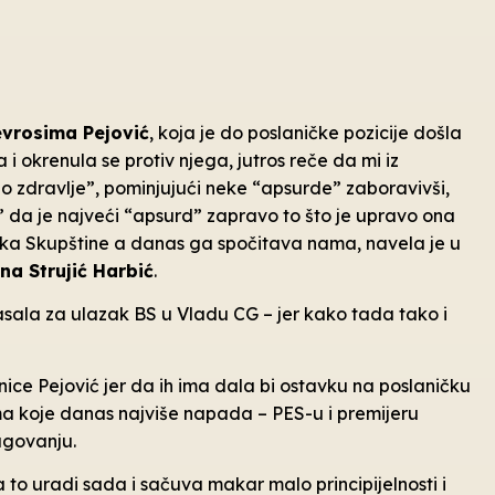
evrosima Pejović
, koja je do poslaničke pozicije došla
 okrenula se protiv njega, jutros reče da mi iz
 zdravlje”, pominjujući neke “apsurde” zaboravivši,
” da je najveći “apsurd” zapravo to što je upravo ona
ika Skupštine a danas ga spočitava nama, navela je u
na Strujić Harbić
.
lasala za ulazak BS u Vladu CG – jer kako tada tako i
nice Pejović jer da ih ima dala bi ostavku na poslaničku
nima koje danas najviše napada – PES-u i premijeru
eagovanju.
to uradi sada i sačuva makar malo principijelnosti i