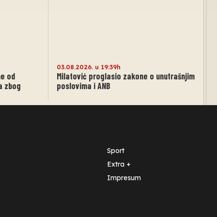
03.08.2026. u 19:39h
ne od
Milatović proglasio zakone o unutrašnjim
ja zbog
poslovima i ANB
Sport
Extra +
Impresum