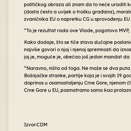
političkog obraza ali znam da to neće uraditi ka
(dosta često a uvijek o trošku građana), moral
zvaničnika EU o napretku CG u sprovođenju EU r
“To je rezultat rada ove Vlade, pogotovo MVP, g
Kako dodaje, što se tiče stava slučajne poslani
najviše govori o njoj i njenoj spremnosti da i
joj je, moguće je, obećao još jedan mandat da o
“Naravno, ništa od toga. Ne može se dva puta b
Bošnjačke stranke, partije koja je i svojih 19 
doprinos u osamostaljenju Crne Gore, njenom čl
Crne Gore u EU, posmatramo samo kao prolaznu p
Izvor:CDM