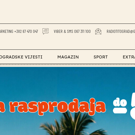
ARKETING +382 67 470 047
VIBER & SMS 067 311 100
RADIOTITOGRAD@G
OGRADSKE VIJESTI
MAGAZIN
SPORT
EXTR