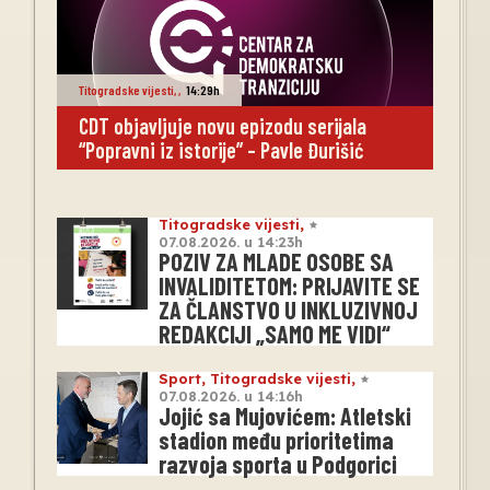
Titogradske vijesti
,
,
14:29h
CDT objavljuje novu epizodu serijala
“Popravni iz istorije” – Pavle Đurišić
Titogradske vijesti
,
07.08.2026. u 14:23h
POZIV ZA MLADE OSOBE SA
INVALIDITETOM: PRIJAVITE SE
ZA ČLANSTVO U INKLUZIVNOJ
REDAKCIJI „SAMO ME VIDI“
Sport
,
Titogradske vijesti
,
07.08.2026. u 14:16h
Jojić sa Mujovićem: Atletski
stadion među prioritetima
razvoja sporta u Podgorici