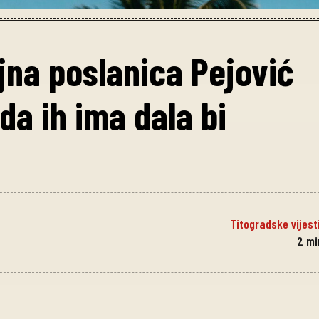
ajna poslanica Pejović
da ih ima dala bi
Titogradske vijest
2
mi