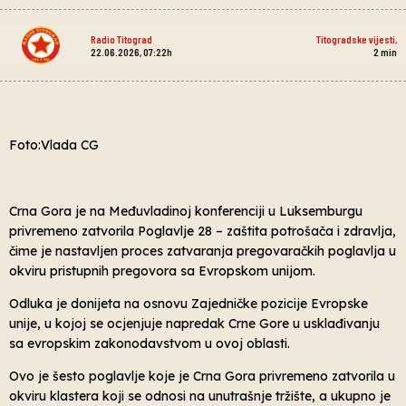
Radio Titograd
Titogradske vijesti
,
22.06.2026, 07:22h
2
min
Foto:Vlada CG
Crna Gora je na Međuvladinoj konferenciji u Luksemburgu
privremeno zatvorila Poglavlje 28 – zaštita potrošača i zdravlja,
čime je nastavljen proces zatvaranja pregovaračkih poglavlja u
okviru pristupnih pregovora sa Evropskom unijom.
Odluka je donijeta na osnovu Zajedničke pozicije Evropske
unije, u kojoj se ocjenjuje napredak Crne Gore u usklađivanju
sa evropskim zakonodavstvom u ovoj oblasti.
Ovo je šesto poglavlje koje je Crna Gora privremeno zatvorila u
okviru klastera koji se odnosi na unutrašnje tržište, a ukupno je