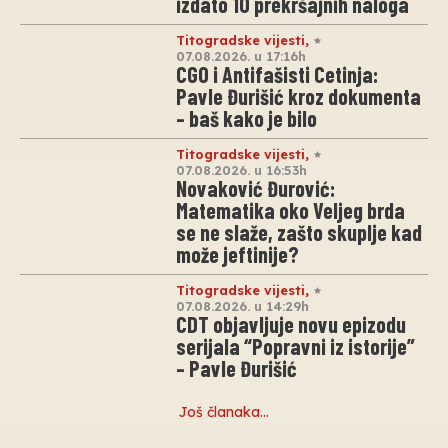
izdato 10 prekršajnih naloga
Titogradske vijesti
,
07.08.2026. u 17:16h
CGO i Antifašisti Cetinja:
Pavle Đurišić kroz dokumenta
– baš kako je bilo
Titogradske vijesti
,
07.08.2026. u 16:53h
Novaković Đurović:
Matematika oko Veljeg brda
se ne slaže, zašto skuplje kad
može jeftinije?
Titogradske vijesti
,
07.08.2026. u 14:29h
CDT objavljuje novu epizodu
serijala “Popravni iz istorije”
– Pavle Đurišić
Još članaka…