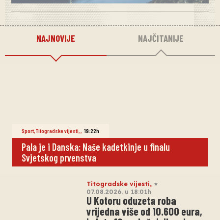
NAJNOVIJE
NAJČITANIJE
Sport
,
Titogradske vijesti
,
,
19:22h
Pala je i Danska: Naše kadetkinje u finalu
Svjetskog prvenstva
Titogradske vijesti
,
07.08.2026. u 18:01h
U Kotoru oduzeta roba
vrijedna više od 10.600 eura,