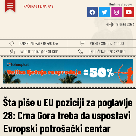
Budimo drugovi:
RAČUNAJTE NA NAS
Slušaj uživo
MARKETING +382 67 470 047
VIBER & SMS 067 311 100
RADIOTITOGRAD@GMAIL.COM
UKLJUČENJE 020 282 090
Šta piše u EU poziciji za poglavlje
28: Crna Gora treba da uspostavi
Evropski potrošački centar