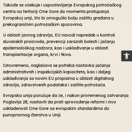
Takođe se očekuje i uspostavljanje Evropskog potrošačkog
centra na teritoriji Crne Gore do momenta pristupanja
Evropskoj uniji, što bi omogućilo bolju zaštitu građana u
prekograničnim potrošačkim sporovima.
U oblasti javnog zdravlja, EU navodi napredak u kontroli
duvanskih proizvoda, prevenciji zaraznih bolesti i jačanju
epidemiološkog nadzora, kao i usklađivanje u oblasti
Op
transplantacije organa, krvi i tkiva.
Istovremeno, naglašava se potreba nastavka jačanja
administrativnih i inspekcijskih kapaciteta, kao i daljeg
usklađivanja sa novim EU propisima u oblasti digitalnog
zdravlja, zdravstvenih podataka i zaštite potrošača.
Evropska unija poručuje da će, i nakon privremenog zatvaranja
Poglavlja 28, nastaviti da prati sprovođenje reformi i nivo
usklađenosti Crne Gore sa evropskim standardima do
punopravnog članstva u Uniji.