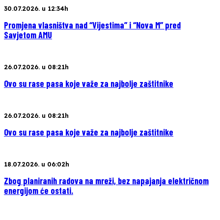
30.07.2026. u 12:34h
Promjena vlasništva nad “Vijestima” i “Nova M” pred
Savjetom AMU
26.07.2026. u 08:21h
Ovo su rase pasa koje važe za najbolje zaštitnike
26.07.2026. u 08:21h
Ovo su rase pasa koje važe za najbolje zaštitnike
18.07.2026. u 06:02h
Zbog planiranih radova na mreži, bez napajanja električnom
energijom će ostati.