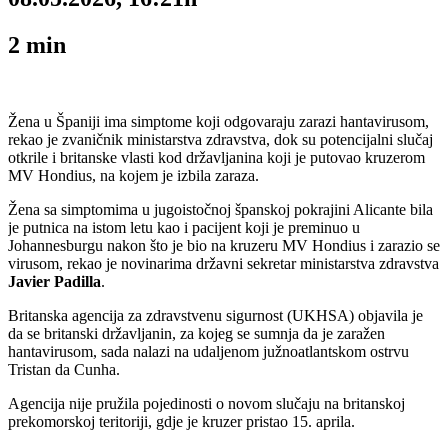
2
min
Žena u Španiji ima simptome koji odgovaraju zarazi hantavirusom,
rekao je zvaničnik ministarstva zdravstva, dok su potencijalni slučaj
otkrile i britanske vlasti kod državljanina koji je putovao kruzerom
MV Hondius, na kojem je izbila zaraza.
Žena sa simptomima u jugoistočnoj španskoj pokrajini Alicante bila
je putnica na istom letu kao i pacijent koji je preminuo u
Johannesburgu nakon što je bio na kruzeru MV Hondius i zarazio se
virusom, rekao je novinarima državni sekretar ministarstva zdravstva
Javier Padilla
.
Britanska agencija za zdravstvenu sigurnost (UKHSA) objavila je
da se britanski državljanin, za kojeg se sumnja da je zaražen
hantavirusom, sada nalazi na udaljenom južnoatlantskom ostrvu
Tristan da Cunha.
Agencija nije pružila pojedinosti o novom slučaju na britanskoj
prekomorskoj teritoriji, gdje je kruzer pristao 15. aprila.