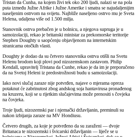
Tristan da Cunha, na kojem živi tek oko 200 ljudi, nalazi se na pola
puta između Južne Afrike i Južne Amerike i smatra se najudaljenijim
naseljenim ostrvom na svijetu. Najbliže naseljeno ostrvo mu je Sveta
Helena, udaljena više od 1.500 milja.
Stanovnik ostrva prebačen je u bolnicu, a njegova supruga je u
samoizolaciji, rekao je britanski ministar za prekomorske teritorije
Stephen Doughty u saopćenju objavljenom na internetskim
stranicama otočkih vlasti.
Doughty je dodao da su četvero stanovnika ostrva otišli na Svetu
Helenu brodom koji plovi pod nizozemskom zastavom. Philip
Kendall, upravitelj Tristana da Cunhe, rekao je da im je preporučeno
da na Svetoj Heleni iz predostrožnosti budu u samoizolaciji.
Iako novi slučaj zaraze nije potvrđen, najave o mjerama opreza
potaknut će zabrinutost zbog andskog soja hantavirusa pronađenog
na kruzeru, koji se u rijetkim slučajevima može prenositi s čovjeka
na čovjeka.
Troje ljudi, nizozemski par i njemački državljanin, preminuli su
nakon izbijanja zaraze na MV Hondiusu.
Četvero drugih, za koje je potvrđeno da su zaraženi — dvoje
Britanaca te nizozemski i švicarski državljanin — liječe se u
bolnicama u Nizozemskoj, Južnoj Africi i Švicarskoj, dok se u