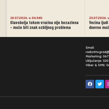
18.07.2026. u 06:34h
23.07.2026. 
Glavobolja tokom vrućina nije bezazlena
Većina ljudi
– može biti znak ozbiljnog problema
dnevno može
Email:
radiotitograd
Marketing: 067
Uključenje: 02
Viber & SMS: 0