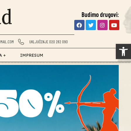
Budimo drugovi:
MAIL.COM
UKLJUČENJE 020 282 090
Op
A +
IMPRESUM