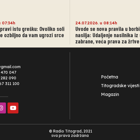
u 07:34h
24.07.2026. u 08:14h
 pravi istu grešku: Ovoliko soli
Uvode se nova pravila u borbi
 ozbiljno da vam ugrozi srce
nasilja: Udaljenje nasilnika iz
zabrane, veća prava za žrtve
@gmail.com
 470 047
Početna
0 282 090
67 311 100
Titogradske vijesti
Magazin
© Radio Titograd, 2021
sva prava zadržana