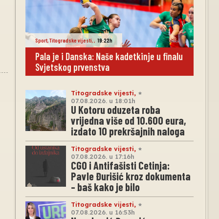
Sport
,
Titogradske vijesti
,
,
19:22h
Pala je i Danska: Naše kadetkinje u finalu
Svjetskog prvenstva
Titogradske vijesti
,
07.08.2026. u 18:01h
U Kotoru oduzeta roba
vrijedna više od 10.600 eura,
izdato 10 prekršajnih naloga
Titogradske vijesti
,
07.08.2026. u 17:16h
CGO i Antifašisti Cetinja:
Pavle Đurišić kroz dokumenta
– baš kako je bilo
Titogradske vijesti
,
07.08.2026. u 16:53h