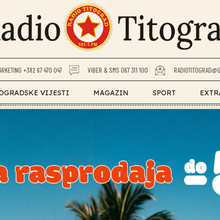
ARKETING +382 67 470 047
VIBER & SMS 067 311 100
RADIOTITOGRAD@G
OGRADSKE VIJESTI
MAGAZIN
SPORT
EXTR