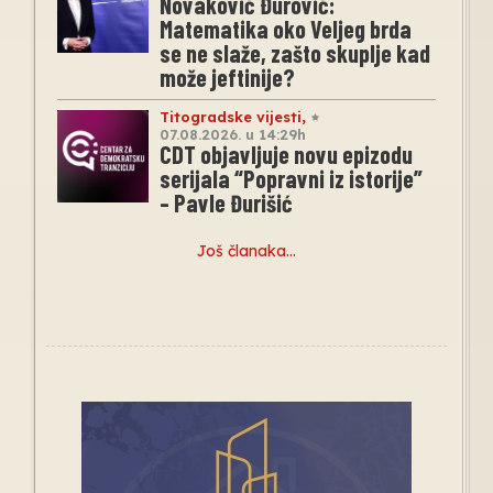
Novaković Đurović:
Matematika oko Veljeg brda
se ne slaže, zašto skuplje kad
može jeftinije?
Titogradske vijesti
,
07.08.2026. u 14:29h
CDT objavljuje novu epizodu
serijala “Popravni iz istorije”
– Pavle Đurišić
Još članaka…