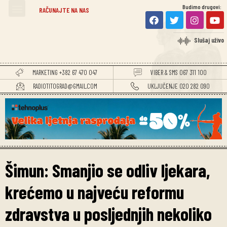
Budimo drugovi:
RAČUNAJTE NA NAS
Slušaj uživo
MARKETING +382 67 470 047
VIBER & SMS 067 311 100
RADIOTITOGRAD@GMAIL.COM
UKLJUČENJE 020 282 090
Šimun: Smanjio se odliv ljekara,
krećemo u najveću reformu
zdravstva u posljednjih nekoliko