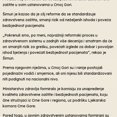
zaštite u svim ustanovama u Crnoj Gori.
Šimun je kazao da je cilj reforme da se standardizuje
zdravstvena zaštita, smanji rizik od neželjenih ishoda i poveća
bezbjednost pacijenata.
„Pokrenuli smo, po meni, najvažniji reformski proces u
zdravstvenom sistemu u zadnjih više decenija i smatram da će
on smanjiti rizik za grešku, povećati izglede za dobar i povoljan
ishod liječenja i povećati bezbjednost pacijenata“, rekao je
Šimun.
Prema njegovim riječima, u Crnoj Gori su i ranije postojali
pojedinačni vodiči i smjernice, ali oni nijesu bili standardizovani
niti podignuti na nacionalni nivo.
Ministarstvo zdravlja formiralo je komisiju za unapređenje
kvaliteta zdravstvene zaštite i bezbjednosti pacijenata, koju
čine stručnjaci iz Crne Gore i regiona, uz podršku Ljekarska
komora Crne Gore.
Pored toga, u javnim zdravstvenim ustanovama formirani su