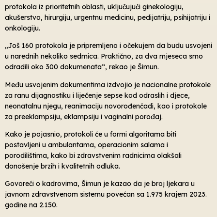
protokola iz prioritetnih oblasti, uključujući ginekologiju,
akušerstvo, hirurgiju, urgentnu medicinu, pedijatriju, psihijatriju i
onkologiju.
„Još 160 protokola je pripremljeno i očekujem da budu usvojeni
u narednih nekoliko sedmica. Praktično, za dva mjeseca smo
odradili oko 300 dokumenata“, rekao je Šimun.
Među usvojenim dokumentima izdvojio je nacionalne protokole
za ranu dijagnostiku i liječenje sepse kod odraslih i djece,
neonatalnu njegu, reanimaciju novorođenčadi, kao i protokole
za preeklampsiju, eklampsiju i vaginalni porođaj.
Kako je pojasnio, protokoli će u formi algoritama biti
postavljeni u ambulantama, operacionim salama i
porodilištima, kako bi zdravstvenim radnicima olakšali
donošenje brzih i kvalitetnih odluka.
Govoreći o kadrovima, Šimun je kazao da je broj ljekara u
javnom zdravstvenom sistemu povećan sa 1.975 krajem 2023.
godine na 2.150.