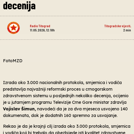
decenija
Radio Titograd
Titogradske vijesti
,
11.05.2026, 12:18h
2
min
FotoMZD
Izrada oko 3.000 nacionalnih protokola, smjernica i vodiča
predstavlja najvažniji reformski proces u crnogorskom
zdravstvenom sistemu u posljednjih nekoliko decenija, ocijenio
je u jutarnjem programu Televizije Crne Gore ministar zdravlja
Vojislav Šimun,
navodeći da je za dva mjeseca usvojeno 140
dokumenata, dok je dodatnih 160 spremno za usvajanje.
Rekao je da je krajnji cilj izrada oko 3.000 protokola, smjernica
i vodiča koji bi trebalo da obezbijede isti kvalitet zdravstvene