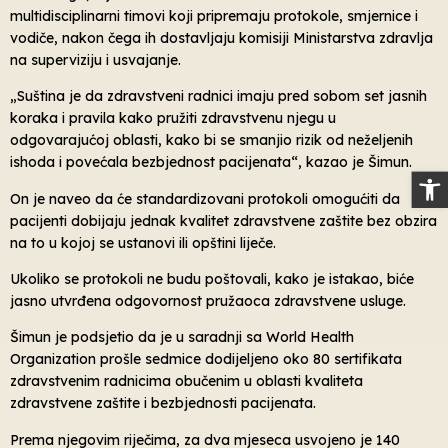
multidisciplinarni timovi koji pripremaju protokole, smjernice i
vodiče, nakon čega ih dostavljaju komisiji Ministarstva zdravlja
na superviziju i usvajanje.
„Suština je da zdravstveni radnici imaju pred sobom set jasnih
koraka i pravila kako pružiti zdravstvenu njegu u
odgovarajućoj oblasti, kako bi se smanjio rizik od neželjenih
ishoda i povećala bezbjednost pacijenata“, kazao je Šimun.
Op
On je naveo da će standardizovani protokoli omogućiti da
pacijenti dobijaju jednak kvalitet zdravstvene zaštite bez obzira
na to u kojoj se ustanovi ili opštini liječe.
Ukoliko se protokoli ne budu poštovali, kako je istakao, biće
jasno utvrđena odgovornost pružaoca zdravstvene usluge.
Šimun je podsjetio da je u saradnji sa World Health
Organization prošle sedmice dodijeljeno oko 80 sertifikata
zdravstvenim radnicima obučenim u oblasti kvaliteta
zdravstvene zaštite i bezbjednosti pacijenata.
Prema njegovim riječima, za dva mjeseca usvojeno je 140