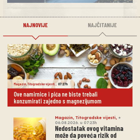
NAJNOVIJE
NAJČITANIJE
Magazin
,
Titogradske vijesti
,
,
07:27h
Ove namirnice i pića ne biste trebali
konzumirati zajedno s magnezijumom
Magazin
,
Titogradske vijesti
,
06.08.2026. u 07:23h
Nedostatak ovog vitamina
može da poveća rizik od