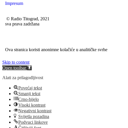
Impresum
© Radio Titograd, 2021
sva prava zadržana
Ova stranica koristi anonimne kolačiće u analitičke svrhe
Skip to content
Open toolbar
Alati za prilagodljivost
Povećaj tekst
Smanji tekst
Crno-bijelo
Visoki kontrast
Negativni kontrast
Svijetla pozadina
Podvuci linkove
Čitljiviji font