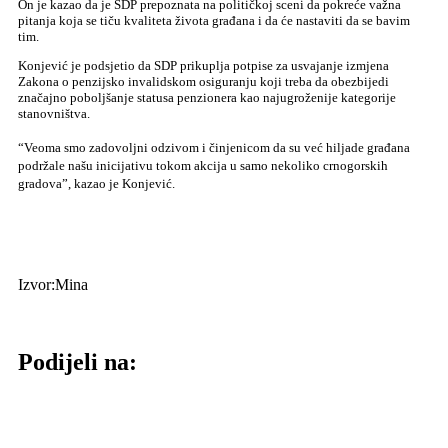
On je kazao da je SDP prepoznata na političkoj sceni da pokreće važna
pitanja koja se tiču kvaliteta života građana i da će nastaviti da se bavim
tim.
Konjević je podsjetio da SDP prikuplja potpise za usvajanje izmjena
Zakona o penzijsko invalidskom osiguranju koji treba da obezbijedi
značajno poboljšanje statusa penzionera kao najugroženije kategorije
stanovništva.
“Veoma smo zadovoljni odzivom i činjenicom da su već hiljade građana
podržale našu inicijativu tokom akcija u samo nekoliko crnogorskih
gradova”, kazao je Konjević.
Izvor:Mina
Podijeli na: