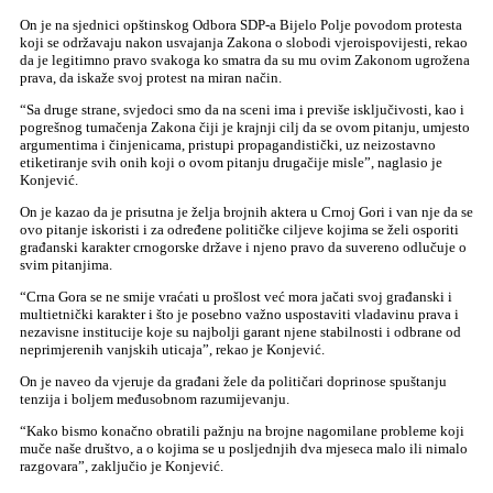
On je na sjednici opštinskog Odbora SDP-a Bijelo Polje povodom protesta
koji se održavaju nakon usvajanja Zakona o slobodi vjeroispovijesti, rekao
da je legitimno pravo svakoga ko smatra da su mu ovim Zakonom ugrožena
prava, da iskaže svoj protest na miran način.
“Sa druge strane, svjedoci smo da na sceni ima i previše isključivosti, kao i
pogrešnog tumačenja Zakona čiji je krajnji cilj da se ovom pitanju, umjesto
argumentima i činjenicama, pristupi propagandistički, uz neizostavno
etiketiranje svih onih koji o ovom pitanju drugačije misle”, naglasio je
Konjević.
On je kazao da je prisutna je želja brojnih aktera u Crnoj Gori i van nje da se
ovo pitanje iskoristi i za određene političke ciljeve kojima se želi osporiti
građanski karakter crnogorske države i njeno pravo da suvereno odlučuje o
svim pitanjima.
“Crna Gora se ne smije vraćati u prošlost već mora jačati svoj građanski i
multietnički karakter i što je posebno važno uspostaviti vladavinu prava i
nezavisne institucije koje su najbolji garant njene stabilnosti i odbrane od
neprimjerenih vanjskih uticaja”, rekao je Konjević.
On je naveo da vjeruje da građani žele da političari doprinose spuštanju
tenzija i boljem međusobnom razumijevanju.
“Kako bismo konačno obratili pažnju na brojne nagomilane probleme koji
muče naše društvo, a o kojima se u posljednjih dva mjeseca malo ili nimalo
razgovara”, zaključio je Konjević.