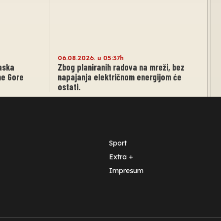
06.08.2026. u 05:37h
aska
Zbog planiranih radova na mreži, bez
ne Gore
napajanja električnom energijom će
ostati.
Sport
Extra +
Impresum