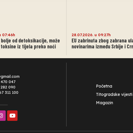
u 07:46h
28.07.2026. u 09:27h
 bolje od detoksikacije, može
EU zabrinuta zbog zabrana ul
 toksine iz tijela preko noći
novinarima između Srbije i Cr
@gmail.com
 470 047
Početna
0 282 090
67 311 100
Titogradske vijesti
Magazin