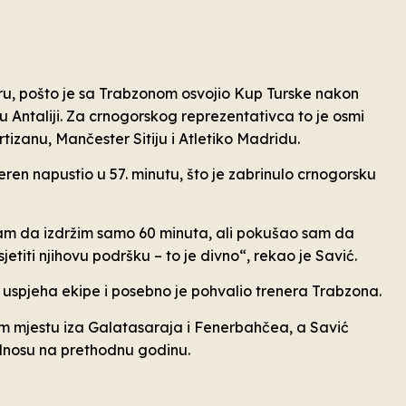
eru, pošto je sa Trabzonom osvojio Kup Turske nakon
 Antaliji. Za crnogorskog reprezentativca to je osmi
artizanu, Mančester Sitiju i Atletiko Madridu.
ren napustio u 57. minutu, što je zabrinulo crnogorsku
sam da izdržim samo 60 minuta, ali pokušao sam da
titi njihovu podršku – to je divno“, rekao je Savić.
g uspjeha ekipe i posebno je pohvalio trenera Trabzona.
em mjestu iza Galatasaraja i Fenerbahčea, a Savić
odnosu na prethodnu godinu.