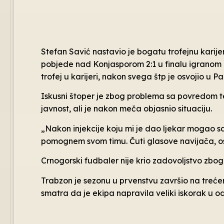
Stefan Savić nastavio je bogatu trofejnu karij
pobjede nad Konjasporom 2:1 u finalu igranom u
trofej u karijeri, nakon svega štp je osvojio u P
Iskusni štoper je zbog problema sa povredom te
javnost, ali je nakon meča objasnio situaciju.
„Nakon injekcije koju mi je dao ljekar mogao 
pomognem svom timu. Čuti glasove navijača, osje
Crnogorski fudbaler nije krio zadovoljstvo zbo
Trabzon je sezonu u prvenstvu završio na treć
smatra da je ekipa napravila veliki iskorak u 