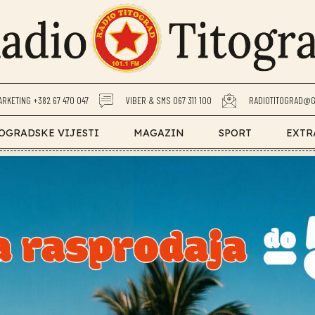
ARKETING +382 67 470 047
VIBER & SMS 067 311 100
RADIOTITOGRAD@G
OGRADSKE VIJESTI
MAGAZIN
SPORT
EXTR