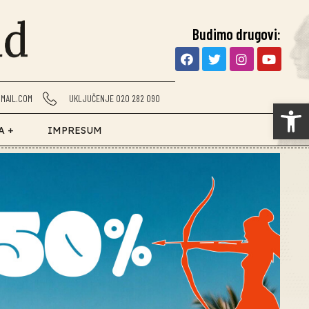
Budimo drugovi:
MAIL.COM
UKLJUČENJE 020 282 090
Op
A +
IMPRESUM