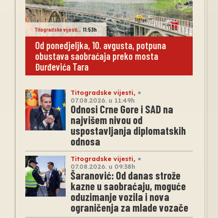
Titogradske vijesti
,
,
11:53h
Od ponedjeljka, 10. avgusta, potpuna
obustava saobraćaja preko mosta
Đurđevića Tara
Titogradske vijesti
,
07.08.2026. u 11:49h
Odnosi Crne Gore i SAD na
najvišem nivou od
uspostavljanja diplomatskih
odnosa
Titogradske vijesti
,
07.08.2026. u 09:38h
Šaranović: Od danas strože
kazne u saobraćaju, moguće
oduzimanje vozila i nova
ograničenja za mlade vozače