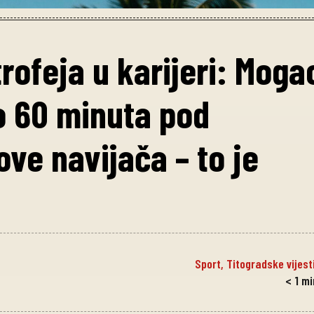
ofeja u karijeri: Moga
o 60 minuta pod
ove navijača – to je
Sport
,
Titogradske vijest
< 1
mi