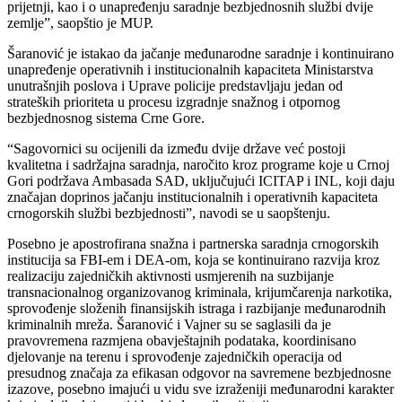
prijetnji, kao i o unapređenju saradnje bezbjednosnih službi dvije
zemlje”, saopštio je MUP.
Šaranović je istakao da jačanje međunarodne saradnje i kontinuirano
unapređenje operativnih i institucionalnih kapaciteta Ministarstva
unutrašnjih poslova i Uprave policije predstavljaju jedan od
strateških prioriteta u procesu izgradnje snažnog i otpornog
bezbjednosnog sistema Crne Gore.
“Sagovornici su ocijenili da između dvije države već postoji
kvalitetna i sadržajna saradnja, naročito kroz programe koje u Crnoj
Gori podržava Ambasada SAD, uključujući ICITAP i INL, koji daju
značajan doprinos jačanju institucionalnih i operativnih kapaciteta
crnogorskih službi bezbjednosti”, navodi se u saopštenju.
Posebno je apostrofirana snažna i partnerska saradnja crnogorskih
institucija sa FBI-em i DEA-om, koja se kontinuirano razvija kroz
realizaciju zajedničkih aktivnosti usmjerenih na suzbijanje
transnacionalnog organizovanog kriminala, krijumčarenja narkotika,
sprovođenje složenih finansijskih istraga i razbijanje međunarodnih
kriminalnih mreža. Šaranović i Vajner su se saglasili da je
pravovremena razmjena obavještajnih podataka, koordinisano
djelovanje na terenu i sprovođenje zajedničkih operacija od
presudnog značaja za efikasan odgovor na savremene bezbjednosne
izazove, posebno imajući u vidu sve izraženiji međunarodni karakter