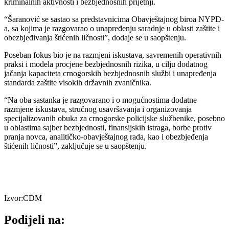
kriminalnih aktivnosti i bezbjednosnih prijetnji.
“Šaranović se sastao sa predstavnicima Obavještajnog biroa NYPD-
a, sa kojima je razgovarao o unapređenju saradnje u oblasti zaštite i
obezbjeđivanja štićenih ličnosti”, dodaje se u saopštenju.
Poseban fokus bio je na razmjeni iskustava, savremenih operativnih
praksi i modela procjene bezbjednosnih rizika, u cilju dodatnog
jačanja kapaciteta crnogorskih bezbjednosnih službi i unapređenja
standarda zaštite visokih državnih zvaničnika.
“Na oba sastanka je razgovarano i o mogućnostima dodatne
razmjene iskustava, stručnog usavršavanja i organizovanja
specijalizovanih obuka za crnogorske policijske službenike, posebno
u oblastima sajber bezbjednosti, finansijskih istraga, borbe protiv
pranja novca, analitičko-obavještajnog rada, kao i obezbjeđenja
štićenih ličnosti”, zaključuje se u saopštenju.
Izvor:CDM
Podijeli na: