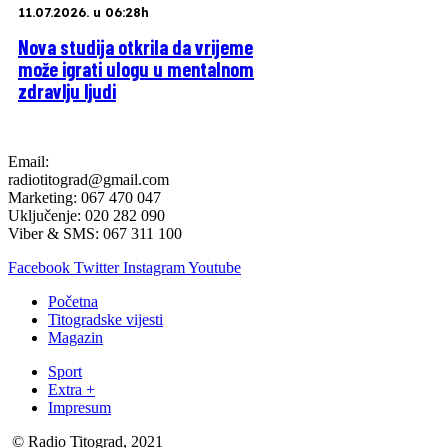
11.07.2026. u 06:28h
Nova studija otkrila da vrijeme
može igrati ulogu u mentalnom
zdravlju ljudi
Email:
radiotitograd@gmail.com
Marketing: 067 470 047
Uključenje: 020 282 090
Viber & SMS: 067 311 100
Facebook
Twitter
Instagram
Youtube
Početna
Titogradske vijesti
Magazin
Sport
Extra +
Impresum
© Radio Titograd, 2021