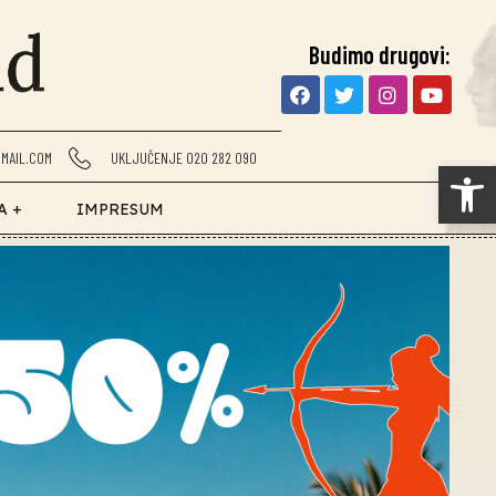
Budimo drugovi:
MAIL.COM
UKLJUČENJE 020 282 090
Op
A +
IMPRESUM