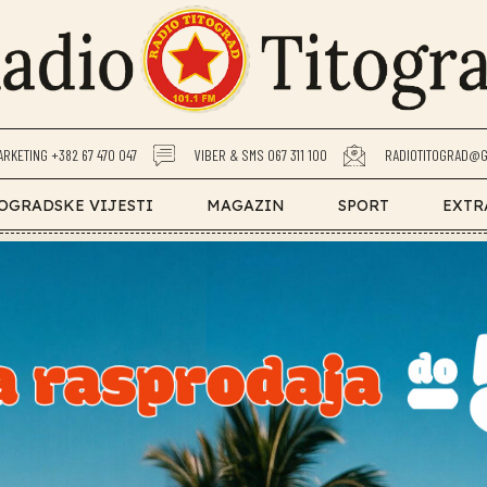
ARKETING +382 67 470 047
VIBER & SMS 067 311 100
RADIOTITOGRAD@G
OGRADSKE VIJESTI
MAGAZIN
SPORT
EXTR