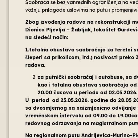
Saobraca se bez vanrednih ograničenja na veći
vožnju prilagode uslovima na putu i promjenjiv
Zbog izvođenja radova na rekonstrukcijí m
Dionica Pljevlja – Žabljak, lokalitet Đurd
na sledeći način:
1.totalna obustava saobraćaja za teretni sa
šleperi sa prikolicom, itd.) nosívosti preko
radova.
za putnički saobraćaj i autobuse, sa 
kao i totalna obustava saobraćaja od 
20.00 časova u periodu od 02.05.2026.
U period od 25.05.2026. godine do 28.05 
sa dvosmjernog na naizmjenicno odvijanje 
vremenskom intervalu od 09.00 do 19.00cas
redovnog odrzavanja na magistralnom putu
Na regionalnom putu Andrijevica-Murino-Pl