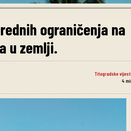
rednih ograničenja na
a u zemlji.
Titogradske vijest
4
mi