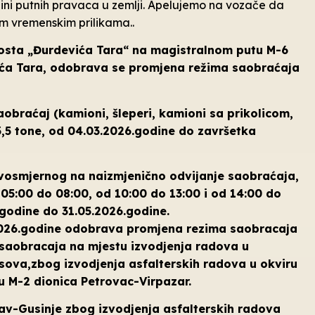
ni putnih pravaca u zemlji. Apelujemo na vozače da
im vremenskim prilikama..
osta „Đurdevića Tara“ na magistralnom putu M-6
evića Tara, odobrava se promjena režima saobraćaja
obraćaj (kamioni, šleperi, kamioni sa prikolicom,
 3,5 tone, od 04.03.2026.godine do završetka
dvosmjernog na naizmjenično odvijanje saobraćaja,
05:00 do 08:00, od 10:00 do 13:00 i od 14:00 do
godine do 31.05.2026.godine.
2026.godine odobrava promjena rezima saobracaja
saobracaja na mjestu izvodjenja radova u
ova,zbog izvodjenja asfalterskih radova u okviru
 M-2 dionica Petrovac-Virpazar.
av-Gusinje zbog izvodjenja asfalterskih radova