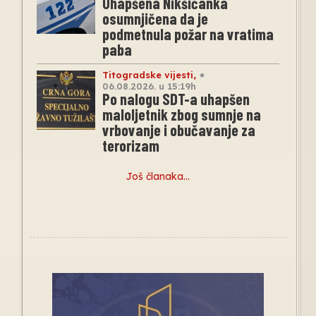
Uhapšena Nikšićanka
osumnjičena da je
podmetnula požar na vratima
paba
Titogradske vijesti
,
06.08.2026. u 15:19h
Po nalogu SDT-a uhapšen
maloljetnik zbog sumnje na
vrbovanje i obučavanje za
terorizam
Još članaka…