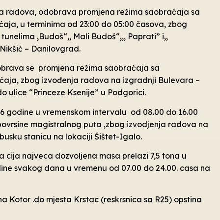
ka radova, odobrava promjena režima saobraćaja sa
aja, u terminima od 23:00 do 05:00 časova, zbog
unelima ,Budoš“,, Mali Budoš“,,, Paprati” i,,
Nikšić – Danilovgrad.
dobrava se promjena režima saobraćaja sa
ćaja, zbog izvođenja radova na izgradnji Bulevara –
do ulice “Princeze Ksenije” u Podgorici.
26 godine u vremenskom intervalu od 08.00 do 16.00
povrsine magistralnog puta ,zbog izvodjenja radova na
usku stanicu na lokaciji Šištet-Igalo.
a cija najveca dozvoljena masa prelazi 7,5 tona u
odine svakog dana u vremenu od 07.00 do 24.00. casa na
na Kotor .do mjesta Krstac (reskrsnica sa R25) opstina