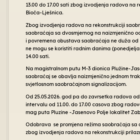
13.00 do 17.00 sati zbog izvodjenja radova na 
Bioča-Lješnica.
Zbog izvodjenja radova na rekonstrukciji sao
saobraćaja sa dvosmjernog na naizmjenično od
i povremena obustava saobraćaja ne duža od 
ne mogu se koristiti radnim danima (ponedjelja
14.00 sati.
Na magistralnom putu M-3 dionica Plužine-Jase
saobraćaj se obavlja naizmjenično jednom trak
svjetlosnom saobraćajnom signalizacijom.
Od 25.05.2026. god pa do zavrsetka radova 
intervalu od 11.00. do 17.00 casova zbog radov
mag puta Pluzine -Jasenovo Polje lokalitet Zab
Odobrava se promjena režima saobraćaja sa d
zbog izvodjenja radova na rekonstrukciji prila