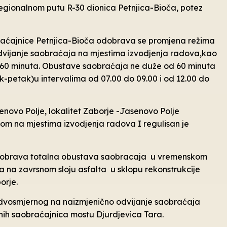
regionalnom putu R-30 dionica Petnjica-Bioča, potez
braćajnice Petnjica-Bioča odobrava se promjena režima
vijanje saobraćaja na mjestima izvodjenja radova,kao
60 minuta. Obustave saobraćaja ne duže od 60 minuta
k-petak)u intervalima od 07.00 do 09.00 i od 12.00 do
novo Polje, lokalitet Zaborje -Jasenovo Polje
om na mjestima izvodjenja radova I regulisan je
odobrava totalna obustava saobracaja u vremenskom
a na zavrsnom sloju asfalta u sklopu rekonstrukcije
orje.
vosmjernog na naizmjenično odvijanje saobraćaja
znih saobraćajnica mostu Djurdjevica Tara.