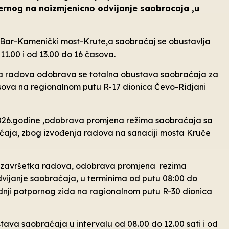
ernog na naizmjenicno odvijanje saobracaja ,u
9 Bar-Kamenički most-Krute,a saobraćaj se obustavlja
11.00 i od 13.00 do 16 časova.
ka radova odobrava se totalna obustava saobraćaja za
asova na regionalnom putu R-17 dionica Čevo-Ridjani
.2026.godine ,odobrava promjena režima saobraćaja sa
ćaja, zbog izvođenja radova na sanaciji mosta Kruče
o završetka radova, odobrava promjena rezima
vijanje saobraćaja, u terminima od putu 08:00 do
nji potpornog zida na ragionalnom putu R-30 dionica
ava saobraćaja u intervalu od 08.00 do 12.00 sati i od