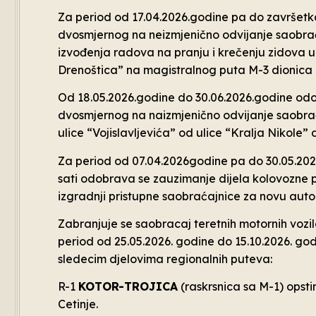
Za period od 17.04.2026.godine pa do završet
dvosmjernog na neizmjenično odvijanje saobrać
izvođenja radova na pranju i krečenju zidova u t
Drenoštica” na magistralnog puta M-3 dionica 
Od 18.05.2026.godine do 30.06.2026.godine o
dvosmjernog na naizmjenično odvijanje saobra
ulice “Vojislavljevića” od ulice “Kralja Nikole” 
Za period od 07.04.2026godine pa do 30.05.20
sati odobrava se zauzimanje dijela kolovozne 
izgradnji pristupne saobraćajnice za novu autob
Zabranjuje se saobracaj teretnih motornih vozil
period od 25.05.2026. godine do 15.10.2026. g
sledecim djelovima regionalnih puteva:
R-1
KOTOR-TROJICA
(raskrsnica sa M-1) opsti
Cetinje.