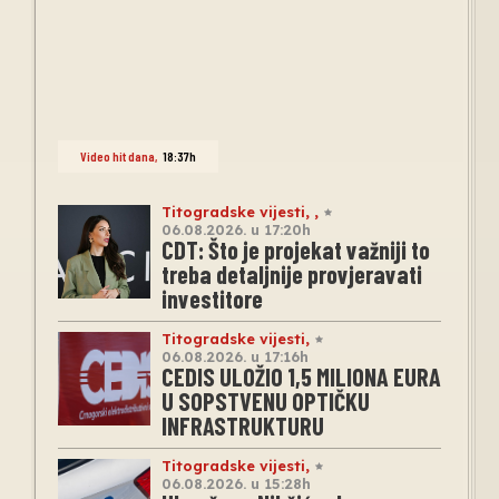
Video hit dana
,
18:37h
Titogradske vijesti
,
,
06.08.2026. u 17:20h
CDT: Što je projekat važniji to
treba detaljnije provjeravati
investitore
Titogradske vijesti
,
06.08.2026. u 17:16h
CEDIS ULOŽIO 1,5 MILIONA EURA
U SOPSTVENU OPTIČKU
INFRASTRUKTURU
Titogradske vijesti
,
06.08.2026. u 15:28h