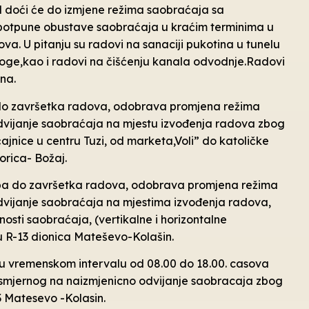
d doći će do izmjene režima saobraćaja sa
potpune obustave saobraćaja u kraćim terminima u
va. U pitanju su radovi na sanaciji pukotina u tunelu
loge,kao i radovi na čišćenju kanala odvodnje.Radovi
na.
 do završetka radova, odobrava promjena režima
vijanje saobraćaja na mjestu izvođenja radova zbog
jnice u centru Tuzi, od marketa,Voli” do katoličke
rica- Božaj.
 pa do završetka radova, odobrava promjena režima
vijanje saobraćaja na mjestima izvođenja radova,
sti saobraćaja, (vertikalne i horizontalne
u R-13 dionica Mateševo-Kolašin.
d u vremenskom intervalu od 08.00 do 18.00. casova
mjernog na naizmjenicno odvijanje saobracaja zbog
3 Matesevo -Kolasin.