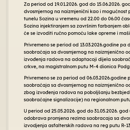
Za period od 19.01.2026. god do 15.06.2026. go
dvosmjernog na naizmjenični kao i mogućnost 
tunelu Sozina u vremenu od 22.00 do 06.00 časo
Sozina injektiranjem sa završnim farbanjem ob
će se izvoditi ručno pomoću lake opreme i maši
Privremeno se period od 13.03.2026.godine pa
saobraćaja sa dvosmjernog na naizmjenično od
izvođenja radova na adaptacoji dijela saobraća
crkve, na magistralnom putu M-4 dionica Podgo
Privremeno se za period od 06.03.2026.godine
saobraćaja sa dvosmjernog na naizmjenično od
zbog izvođenja radova na poboljšanju bezbjedno
saobraćajne signalizacije) na regionalnom put
U period od 25.05.2026. god do 31.05.2026. go
odobrava promjena rezima saobracaja sa dvos
izvodjenja asfalterskih radova na reg putu R-1