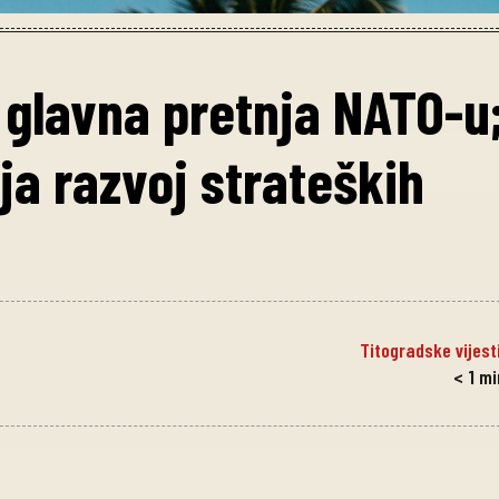
 glavna pretnja NATO-u
ja razvoj strateških
Titogradske vijest
< 1
mi