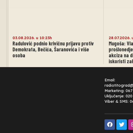
03.08.2026. u 10:23h
28.07.2026. 
Radulović podnio krivičnu prijavu protiv
Mugoša: Vla
Demokrata, Bečića, Šaranovića i više
prošlonedje
osoba
akciza na d
iskoristi z
Email:
radiotitograd
Marketing: 067
Uključenje: 02
Viber & SMS: 0