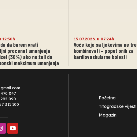
u 12:30h
15.07.2026. u 07:24h
da da barem vrati
Voće koje sa ljekovima ne tr
ljni procenat umanjenja
kombinovati – poput onih za
izel (30%) ako ne želi da
kardiovaskularne bolesti
akonski maksimum umanjenja
@gmail.com
 470 047
Početna
0 282 090
67 311 100
Titogradske vijesti
Magazin