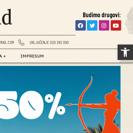
Budimo drugovi:
MAIL.COM
UKLJUČENJE 020 282 090
Op
A +
IMPRESUM