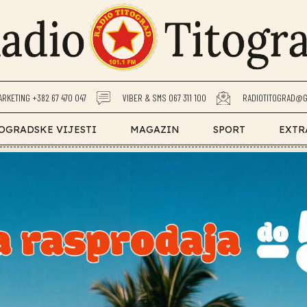
ARKETING +382 67 470 047
VIBER & SMS 067 311 100
RADIOTITOGRAD@G
OGRADSKE VIJESTI
MAGAZIN
SPORT
EXTR