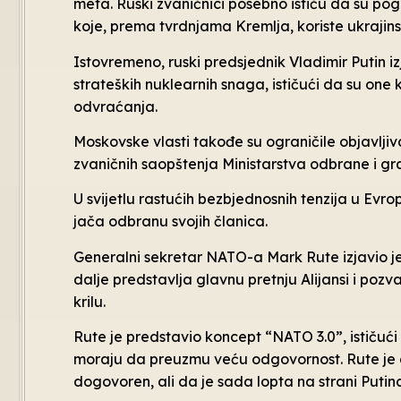
meta. Ruski zvaničnici posebno ističu da su pog
koje, prema tvrdnjama Kremlja, koriste ukrajin
Istovremeno, ruski predsjednik Vladimir Putin iz
strateških nuklearnih snaga, ističući da su one
odvraćanja.
Moskovske vlasti takođe su ograničile objavlji
zvaničnih saopštenja Ministarstva odbrane i g
U svijetlu rastućih bezbjednosnih tenzija u Evro
jača odbranu svojih članica.
Generalni sekretar NATO-a Mark Rute izjavio j
dalje predstavlja glavnu pretnju Alijansi i po
krilu.
Rute je predstavio koncept “NATO 3.0”, ističući
moraju da preuzmu veću odgovornost. Rute je 
dogovoren, ali da je sada lopta na strani Putin