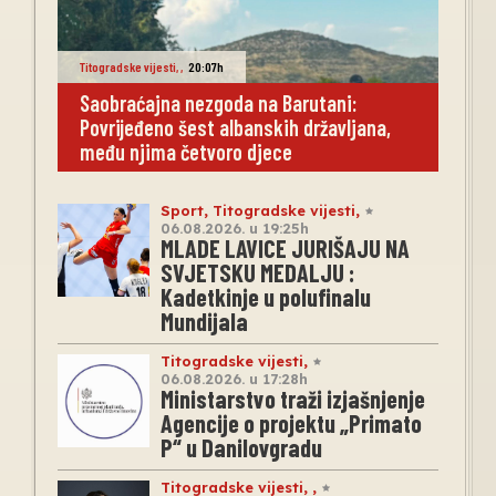
Titogradske vijesti
,
,
20:07h
Saobraćajna nezgoda na Barutani:
Povrijeđeno šest albanskih državljana,
među njima četvoro djece
Sport
,
Titogradske vijesti
,
06.08.2026. u 19:25h
MLADE LAVICE JURIŠAJU NA
SVJETSKU MEDALJU :
Kadetkinje u polufinalu
Mundijala
Titogradske vijesti
,
06.08.2026. u 17:28h
Ministarstvo traži izjašnjenje
Agencije o projektu „Primato
P“ u Danilovgradu
Titogradske vijesti
,
,