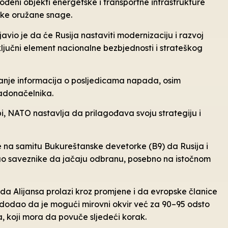
ođeni objekti energetske i transportne infrastrukture
ske oružane snage.
javio je da će Rusija nastaviti modernizaciju i razvoj
 ključni element nacionalne bezbjednosti i strateškog
vanje informacija o posljedicama napada, osim
radonačelnika.
pi, NATO nastavlja da prilagođava svoju strategiju i
e na samitu Bukureštanske devetorke (B9) da Rusija i
zvao saveznike da jačaju odbranu, posebno na istočnom
 da Alijansa prolazi kroz promjene i da evropske članice
dodao da je mogući mirovni okvir već za 90–95 odsto
a, koji mora da povuče sljedeći korak.