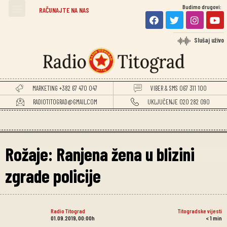
Budimo drugovi:
TITOGRADSKE VIJESTI
RAČUNAJTE NA NAS
Slušaj uživo
MARKETING +382 67 470 047
VIBER & SMS 067 311 100
RADIOTITOGRAD@GMAIL.COM
UKLJUČENJE 020 282 090
Rožaje: Ranjena žena u blizini
zgrade policije
Radio Titograd
Titogradske vijesti
01.09.2019, 00:00h
< 1
min