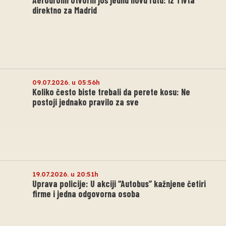
Aerodromi otvorili još jednu novu rutu: Iz Tivta
direktno za Madrid
09.07.2026. u 05:56h
Koliko često biste trebali da perete kosu: Ne
postoji jednako pravilo za sve
19.07.2026. u 20:51h
Uprava policije: U akciji “Autobus” kažnjene četiri
firme i jedna odgovorna osoba