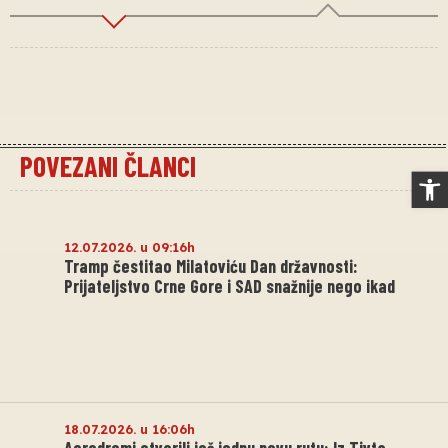
POVEZANI ČLANCI
Op
12.07.2026. u 09:16h
Tramp čestitao Milatoviću Dan državnosti:
Prijateljstvo Crne Gore i SAD snažnije nego ikad
18.07.2026. u 16:06h