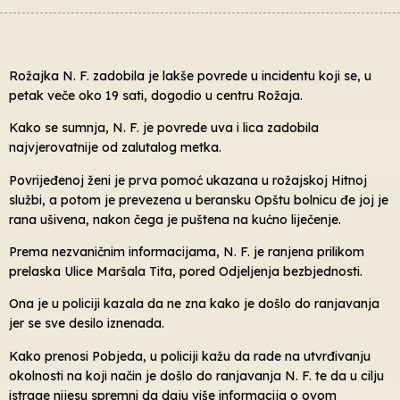
Rožajka N. F. zadobila je lakše povrede u incidentu koji se, u
petak veče oko 19 sati, dogodio u centru Rožaja.
Kako se sumnja, N. F. je povrede uva i lica zadobila
najvjerovatnije od zalutalog metka.
Povrijeđenoj ženi je prva pomoć ukazana u rožajskoj Hitnoj
službi, a potom je prevezena u beransku Opštu bolnicu đe joj je
rana ušivena, nakon čega je puštena na kućno liječenje.
Prema nezvaničnim informacijama, N. F. je ranjena prilikom
prelaska Ulice Maršala Tita, pored Odjeljenja bezbjednosti.
Ona je u policiji kazala da ne zna kako je došlo do ranjavanja
jer se sve desilo iznenada.
Kako prenosi Pobjeda, u policiji kažu da rade na utvrđivanju
okolnosti na koji način je došlo do ranjavanja N. F. te da u cilju
istrage nijesu spremni da daju više informacija o ovom