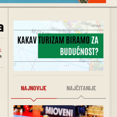
a
i
,
n
NAJNOVIJE
NAJČITANIJE