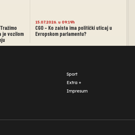
15.07.2026. u 09:19h
: Tražimo
CGO – Ko zaista ima politički uticaj u
a je vozilom
Evropskom parlamentu?
nju
Sport
Extra +
Impresum