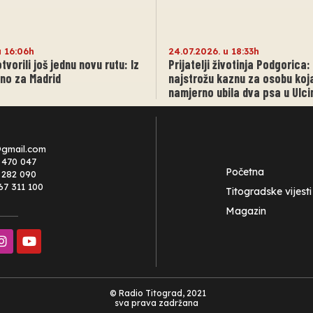
u 16:06h
24.07.2026. u 18:33h
vorili još jednu novu rutu: Iz
Prijatelji životinja Podgorica
tno za Madrid
najstrožu kaznu za osobu koj
namjerno ubila dva psa u Ulci
@gmail.com
 470 047
Početna
0 282 090
67 311 100
Titogradske vijesti
Magazin
© Radio Titograd, 2021
sva prava zadržana