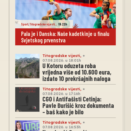
Sport
,
Titogradske vijesti
,
,
19:22h
Pala je i Danska: Naše kadetkinje u finalu
Svjetskog prvenstva
Titogradske vijesti
,
07.08.2026. u 18:01h
U Kotoru oduzeta roba
vrijedna više od 10.600 eura,
izdato 10 prekršajnih naloga
Titogradske vijesti
,
07.08.2026. u 17:16h
CGO i Antifašisti Cetinja:
Pavle Đurišić kroz dokumenta
– baš kako je bilo
Titogradske vijesti
,
07.08.2026. u 16:53h