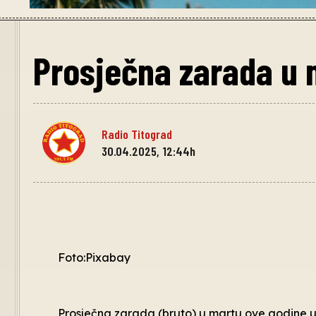
Prosječna zarada u 
Radio Titograd
30.04.2025, 12:44h
Foto:Pixabay
Prosječna zarada (bruto) u martu ove godine u C