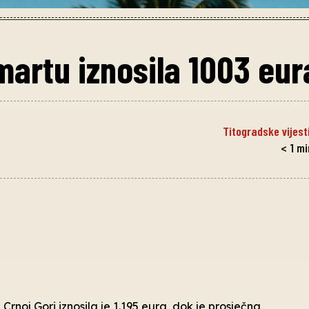
martu iznosila 1003 eur
Titogradske vijest
< 1
mi
rnoj Gori iznosila je 1.195 eura, dok je prosječna