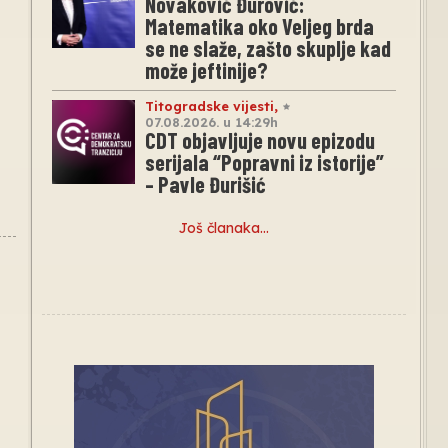
Novaković Đurović:
Matematika oko Veljeg brda
se ne slaže, zašto skuplje kad
može jeftinije?
Titogradske vijesti
,
07.08.2026. u 14:29h
CDT objavljuje novu epizodu
serijala “Popravni iz istorije”
– Pavle Đurišić
Još članaka…