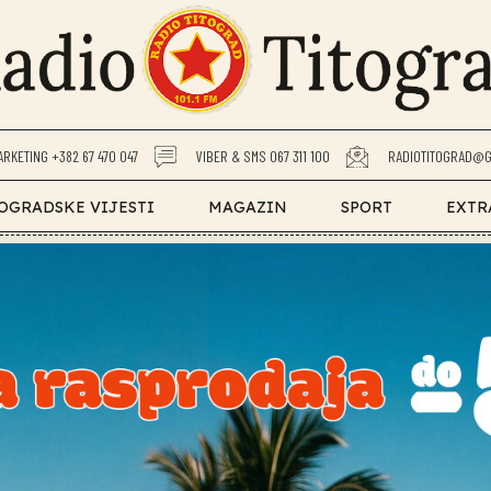
ARKETING +382 67 470 047
VIBER & SMS 067 311 100
RADIOTITOGRAD@G
OGRADSKE VIJESTI
MAGAZIN
SPORT
EXTR