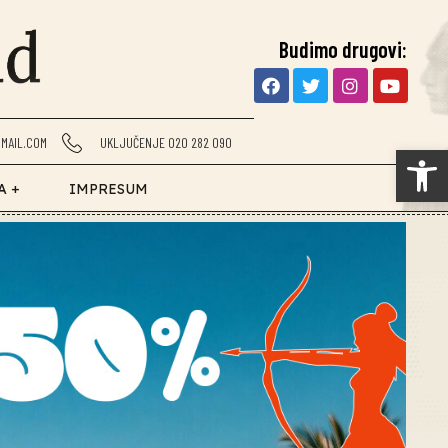
Budimo drugovi:
MAIL.COM
UKLJUČENJE 020 282 090
Op
A +
IMPRESUM