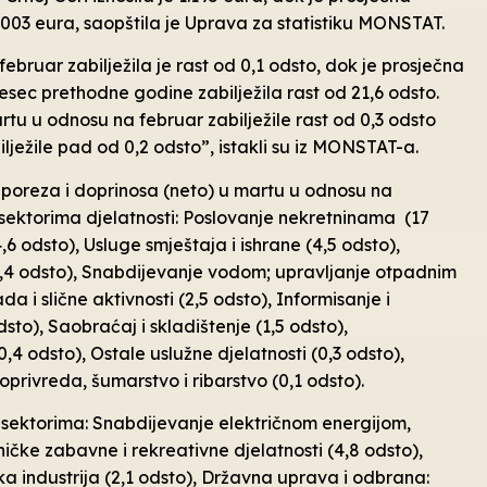
.003 eura, saopštila je Uprava za statistiku MONSTAT.
bruar zabilježila je rast od 0,1 odsto, dok je prosječna
esec prethodne godine zabilježila rast od 21,6 odsto.
tu u odnosu na februar zabilježile rast od 0,3 odsto
ilježile pad od 0,2 odsto”, istakli su iz MONSTAT-a.
 poreza i doprinosa (neto) u martu u odnosu na
m sektorima djelatnosti: Poslovanje nekretninama (17
,6 odsto), Usluge smještaja i ishrane (4,5 odsto),
 (3,4 odsto), Snabdijevanje vodom; upravljanje otpadnim
 i slične aktivnosti (2,5 odsto), Informisanje i
sto), Saobraćaj i skladištenje (1,5 odsto),
,4 odsto), Ostale uslužne djelatnosti (0,3 odsto),
joprivreda, šumarstvo i ribarstvo (0,1 odsto).
 sektorima: Snabdijevanje električnom energijom,
ničke zabavne i rekreativne djelatnosti (4,8 odsto),
a industrija (2,1 odsto), Državna uprava i odbrana: