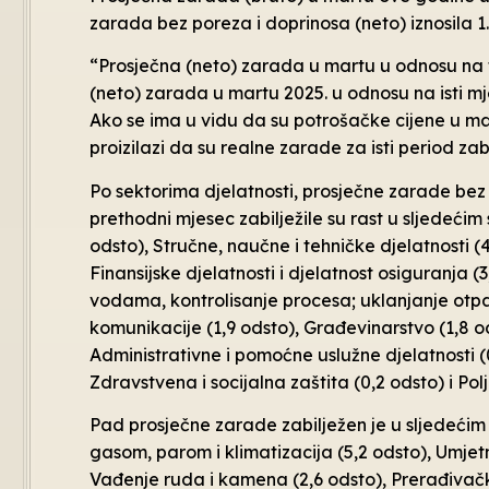
zarada bez poreza i doprinosa (neto) iznosila 1
“Prosječna (neto) zarada u martu u odnosu na fe
(neto) zarada u martu 2025. u odnosu na isti mj
Ako se ima u vidu da su potrošačke cijene u mar
proizilazi da su realne zarade za isti period zab
Po sektorima djelatnosti, prosječne zarade bez
prethodni mjesec zabilježile su rast u sljedeći
odsto), Stručne, naučne i tehničke djelatnosti (4
Finansijske djelatnosti i djelatnost osiguranja
vodama, kontrolisanje procesa; uklanjanje otpada
komunikacije (1,9 odsto), Građevinarstvo (1,8 od
Administrativne i pomoćne uslužne djelatnosti (0
Zdravstvena i socijalna zaštita (0,2 odsto) i Pol
Pad prosječne zarade zabilježen je u sljedećim
gasom, parom i klimatizacija (5,2 odsto), Umjet
Vađenje ruda i kamena (2,6 odsto), Prerađivačk