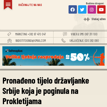
Budimo drugovi:
RAČUNAJTE NA NAS
Slušaj uživo
MARKETING +382 67 470 047
VIBER & SMS 067 311 100
RADIOTITOGRAD@GMAIL.COM
UKLJUČENJE 020 282 090
Pronađeno tijelo državljanke
Srbije koja je poginula na
Prokletijama