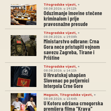
Titogradske vijesti
,
08.08.2026. u 19:12h
Oduzimanje imovine stečene
kriminalom i prije
pravosnažne presude
Titogradske vijesti
,
08.08.2026. u 19:08h
Ministarstvo odbrane: Crna
Gora neće pristupiti vojnom
savezu Zagreba, Tirane i
Prištine
Titogradske vijesti
,
08.08.2026. u 14:11h
U Hrvatskoj uhapšen
Slovenac po potjernici
Interpola Crne Gore
Magazin
,
Titogradske vijesti
,
08.08.2026. u 13:44h
U Kotoru održana crnogorska
premijera filma “Krava“