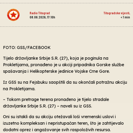
Radio Titograd
Titogradske vijesti
,
08.06.2026, 17:10h
< 1
min
FOTO: GSS/FACEBOOK
Tijelo državljanke Srbije S.R. (27), koja je poginula na
Prokletijama, pronađeno je u akciji pripadnika Gorske službe
spašavanja i Helikopterske jedinice Vojske Crne Gore.
Iz GSS su na Fejsbuku saopštili da su okončali potražnu akciju
na Prokletijama.
– Tokom pretrage terena pronađeno je tijelo stradale
državljanke Srbije S.R. (27) – naveli su iz GSS.
Oni su istakli da su akciju otežavali loši vremenski uslovi i
izuzetno kompleksan i nepristupačan teren, što je zahtijevalo
dodatni oprez i angažovanje svih raspoloživih resursa.