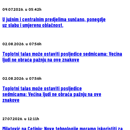
09.07.2026. u 05:42h
U južnim i centralnim predjelima sunčano, ponegdje
uz slabu i umjerenu oblačnost.
02.08.2026. u 07:56h
Toplotni talas može ostaviti posljedice sedmicama: Većina
ljudi ne obraća pažnju na ove znakove
02.08.2026. u 07:56h
Toplotni talas može ostaviti posljedice
sedmicama: Većina ljudi ne obraća pažnju na ove
znakove
27.07.2026. u 12:11h
Milatović na Cetinju: Nove tehnologije moramo iskoristiti za