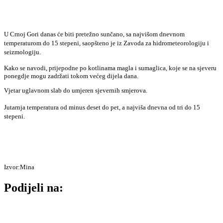
U Crnoj Gori danas će biti pretežno sunčano, sa najvišom dnevnom
temperaturom do 15 stepeni, saopšteno je iz Zavoda za hidrometeorologiju i
seizmologiju.
Kako se navodi, prijepodne po kotlinama magla i sumaglica, koje se na sjeveru
ponegdje mogu zadržati tokom većeg dijela dana.
Vjetar uglavnom slab do umjeren sjevernih smjerova.
Jutarnja temperatura od minus deset do pet, a najviša dnevna od tri do 15
stepeni.
Izvor:Mina
Podijeli na: