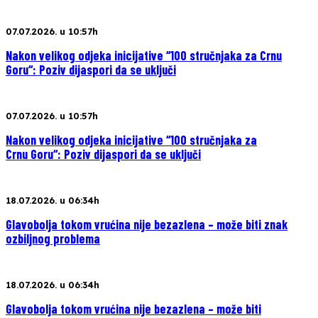
07.07.2026. u 10:57h
Nakon velikog odjeka inicijative “100 stručnjaka za Crnu
Goru“: Poziv dijaspori da se uključi
07.07.2026. u 10:57h
Nakon velikog odjeka inicijative “100 stručnjaka za
Crnu Goru“: Poziv dijaspori da se uključi
18.07.2026. u 06:34h
Glavobolja tokom vrućina nije bezazlena – može biti znak
ozbiljnog problema
18.07.2026. u 06:34h
Glavobolja tokom vrućina nije bezazlena – može biti