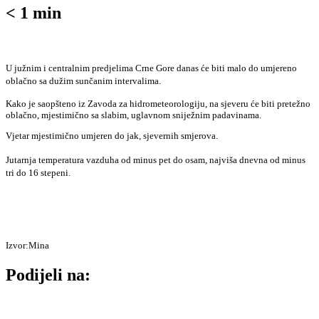
< 1
min
U južnim i centralnim predjelima Crne Gore danas će biti malo do umjereno
oblačno sa dužim sunčanim intervalima.
Kako je saopšteno iz Zavoda za hidrometeorologiju, na sjeveru će biti pretežno
oblačno, mjestimično sa slabim, uglavnom sniježnim padavinama.
Vjetar mjestimično umjeren do jak, sjevernih smjerova.
Jutarnja temperatura vazduha od minus pet do osam, najviša dnevna od minus
tri do 16 stepeni.
Izvor:Mina
Podijeli na: