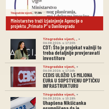
Titogradske vijesti
,
,
17:28h
Ministarstvo traži izjašnjenje Agencije o
projektu „Primato P“ u Danilovgradu
Titogradske vijesti
,
,
06.08.2026. u 17:20h
CDT: Što je projekat važniji to
treba detaljnije provjeravati
investitore
Titogradske vijesti
,
06.08.2026. u 17:16h
CEDIS ULOŽIO 1,5 MILIONA
EURA U SOPSTVENU OPTIČKU
INFRASTRUKTURU
Titogradske vijesti
,
06.08.2026. u 15:28h
Uhapšena Nikšićanka
osumnjičena da je