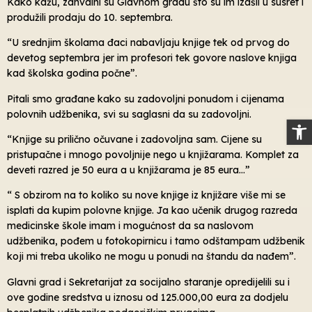
Kako kažu, zahvalni su Glavnom gradu što su im izašli u susret i
produžili prodaju do 10. septembra.
“U srednjim školama đaci nabavljaju knjige tek od prvog do
devetog septembra jer im profesori tek govore naslove knjiga
kad školska godina počne”.
Pitali smo građane kako su zadovoljni ponudom i cijenama
polovnih udžbenika, svi su saglasni da su zadovoljni.
Op
“Knjige su prilično očuvane i zadovoljna sam. Cijene su
pristupačne i mnogo povoljnije nego u knjižarama. Komplet za
deveti razred je 50 eura a u knjižarama je 85 eura…”
“ S obzirom na to koliko su nove knjige iz knjižare više mi se
isplati da kupim polovne knjige. Ja kao učenik drugog razreda
medicinske škole imam i mogućnost da sa naslovom
udžbenika, pođem u fotokopirnicu i tamo odštampam udžbenik
koji mi treba ukoliko ne mogu u ponudi na štandu da nađem”.
Glavni grad i Sekretarijat za socijalno staranje opredijelili su i
ove godine sredstva u iznosu od 125.000,00 eura za dodjelu