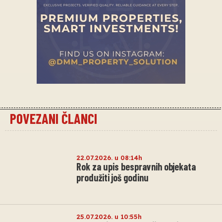
POVEZANI ČLANCI
22.07.2026. u 08:14h
Rok za upis bespravnih objekata
produžiti još godinu
25.07.2026. u 10:55h