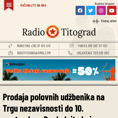
Budimo drugovi:
RAČUNAJTE NA NAS
Slušaj uživo
MARKETING +382 67 470 047
VIBER & SMS 067 311 100
RADIOTITOGRAD@GMAIL.COM
UKLJUČENJE 020 282 090
Prodaja polovnih udžbenika na
Trgu nezavisnosti do 10.