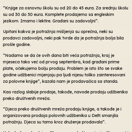
“Knjige za osnovnu školu su od 20 do 45 eura. Za srednju školu
su od 30 do 50 eura. Komplete prodajemo sa engleskim
jezikom. Imamo i lektire. Građani su zadovoljni”.
Upitani kakva je potražnja mišljenja su oprečna, neki su
prodavci zadovoljni, neki pak tvrde da je potražnja bolja bila
prošle godine.
“Nadamo se da će ovih dana biti veća potražnja, kraj je
mjeseca tako već od prvog septembra, kad građani prime
plate, očekujemo bolju prodaju. Problem je isto što se svake
godine udžbenici mijenjaju pa ljudi nijesu toliko zainteresovani
za polovne knjige”, kazala nam je prodavačica sa standa.
Kao razlog slabije prodaje, takođe, navode prodaju udžbenika
preko društvenih mreža.
“Djeca preko društvenih mreža prodaju knjige, a takođe je i
organizovana prodaja polovnih udžbenika u Delti smanjila
potražnju. Djeca su tamo kroz druženje prodavala”.