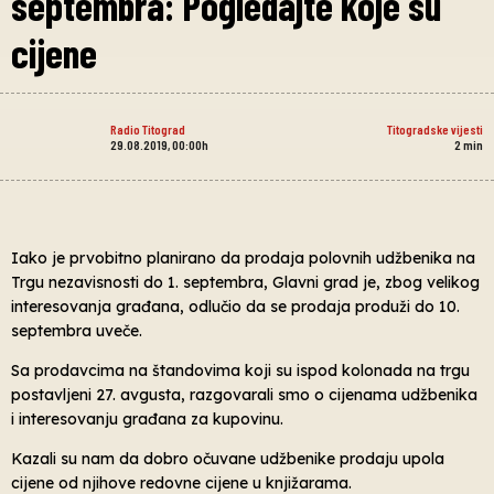
septembra: Pogledajte koje su
cijene
Radio Titograd
Titogradske vijesti
29.08.2019, 00:00h
2
min
Iako je prvobitno planirano da prodaja polovnih udžbenika na
Trgu nezavisnosti do 1. septembra, Glavni grad je, zbog velikog
interesovanja građana, odlučio da se prodaja produži do 10.
septembra uveče.
Sa prodavcima na štandovima koji su ispod kolonada na trgu
postavljeni 27. avgusta, razgovarali smo o cijenama udžbenika
i interesovanju građana za kupovinu.
Kazali su nam da dobro očuvane udžbenike prodaju upola
cijene od njihove redovne cijene u knjižarama.