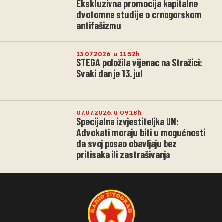
Ekskluzivna promocija kapitalne
dvotomne studije o crnogorskom
antifašizmu
13.07.2026. u 11:52h
STEGA položila vijenac na Stražici:
Svaki dan je 13. jul
07.07.2026. u 09:18h
Specijalna izvjestiteljka UN:
Advokati moraju biti u mogućnosti
da svoj posao obavljaju bez
pritisaka ili zastrašivanja