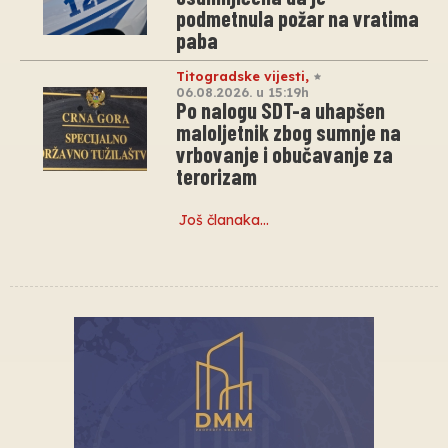
podmetnula požar na vratima
paba
Titogradske vijesti
,
06.08.2026. u 15:19h
Po nalogu SDT-a uhapšen
maloljetnik zbog sumnje na
vrbovanje i obučavanje za
terorizam
Još članaka…