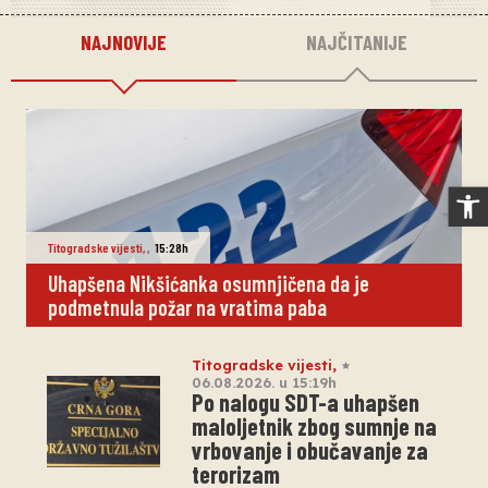
NAJNOVIJE
NAJČITANIJE
Op
Titogradske vijesti
,
,
15:28h
Uhapšena Nikšićanka osumnjičena da je
podmetnula požar na vratima paba
Titogradske vijesti
,
06.08.2026. u 15:19h
Po nalogu SDT-a uhapšen
maloljetnik zbog sumnje na
vrbovanje i obučavanje za
terorizam