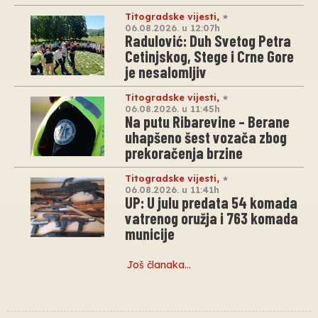
Titogradske vijesti
,
06.08.2026. u 12:07h
Radulović: Duh Svetog Petra
Cetinjskog, Stege i Crne Gore
je nesalomljiv
Titogradske vijesti
,
06.08.2026. u 11:45h
Na putu Ribarevine – Berane
uhapšeno šest vozača zbog
prekoračenja brzine
Titogradske vijesti
,
06.08.2026. u 11:41h
UP: U julu predata 54 komada
vatrenog oružja i 763 komada
municije
Još članaka…