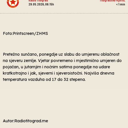
29.05.2026, 06:15h
< 1
min
Foto:Printscreen/ZHMS
Pretežno sunčano, ponegdje uz slabu do umjerenu oblačnost
na sjeveru zemlje. Vjetar povremeno i mjestimično umjeren do
pojačan, u jutarnjim i noćnim satima ponegdje na udare
kratkotrajno i jak, sjeverni i sjeveroistočni. Najviša dnevna
temperatura vazduha od 17 do 32 stepena.
Autor:Radiotitograd.me