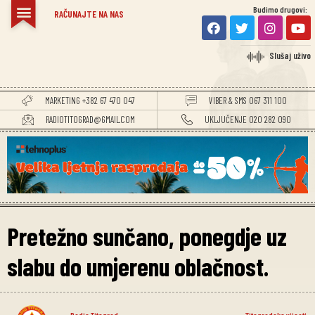
Budimo drugovi:
RAČUNAJTE NA NAS
Slušaj uživo
MARKETING +382 67 470 047
VIBER & SMS 067 311 100
RADIOTITOGRAD@GMAIL.COM
UKLJUČENJE 020 282 090
Pretežno sunčano, ponegdje uz
slabu do umjerenu oblačnost.
Radio Titograd
Titogradske vijesti
,