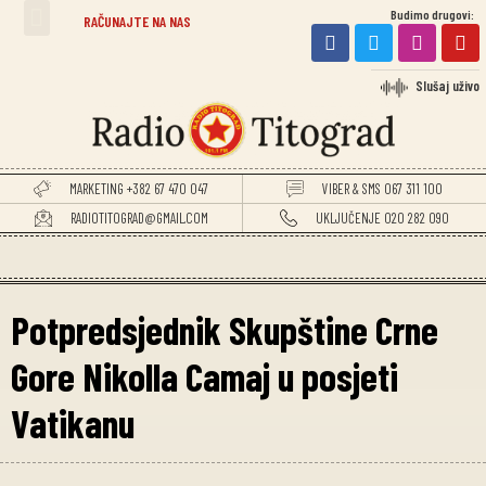
Budimo drugovi:
TITOGRADSKE VIJESTI
RAČUNAJTE NA NAS
Slušaj uživo
MARKETING +382 67 470 047
VIBER & SMS 067 311 100
RADIOTITOGRAD@GMAIL.COM
UKLJUČENJE 020 282 090
Potpredsjednik Skupštine Crne
Gore Nikolla Camaj u posjeti
Vatikanu