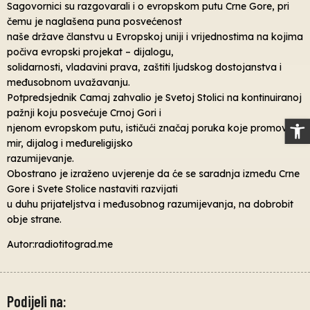
Sagovornici su razgovarali i o evropskom putu Crne Gore, pri
čemu je naglašena puna posvećenost
naše države članstvu u Evropskoj uniji i vrijednostima na kojima
počiva evropski projekat – dijalogu,
solidarnosti, vladavini prava, zaštiti ljudskog dostojanstva i
međusobnom uvažavanju.
Potpredsjednik Camaj zahvalio je Svetoj Stolici na kontinuiranoj
pažnji koju posvećuje Crnoj Gori i
Op
njenom evropskom putu, ističući značaj poruka koje promovišu
mir, dijalog i međureligijsko
razumijevanje.
Obostrano je izraženo uvjerenje da će se saradnja između Crne
Gore i Svete Stolice nastaviti razvijati
u duhu prijateljstva i međusobnog razumijevanja, na dobrobit
obje strane.
Autor:radiotitograd.me
Podijeli na: