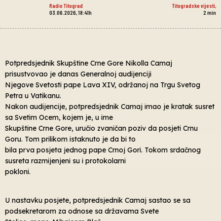
Radio Titograd
Titogradske vijesti
,
03.06.2026, 18:41h
2
min
Potpredsjednik Skupštine Crne Gore Nikolla Camaj
prisustvovao je danas Generalnoj audijenciji
Njegove Svetosti pape Lava XIV, održanoj na Trgu Svetog
Petra u Vatikanu.
Nakon audijencije, potpredsjednik Camaj imao je kratak susret
sa Svetim Ocem, kojem je, u ime
Skupštine Crne Gore, uručio zvaničan poziv da posjeti Crnu
Goru. Tom prilikom istaknuto je da bi to
bila prva posjeta jednog pape Crnoj Gori. Tokom srdačnog
susreta razmijenjeni su i protokolarni
pokloni.
U nastavku posjete, potpredsjednik Camaj sastao se sa
podsekretarom za odnose sa državama Svete