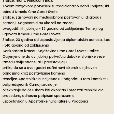
Stolice, mons. Mihaicom Blaž.
Tokom razgovora potvrđeni su tradicionalno dobri i prijateljski
odnosi između Crne Gore i Svete
Stolice, zasnovani na međusobnom poštovanju, dijalogu i
saradnji. Sagovornici su ukazali na značaj
ovogodišnjih jubileja – 15 godina od zaključenja Temeljnog
ugovora između Crne Gore i Svete
Stolice, 20 godina od uspostavljanja diplomatskih odnosa, kao
i 140 godina od zaključenja
Konkordata između Knjaževine Crne Gore i Svete Stolice.
Ocijenjeno je da ovi jubileji potvrđuju duboke istorijske veze
između dvije strane, ali i predstavljaju
priliku da se u ovoj godini načini novi iskorak u njihovim
odnosima kroz postavljanje kamena
temeljca Apostolske nuncijature u Podgorici. U tom kontekstu,
potpredsjednik Camaj izrazio je
očekivanje da će uskoro biti okončan i preostali tehnički dio
procedure, odnosno potpisan sporazum o
uspostavljanju Apostolske nuncijature u Podgorici.