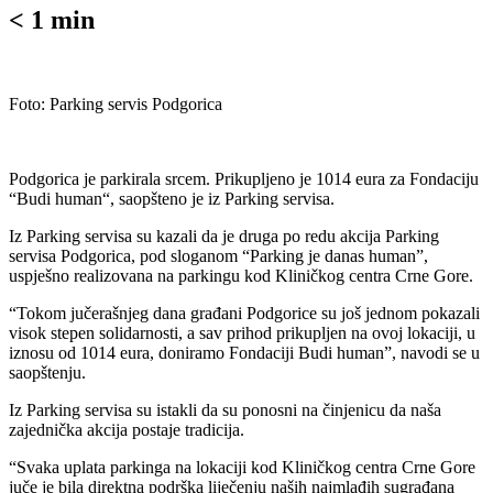
< 1
min
Foto: Parking servis Podgorica
Podgorica je parkirala srcem. Prikupljeno je 1014 eura za Fondaciju
“Budi human“, saopšteno je iz Parking servisa.
Iz Parking servisa su kazali da je druga po redu akcija Parking
servisa Podgorica, pod sloganom “Parking je danas human”,
uspješno realizovana na parkingu kod Kliničkog centra Crne Gore.
“Tokom jučerašnjeg dana građani Podgorice su još jednom pokazali
visok stepen solidarnosti, a sav prihod prikupljen na ovoj lokaciji, u
iznosu od 1014 eura, doniramo Fondaciji Budi human”, navodi se u
saopštenju.
Iz Parking servisa su istakli da su ​ponosni na činjenicu da naša
zajednička akcija postaje tradicija.
“Svaka uplata parkinga na lokaciji kod Kliničkog centra Crne Gore
juče je bila direktna podrška liječenju naših najmlađih sugrađana