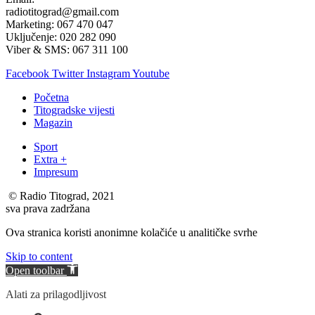
radiotitograd@gmail.com
Marketing: 067 470 047
Uključenje: 020 282 090
Viber & SMS: 067 311 100
Facebook
Twitter
Instagram
Youtube
Početna
Titogradske vijesti
Magazin
Sport
Extra +
Impresum
© Radio Titograd, 2021
sva prava zadržana
Ova stranica koristi anonimne kolačiće u analitičke svrhe
Skip to content
Open toolbar
Alati za prilagodljivost