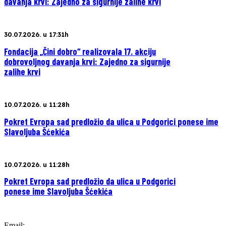
davanja krvi: Zajedno za sigurnije zalihe krvi
30.07.2026. u 17:31h
Fondacija „Čini dobro“ realizovala 17. akciju
dobrovoljnog davanja krvi: Zajedno za sigurnije
zalihe krvi
10.07.2026. u 11:28h
Pokret Evropa sad predložio da ulica u Podgorici ponese ime
Slavoljuba Šćekića
10.07.2026. u 11:28h
Pokret Evropa sad predložio da ulica u Podgorici
ponese ime Slavoljuba Šćekića
Email: