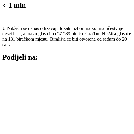
< 1
min
U Nikšiću se danas održavaju lokalni izbori na kojima učestvuje
deset lista, a pravo glasa ima 57.589 birača. Građani Nikšića glasaće
na 131 biračkom mjestu. Birališta će biti otvorena od sedam do 20
sati.
Podijeli na: