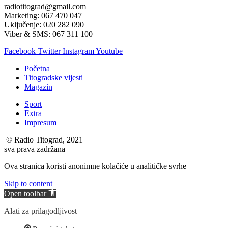
radiotitograd@gmail.com
Marketing: 067 470 047
Uključenje: 020 282 090
Viber & SMS: 067 311 100
Facebook
Twitter
Instagram
Youtube
Početna
Titogradske vijesti
Magazin
Sport
Extra +
Impresum
© Radio Titograd, 2021
sva prava zadržana
Ova stranica koristi anonimne kolačiće u analitičke svrhe
Skip to content
Open toolbar
Alati za prilagodljivost