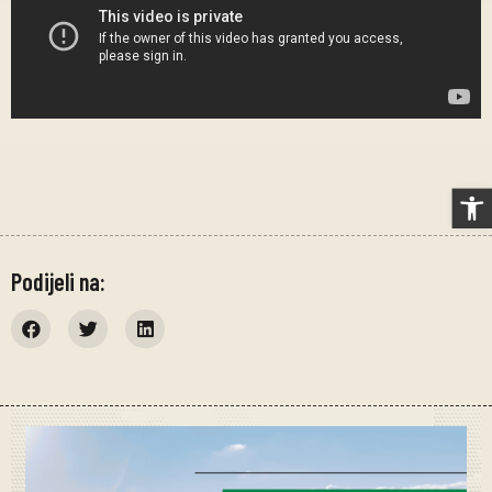
Op
Podijeli na: