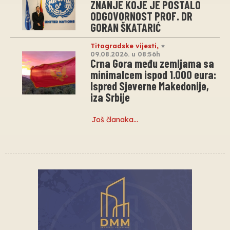
ZNANJE KOJE JE POSTALO
ODGOVORNOST PROF. DR
GORAN ŠKATARIĆ
Titogradske vijesti
,
09.08.2026. u 08:56h
Crna Gora među zemljama sa
minimalcem ispod 1.000 eura:
Ispred Sjeverne Makedonije,
iza Srbije
Još članaka…