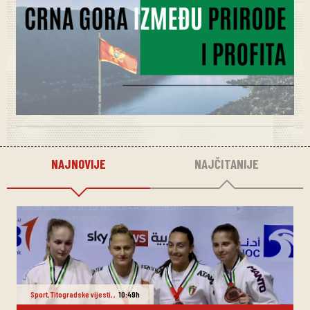
NAJNOVIJE
NAJČITANIJE
Sport
,
Titogradske vijesti
,
,
10:49h