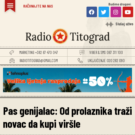
Budimo drugovi:
RAČUNAJTE NA NAS
Slušaj uživo
MARKETING +382 67 470 047
VIBER & SMS 067 311 100
RADIOTITOGRAD@GMAIL.COM
UKLJUČENJE 020 282 090
Pas genijalac: Od prolaznika traži
novac da kupi viršle