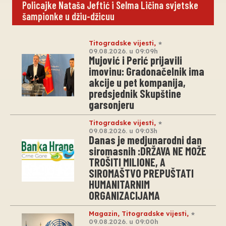
Policajke Nataša Jeftić i Selma Ličina svjetske
šampionke u džiu-džicuu
Titogradske vijesti
,
09.08.2026. u 09:09h
Mujović i Perić prijavili
imovinu: Gradonačelnik ima
akcije u pet kompanija,
predsjednik Skupštine
garsonjeru
Titogradske vijesti
,
09.08.2026. u 09:03h
Danas je medjunarodni dan
siromasnih :DRŽAVA NE MOŽE
TROŠITI MILIONE, A
SIROMAŠTVO PREPUŠTATI
HUMANITARNIM
ORGANIZACIJAMA
Magazin
,
Titogradske vijesti
,
09.08.2026. u 09:00h