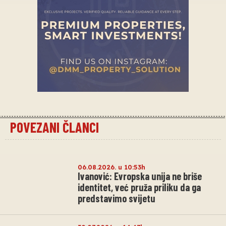
POVEZANI ČLANCI
06.08.2026. u 10:53h
Ivanović: Evropska unija ne briše
identitet, već pruža priliku da ga
predstavimo svijetu