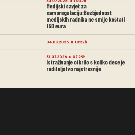
30.07.2026. u 14:47h
Medijski savjet za
samoregulaciju:Bezbjednost
medijskih radnika ne smije koštati
150 eura
04.08.2026. u 18:22h
31.07.2026. u 07:29h
Istraživanje otkrilo s koliko dece je
roditeljstvo najstresnije