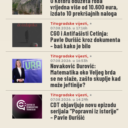
U Kotoru oduzeta roba
vrijedna više od 10.600 eura,
izdato 10 prekršajnih naloga
Titogradske vijesti
,
07.08.2026. u 17:16h
CGO i Antifašisti Cetinja:
Pavle Đurišić kroz dokumenta
– baš kako je bilo
Titogradske vijesti
,
07.08.2026. u 16:53h
Novaković Đurović:
Matematika oko Veljeg brda
se ne slaže, zašto skuplje kad
može jeftinije?
Titogradske vijesti
,
07.08.2026. u 14:29h
CDT objavljuje novu epizodu
serijala “Popravni iz istorije”
– Pavle Đurišić