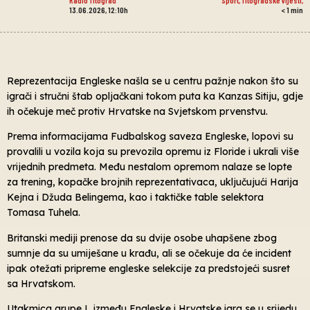
13.06.2026, 12:10h
< 1
min
Reprezentacija Engleske našla se u centru pažnje nakon što su
igrači i stručni štab opljačkani tokom puta ka Kanzas Sitiju, gdje
ih očekuje meč protiv Hrvatske na Svjetskom prvenstvu.
Prema informacijama Fudbalskog saveza Engleske, lopovi su
provalili u vozila koja su prevozila opremu iz Floride i ukrali više
vrijednih predmeta. Među nestalom opremom nalaze se lopte
za trening, kopačke brojnih reprezentativaca, uključujući Harija
Kejna i Džuda Belingema, kao i taktičke table selektora
Tomasa Tuhela.
Britanski mediji prenose da su dvije osobe uhapšene zbog
sumnje da su umiješane u krađu, ali se očekuje da će incident
ipak otežati pripreme engleske selekcije za predstojeći susret
sa Hrvatskom.
Utakmica grupe L između Engleske i Hrvatske igra se u srijedu