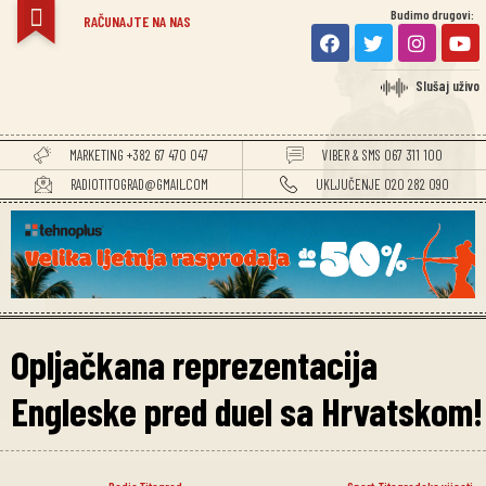
Budimo drugovi:
RAČUNAJTE NA NAS
Slušaj uživo
MARKETING +382 67 470 047
VIBER & SMS 067 311 100
RADIOTITOGRAD@GMAIL.COM
UKLJUČENJE 020 282 090
Opljačkana reprezentacija
Engleske pred duel sa Hrvatskom!
Radio Titograd
Sport
,
Titogradske vijesti
,