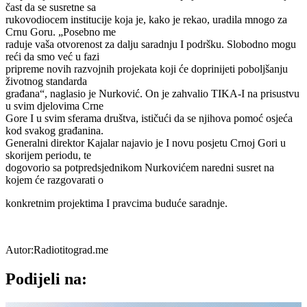
čast da se susretne sa
rukovodiocem institucije koja je, kako je rekao, uradila mnogo za
Crnu Goru. „Posebno me
raduje vaša otvorenost za dalju saradnju I podršku. Slobodno mogu
reći da smo već u fazi
pripreme novih razvojnih projekata koji će doprinijeti poboljšanju
životnog standarda
građana“, naglasio je Nurković. On je zahvalio TIKA-I na prisustvu
u svim djelovima Crne
Gore I u svim sferama društva, ističući da se njihova pomoć osjeća
kod svakog građanina.
Generalni direktor Kajalar najavio je I novu posjetu Crnoj Gori u
skorijem periodu, te
dogovorio sa potpredsjednikom Nurkovićem naredni susret na
kojem će razgovarati o
konkretnim projektima I pravcima buduće saradnje.
Autor:Radiotitograd.me
Podijeli na: