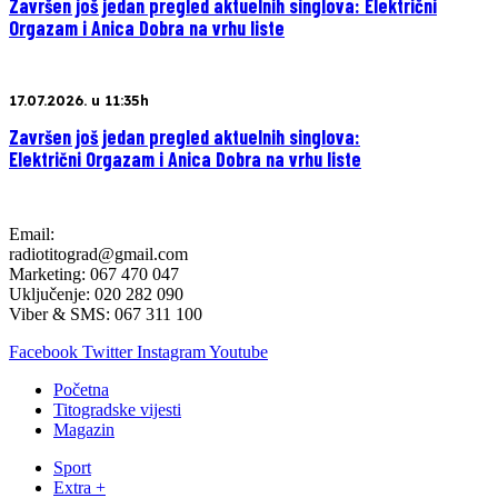
Završen još jedan pregled aktuelnih singlova: Električni
Orgazam i Anica Dobra na vrhu liste
17.07.2026. u 11:35h
Završen još jedan pregled aktuelnih singlova:
Električni Orgazam i Anica Dobra na vrhu liste
Email:
radiotitograd@gmail.com
Marketing: 067 470 047
Uključenje: 020 282 090
Viber & SMS: 067 311 100
Facebook
Twitter
Instagram
Youtube
Početna
Titogradske vijesti
Magazin
Sport
Extra +