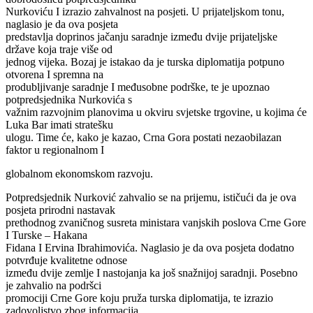
Nurkoviću I izrazio zahvalnost na posjeti. U prijateljskom tonu,
naglasio je da ova posjeta
predstavlja doprinos jačanju saradnje između dvije prijateljske
države koja traje više od
jednog vijeka. Bozaj je istakao da je turska diplomatija potpuno
otvorena I spremna na
produbljivanje saradnje I međusobne podrške, te je upoznao
potpredsjednika Nurkovića s
važnim razvojnim planovima u okviru svjetske trgovine, u kojima će
Luka Bar imati stratešku
ulogu. Time će, kako je kazao, Crna Gora postati nezaobilazan
faktor u regionalnom I
globalnom ekonomskom razvoju.
Potpredsjednik Nurković zahvalio se na prijemu, ističući da je ova
posjeta prirodni nastavak
prethodnog zvaničnog susreta ministara vanjskih poslova Crne Gore
I Turske – Hakana
Fidana I Ervina Ibrahimovića. Naglasio je da ova posjeta dodatno
potvrđuje kvalitetne odnose
između dvije zemlje I nastojanja ka još snažnijoj saradnji. Posebno
je zahvalio na podršci
promociji Crne Gore koju pruža turska diplomatija, te izrazio
zadovoljstvo zbog informacija