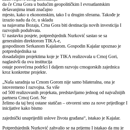
da će Crna Gora u budućim geopolitičkim I evroatlantskim
dešavanjima imati značajno
mjesto, kako u ekonomskim, tako I u drugim sferama. Takođe je
izrazio nadu da će, u skladu
sa najavama Bozaja, Crna Gora biti destinacija novih investicija I
razvojnih poduhvata.
U nastavku posjete, potpredsjednik Nurković sastao se sa
generalnim direktorom TIKA-e,
gospodinom Serkanom Kajalarom. Gospodin Kajalar upoznao je
potpredsjednika sa
dosadašnjim projektima koje je TIKA realizovala u Crnoj Gori,
naglasivši da ova institucija
ostaje posvećena podršci I daljem razvoju crnogorskih zajednica
kroz konkretne projekte.
„Naša saradnja sa Crnom Gorom nije samo bilateralna, ona je
istovremeno I razvojna. Sa više
od 500 realizovanih projekata, predstavljamo jednog od najvažnijih
partnera Crnoj Gori. Ne
želimo da taj broj ostane statičan – otvoreni smo za nove prijedloge I
inicijative kako bismo
zajednički unaprijedili uslove života građana“, istakao je Kajalar.
Potpredsjednik Nurković zahvalio se na prijemu I istakao da mu je