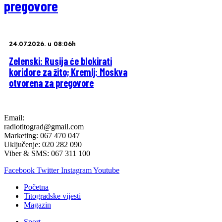
pregovore
24.07.2026. u 08:06h
Zelenski: Rusija će blokirati
koridore za žito; Kremlj: Moskva
otvorena za pregovore
Email:
radiotitograd@gmail.com
Marketing: 067 470 047
Uključenje: 020 282 090
Viber & SMS: 067 311 100
Facebook
Twitter
Instagram
Youtube
Početna
Titogradske vijesti
Magazin
Sport