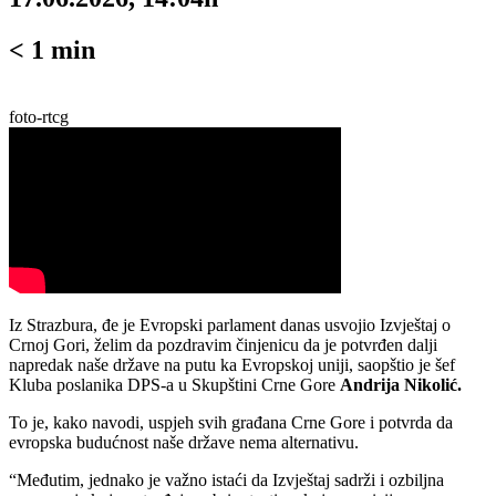
< 1
min
foto-rtcg
Iz Strazbura, đe je Evropski parlament danas usvojio Izvještaj o
Crnoj Gori, želim da pozdravim činjenicu da je potvrđen dalji
napredak naše države na putu ka Evropskoj uniji, saopštio je šef
Kluba poslanika DPS-a u Skupštini Crne Gore
Andrija Nikolić.
To je, kako navodi, uspjeh svih građana Crne Gore i potvrda da
evropska budućnost naše države nema alternativu.
“Međutim, jednako je važno istaći da Izvještaj sadrži i ozbiljna