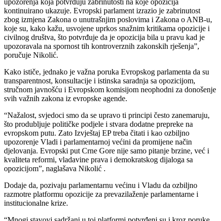
upozorenja koja potvrđuju zabrinutosti na koje opozicija
kontinuirano ukazuje. Evropski parlament izrazio je zabrinutost
zbog izmjena Zakona o unutrašnjim poslovima i Zakona o ANB-u,
koje su, kako kažu, usvojene uprkos snažnim kritikama opozicije i
civilnog društva, što potvrđuje da je opozicija bila u pravu kad je
upozoravala na spornost tih kontroverznih zakonskih rješenja”,
poručuje Nikolić.
Kako ističe, jednako je važna poruka Evropskog parlamenta da su
transparentnost, konsultacije i istinska saradnja sa opozicijom,
stručnom javnošću i Evropskom komisijom neophodni za donošenje
svih važnih zakona iz evropske agende.
“Nažalost, svjedoci smo da se upravo ti principi često zanemaruju,
što produbljuje političke podjele i stvara dodatne prepreke na
evropskom putu. Zato Izvještaj EP treba čitati i kao ozbiljno
upozorenje Vladi i parlamentarnoj većini da promijene način
djelovanja. Evropski put Crne Gore nije samo pitanje brzine, već i
kvaliteta reformi, vladavine prava i demokratskog dijaloga sa
opozicijom”, naglašava Nikolić .
Dodaje da, pozivaju parlamentarnu većinu i Vladu da ozbiljno
razmotre platformu opozicije za prevazilaženje parlamentarne i
institucionalne krize.
“Mnogi stavovi sadržani u toj platformi potvrđeni su i kroz poruke