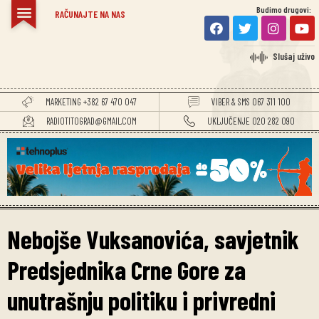
Budimo drugovi:
RAČUNAJTE NA NAS
Slušaj uživo
MARKETING +382 67 470 047
VIBER & SMS 067 311 100
RADIOTITOGRAD@GMAIL.COM
UKLJUČENJE 020 282 090
Nebojše Vuksanovića, savjetnik
Predsjednika Crne Gore za
unutrašnju politiku i privredni