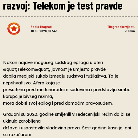
razvoj: Telekom je test pravde
Radio Titograd
Titogradske vijesti
,
18.05.2026, 16:54h
< 1
min
Nakon najave mogućeg sudskog epiloga u aferi
&quot;Telekom&quot;, javnost je umjesto pravde
dobila medijski sukob izmedju sudstva i tužilaštva. To je
neprihvatljivo. Afera koja je
presuđena pred međunarodnim sudovima i predstavlja simbol
korupcije bivšeg režima,
mora dobiti svoj epilog i pred domaćim pravosuđem.
Građani su 2020. godine smijenili višedecenijski režim da bi se
ukinula zarobljena
država i uspostavila vladavina prava. Šest godina kasnije, oni
su razočarani