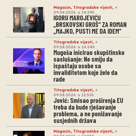
Magazin
,
Titogradske vijesti
,
09.08.2026. u 14:29h
IGORU MAROJEVIĆU
„BRSKOVSKI GROŠ“ ZA ROMAN
„MAJKO, PUSTI ME DA IDEM“
Titogradske vijesti
,
09.08.2026. u 14:24h
Mugoša inicirao skupštinsko
saslušanje: Ne smiju da
ispaštaju osobe sa
invaliditetom koje žele da
rade
Titogradske vijesti
,
09.08.2026. u 12:51h
Jović: Smisao proširenja EU
treba da bude rješavanje
problema, a ne ponižavanje
susjednih država
Magazin
,
Titogradske vijesti
,
09.08.2026. u 12:05h