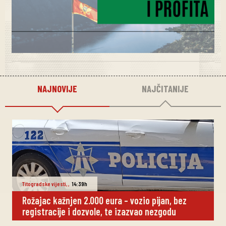
NAJNOVIJE
NAJČITANIJE
Titogradske vijesti
,
,
14:39h
Rožajac kažnjen 2.000 eura – vozio pijan, bez
registracije i dozvole, te izazvao nezgodu