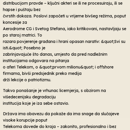
distribucijom pravde – ključni akteri se ili ne procesuiraju, ili se
hapse i puštaju bez
čvrstih dokaza. Poslovi započeti u vrijeme bivšeg režima, poput
koncesije za
Aerodrome CG i Svetog Stefana, iako kritikovani, nastavljaju se
po staroj matrici. To
razara povjerenje građana i hrani opasan narativ: &quot;Svi su
isti.&quot; Posebno je
zabrinjavajuće što danas, umjesto da pred nadležnim
institucijama odgovara na pitanja
o aferi Telekom, o &quot;prvom milionu&quot; i offshore
firmama, bivši predsjednik preko medija
drži lekcije o patriotizmu.
Takvo ponašanje je vrhunac licemjerja, s obzirom na
višedecenijsku degradaciju
institucija koje je iza sebe ostavio.
Država ima obavezu da pokaže da ima snage da slučajeve
visoke korupcije poput
Telekoma dovede do kraja – zakonito, profesionalno i bez