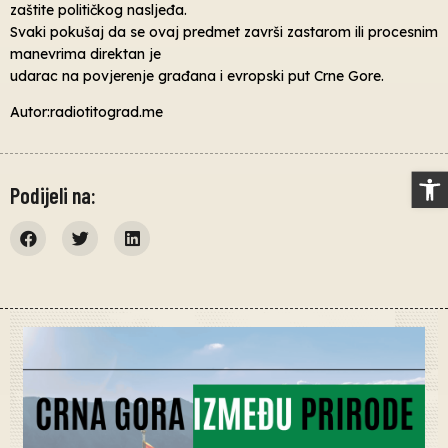
zaštite političkog nasljeđa.
Svaki pokušaj da se ovaj predmet završi zastarom ili procesnim
manevrima direktan je
udarac na povjerenje građana i evropski put Crne Gore.
Autor:radiotitograd.me
Op
Podijeli na: