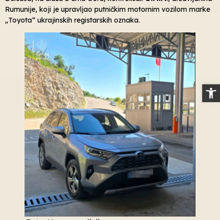
Rumunije, koji je upravljao putničkim motornim vozilom marke
„Toyota“ ukrajinskih registarskih oznaka.
Op