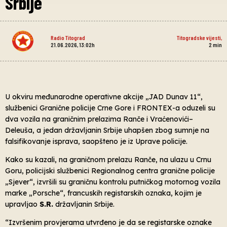
Srbije
Radio Titograd
Titogradske vijesti
,
21.06.2026, 13:02h
2
min
U okviru međunarodne operativne akcije „JAD Dunav 11“,
službenici Granične policije Crne Gore i FRONTEX-a oduzeli su
dva vozila na graničnim prelazima Ranče i Vraćenovići–
Deleuša, a jedan državljanin Srbije uhapšen zbog sumnje na
falsifikovanje isprava, saopšteno je iz Uprave policije.
Kako su kazali, na graničnom prelazu Ranče, na ulazu u Crnu
Goru, policijski službenici Regionalnog centra granične policije
„Sjever“, izvršili su graničnu kontrolu putničkog motornog vozila
marke „Porsche“, francuskih registarskih oznaka, kojim je
upravljao
S.R.
državljanin Srbije.
“Izvršenim provjerama utvrđeno je da se registarske oznake