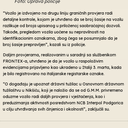
Foto: Uprava policije
“Vozilo je izdvojeno na drugu liniju graničnih provjera radi
detaljne kontrole, kojom je utvrđeno da se broj šasije na vozilu
razlikuje od broja upisanog u priloženoj saobraćajnoj dozvoli.
Takođe, pregledom vozila uočene su nepravilnosti na
identifikacionim oznakama, zbog čega se posumnjalo da je
broj šasije prepravljen”, kazali su iz policije.
Daljim provjerama, realizovanim u saradnji sa službenikom
FRONTEX-a, utvrđeno je da je vozilo u raspoloživim
evidencijama prijavljeno kao ukradeno u Italiji 3. marta, kada
je bilo registrovano na italijanske registarske oznake.
“O događaju je upoznat državni tužilac u Osnovnom državnom
tužilaštvu u Nikšiću, koji je naložio da se od G.M.M. privremeno
oduzme vozilo radi daljih provjera i vještačenja, kao i
preduzimanja aktivnosti posredstvom NCB Interpol Podgorica
u cilju utvrđivanja svih činjenica i okolnosti”, zaključili su.