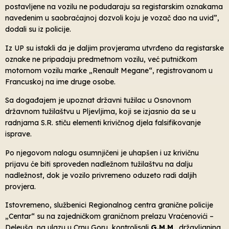
postavljene na vozilu ne podudaraju sa registarskim oznakama
navedenim u saobraćajnoj dozvoli koju je vozač dao na uvid”,
dodali su iz policije.
Iz UP su istakli da je daljim provjerama utvrđeno da registarske
oznake ne pripadaju predmetnom vozilu, već putničkom
motornom vozilu marke „Renault Megane“, registrovanom u
Francuskoj na ime druge osobe.
Sa događajem je upoznat državni tužilac u Osnovnom
državnom tužilaštvu u Pljevljima, koji se izjasnio da se u
radnjama S.R. stiču elementi krivičnog djela falsifikovanje
isprave.
Po njegovom nalogu osumnjičeni je uhapšen i uz krivičnu
prijavu će biti sproveden nadležnom tužilaštvu na dalju
nadležnost, dok je vozilo privremeno oduzeto radi daljih
provjera.
Istovremeno, službenici Regionalnog centra granične policije
„Centar“ su na zajedničkom graničnom prelazu Vraćenovići –
Deleuša, na ulazu u Crnu Goru, kontrolisali
G.M.M
., državljanina