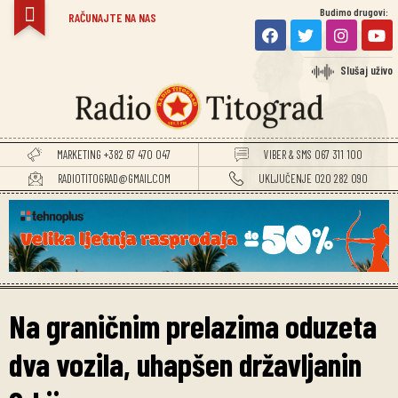
Budimo drugovi:
TITOGRADSKE VIJESTI
RAČUNAJTE NA NAS
Slušaj uživo
MARKETING +382 67 470 047
VIBER & SMS 067 311 100
RADIOTITOGRAD@GMAIL.COM
UKLJUČENJE 020 282 090
Na graničnim prelazima oduzeta
dva vozila, uhapšen državljanin