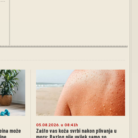
05.08.2026. u 08:41h
eina može
Zašto vas koža svrbi nakon plivanja u
ine
moru: Razlog nije uvijek samo so