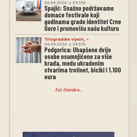
06.08.2026. u 09:15h
Spajić: Snažno podržavamo
domaće festivale koji
godinama grade identitet Crne
Gore i promovišu našu kulturu
Titogradske vijesti
,
06.08.2026. u 08:57h
Podgorica: Uhapšene dvije
osobe osumnjičene za više
krađa, među ukradenim
stvarima trotinet, bicikl i 1.100
eura
Još članaka…