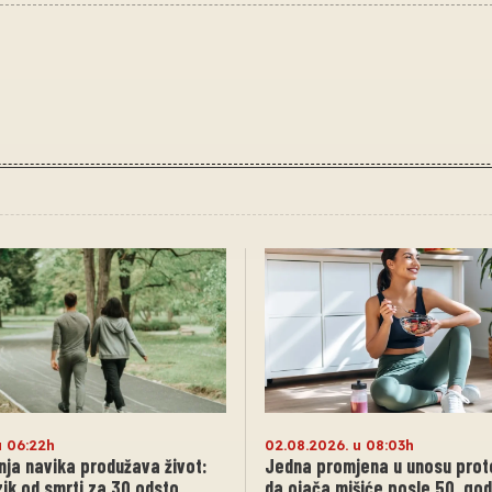
u 06:22h
02.08.2026. u 08:03h
nja navika produžava život:
Jedna promjena u unosu prot
zik od smrti za 30 odsto
da ojača mišiće posle 50. god