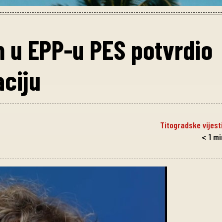
 u EPP-u PES potvrdio
aciju
Titogradske vijest
< 1
mi