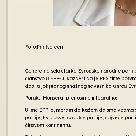
Foto:Printscreen
Generalna sekretarka Evropske narodne partije
članstvo u EPP-u, kazavši da je PES time potvrd
dobila još jednog snažnog saveznika u srcu Evr
Poruku Monserat prenosimo integralno:
U ime EPP-a, moram da kažem da smo veoma sre
partije, Evropske narodne partije, najveće partij
čitavom kontinentu.