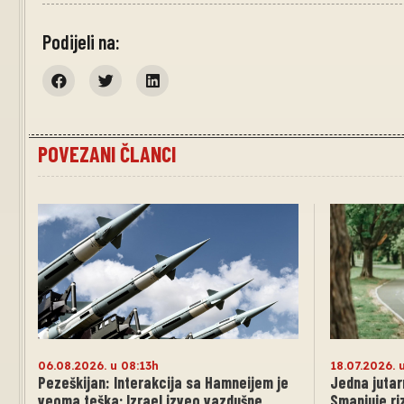
Podijeli na:
POVEZANI ČLANCI
06.08.2026. u 08:13h
18.07.2026. 
Pezeškijan: Interakcija sa Hamneijem je
Jedna jutar
veoma teška; Izrael izveo vazdušne
Smanjuje ri