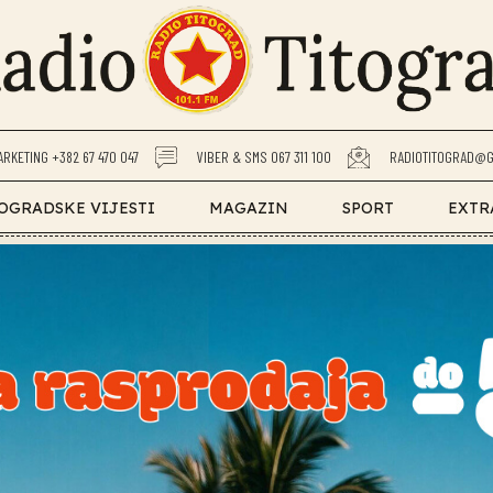
ARKETING +382 67 470 047
VIBER & SMS 067 311 100
RADIOTITOGRAD@G
OGRADSKE VIJESTI
MAGAZIN
SPORT
EXTR