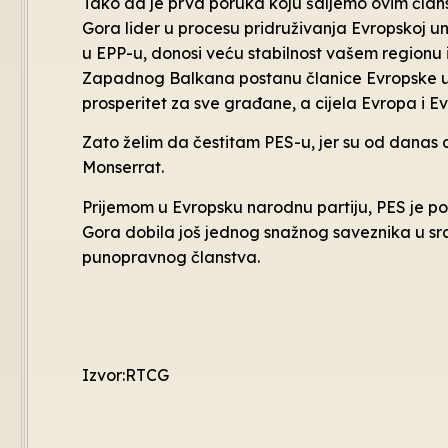
Tako da je prva poruka koju šaljemo ovim članst
Gora lider u procesu pridruživanja Evropskoj uni
u EPP-u, donosi veću stabilnost vašem regionu 
Zapadnog Balkana postanu članice Evropske unije
prosperitet za sve građane, a cijela Evropa i Ev
Zato želim da čestitam PES-u, jer su od danas d
Monserrat.
Prijemom u Evropsku narodnu partiju, PES je pot
Gora dobila još jednog snažnog saveznika u src
punopravnog članstva.
Izvor:RTCG