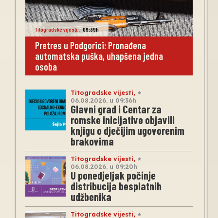
Titogradske vijesti
,
,
09:39h
Pretres u Podgorici: Pronađena
automatska puška, uhapšena jedna
osoba
Titogradske vijesti
,
06.08.2026. u 09:36h
Glavni grad i Centar za
romske inicijative objavili
knjigu o dječijim ugovorenim
brakovima
Titogradske vijesti
,
06.08.2026. u 09:20h
U ponedjeljak počinje
distribucija besplatnih
udžbenika
Titogradske vijesti
,