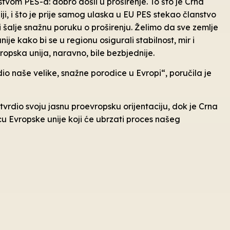
vom PES-a: dobro došli u proširenje. To što je Crna
ji, i što je prije samog ulaska u EU PES stekao članstvo
i šalje snažnu poruku o proširenju. Želimo da sve zemlje
 kako bi se u regionu osigurali stabilnost, mir i
ropska unija, naravno, bile bezbjednije.
io naše velike, snažne porodice u Evropi“, poručila je
vrdio svoju jasnu proevropsku orijentaciju, dok je Crna
u Evropske unije koji će ubrzati proces našeg