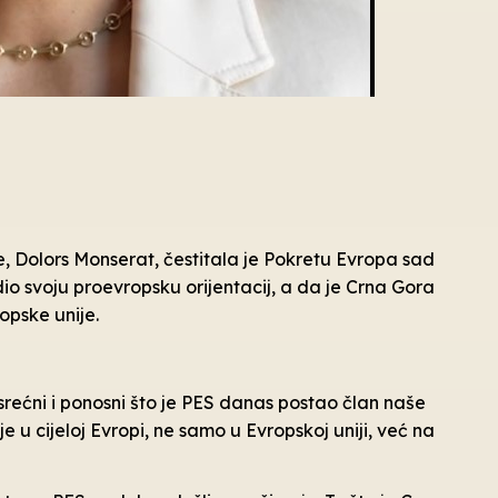
, Dolors Monserat, čestitala je Pokretu Evropa sad
io svoju proevropsku orijentacij, a da je Crna Gora
opske unije.
ćni i ponosni što je PES danas postao član naše
e u cijeloj Evropi, ne samo u Evropskoj uniji, već na