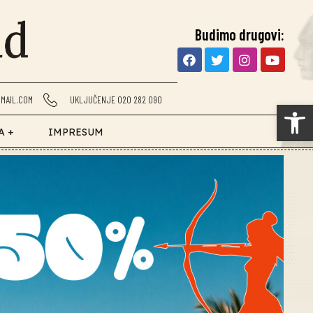
Budimo drugovi:
MAIL.COM
UKLJUČENJE 020 282 090
Op
A +
IMPRESUM