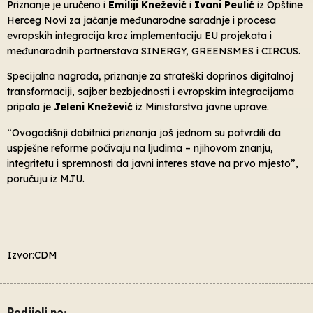
Priznanje je uručeno i
Emiliji Knežević
i
Ivani Peulić
iz Opštine
Herceg Novi za jačanje međunarodne saradnje i procesa
evropskih integracija kroz implementaciju EU projekata i
međunarodnih partnerstava SINERGY, GREENSMES i CIRCUS.
Specijalna nagrada, priznanje za strateški doprinos digitalnoj
transformaciji, sajber bezbjednosti i evropskim integracijama
pripala je
Jeleni Knežević
iz Ministarstva javne uprave.
“Ovogodišnji dobitnici priznanja još jednom su potvrdili da
uspješne reforme počivaju na ljudima – njihovom znanju,
integritetu i spremnosti da javni interes stave na prvo mjesto”,
poručuju iz MJU.
Izvor:CDM
Podijeli na: