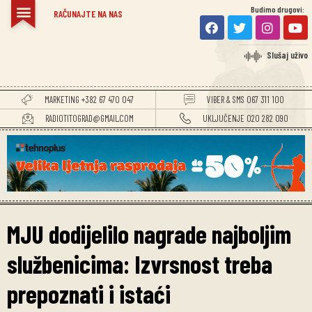
Budimo drugovi:
RAČUNAJTE NA NAS
Slušaj uživo
MARKETING +382 67 470 047
VIBER & SMS 067 311 100
RADIOTITOGRAD@GMAIL.COM
UKLJUČENJE 020 282 090
MJU dodijelilo nagrade najboljim
službenicima: Izvrsnost treba
prepoznati i istaći