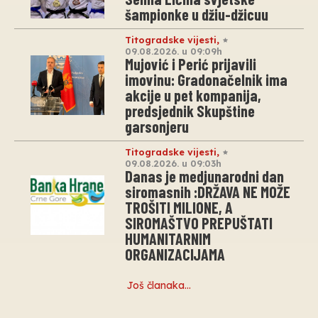
šampionke u džiu-džicuu
Titogradske vijesti
,
09.08.2026. u 09:09h
Mujović i Perić prijavili
imovinu: Gradonačelnik ima
akcije u pet kompanija,
predsjednik Skupštine
garsonjeru
Titogradske vijesti
,
09.08.2026. u 09:03h
Danas je medjunarodni dan
siromasnih :DRŽAVA NE MOŽE
TROŠITI MILIONE, A
SIROMAŠTVO PREPUŠTATI
HUMANITARNIM
ORGANIZACIJAMA
Još članaka…