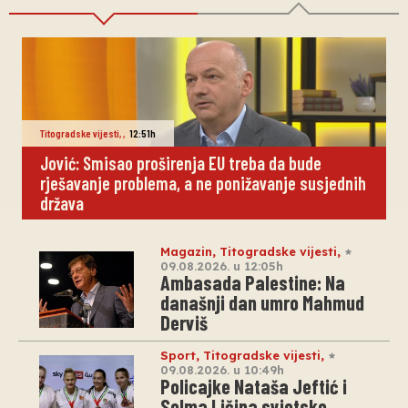
Titogradske vijesti
,
,
12:51h
Jović: Smisao proširenja EU treba da bude
rješavanje problema, a ne ponižavanje susjednih
država
Magazin
,
Titogradske vijesti
,
09.08.2026. u 12:05h
Ambasada Palestine: Na
današnji dan umro Mahmud
Derviš
Sport
,
Titogradske vijesti
,
09.08.2026. u 10:49h
Policajke Nataša Jeftić i
Selma Ličina svjetske