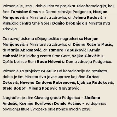
Priznanje je, ističu, dobio i tim za projekat Teleoftamologija, koji
čine
Tomislav Šimun
iz Doma zdravlja Podgorica,
Marijan
Marijanović
iz Ministarstva zdravlja, dr J
elena Radović
iz
Kliničkog centra Crne Gore i
Danilo Drobnjak
iz Ministarstva
zdravlja.
Za razvoj sistema eDijagnostika nagrađeni su
Marijan
Marijanović
iz Ministarstva zdravlja, dr
Dijana Račeta Mašić,
dr
Marija Abramović
, dr
Tamara Tapušković
i
Armin
Muhović
iz Kliničkog centra Crne Gore,
Veljko Glavičić
iz
Opšte bolnice Bar i
Rade Milović
iz Doma zdravlja Podgorica.
Priznanje za projekat PAR4EU: Od koordinacije do rezultata
dobio je tim Ministarstva javne uprave koji čine
Zorica
Zeković, Nevena Zindović Rabrenović, Ljubica Radaković,
Stela Bobot
i
Milena Popović Glavatović.
Nagrađen je i tim Glavnog grada Podgorica –
Slađana
Anđušić, Ksenija Borilović
i
Danilo Vučinić
– za doprinos
osvajanju titule Evropske prijestonice mladih 2028.