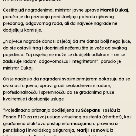
Čestitajući nagrađenima, ministar javne uprave
Maraš Dukaj
,
poručio je da priznanja predstavljaju potvrdu njihovog
predanog, odgovornog rada, ali da najveće nagrade ne
dodjeljuju komisije.
„Najveće nagrade donosi osjećaj da ste danas bolji nego juče,
da ste ostavili trag i doprinijeli nečemu što je veće od svakog
pojedinca. Taj osjećaj ne može se dodijeliti odlukom – on se
zaslužuje radom, odgovornošću i integritetom“, poručio je
ministar Dukaj.
On je naglasio da nagrađeni svojim primjerom pokazuju da se
izvrsnost u javnoj upravi gradi svakodnevnim radom,
profesionalnošću i spremnošću da se građanima pruže
kvalitetnije i dostupnije usluge.
“Pojedinačna priznanja dodijeljena su
Šćepanu Tošiću
iz
Fonda PIO za razvoj usluge virtuelnog asistenta (chatbot), koji
građanima olakšava pristup informacijama o pravima iz
penzijskog i invalidskog osiguranja,
Mariji Tomović
iz