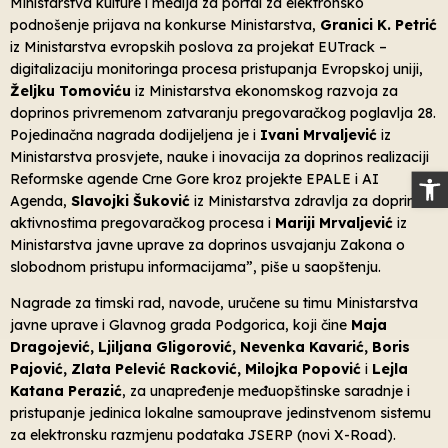
Ministarstva kulture i medija za portal za elektronsko
podnošenje prijava na konkurse Ministarstva,
Granici K. Petrić
iz Ministarstva evropskih poslova za projekat EUTrack –
digitalizaciju monitoringa procesa pristupanja Evropskoj uniji,
Željku Tomoviću
iz Ministarstva ekonomskog razvoja za
doprinos privremenom zatvaranju pregovaračkog poglavlja 28.
Pojedinačna nagrada dodijeljena je i
Ivani Mrvaljević
iz
Ministarstva prosvjete, nauke i inovacija za doprinos realizaciji
Op
Reformske agende Crne Gore kroz projekte EPALE i AI
Agenda,
Slavojki Šuković
iz Ministarstva zdravlja za doprinos
aktivnostima pregovaračkog procesa i
Mariji Mrvaljević
iz
Ministarstva javne uprave za doprinos usvajanju Zakona o
slobodnom pristupu informacijama”, piše u saopštenju.
Nagrade za timski rad, navode, uručene su timu Ministarstva
javne uprave i Glavnog grada Podgorica, koji čine
Maja
Dragojević, Ljiljana Gligorović, Nevenka Kavarić, Boris
Pajović, Zlata Pelević Racković, Milojka Popović
i
Lejla
Katana Perazić
, za unapređenje međuopštinske saradnje i
pristupanje jedinica lokalne samouprave jedinstvenom sistemu
za elektronsku razmjenu podataka JSERP (novi X-Road).