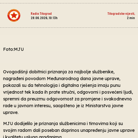
Radio Titograd
Titogradske vijesti
,
28.06.2026, 10:13h
2
min
Foto:MJU
Ovogodišnji dobitnici priznanja za najbolje službenike,
nagrađeni povodom Međunarodnog dana javne uprave,
pokazali su da tehnologija i digitalna rješenja imaju punu
vrijednost tek kada ih prate stručni, odgovorni i posvećeni ljudi,
spremni da preuzmu odgovornost za promjene i svakodnevno
rade u javnom interesu, saopšteno je iz Ministarstva javne
uprave.
MJU dodijelilo je priznanja službenicima i timovima koji su
svojim radom dali poseban doprinos unapređenju javne uprave
i kvalitetu usluga građanima.