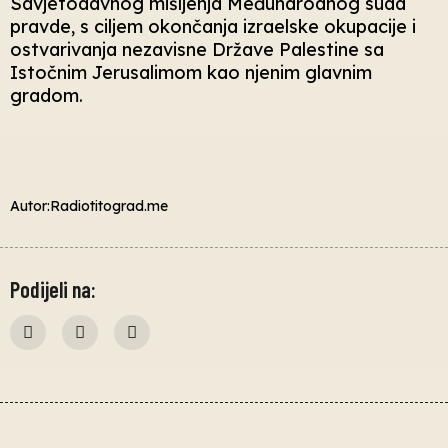
Savjetodavnog mišljenja Međunarodnog suda
pravde, s ciljem okončanja izraelske okupacije i
ostvarivanja nezavisne Države Palestine sa
Istočnim Jerusalimom kao njenim glavnim
gradom.
Autor:Radiotitograd.me
Podijeli na: