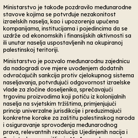
Ministarstvo je takođe pozdravilo međunarodne
stavove kojima se potvrđuje nezakonitost
izraelskih naselja, kao i upozorenja upućena
kompanijama, institucijama i pojedincima da se
uzdrže od ekonomskih i finansijskih aktivnosti sa
ili unutar naselja uspostavljenih na okupiranoj
palestinskoj teritoriji.
Ministarstvo je pozvalo međunarodnu zajednicu
da nadogradi ove mjere uvođenjem dodatnih
odvraćajućih sankcija protiv cjelokupnog sistema
naseljavanja, potvrđujući odgovornost izraelske
vlade za zločine doseljenika, sprečavajući
trgovinu proizvodima koji potiču iz kolonijalnih
naselja na svjetskim tržištima, primjenjujući
princip univerzalne jurisdikcije i preduzimajući
konkretne korake za zaštitu palestinskog naroda
i osiguravanje sprovođenja međunarodnog
prava, relevantnih rezolucija Ujedinjenih nacija i