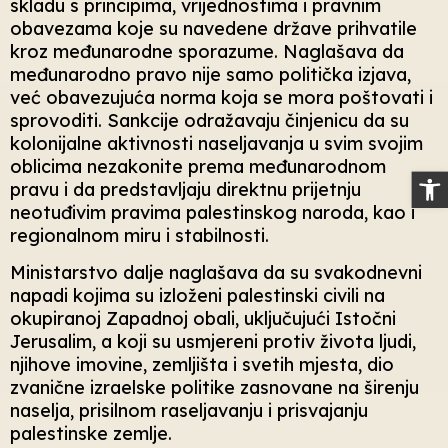
skladu s principima, vrijednostima i pravnim
obavezama koje su navedene države prihvatile
kroz međunarodne sporazume. Naglašava da
međunarodno pravo nije samo politička izjava,
već obavezujuća norma koja se mora poštovati i
sprovoditi. Sankcije odražavaju činjenicu da su
kolonijalne aktivnosti naseljavanja u svim svojim
oblicima nezakonite prema međunarodnom
Op
pravu i da predstavljaju direktnu prijetnju
neotuđivim pravima palestinskog naroda, kao i
regionalnom miru i stabilnosti.
Ministarstvo dalje naglašava da su svakodnevni
napadi kojima su izloženi palestinski civili na
okupiranoj Zapadnoj obali, uključujući Istočni
Jerusalim, a koji su usmjereni protiv života ljudi,
njihove imovine, zemljišta i svetih mjesta, dio
zvanične izraelske politike zasnovane na širenju
naselja, prisilnom raseljavanju i prisvajanju
palestinske zemlje.