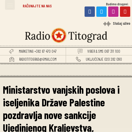
Budimo drugovi:
TITOGRADSKE VIJESTI
RAČUNAJTE NA NAS
Slušaj uživo
MARKETING +382 67 470 047
VIBER & SMS 067 311 100
RADIOTITOGRAD@GMAIL.COM
UKLJUČENJE 020 282 090
Ministarstvo vanjskih poslova i
iseljenika Države Palestine
pozdravlja nove sankcije
Ujedinjenog Kraljevstva,