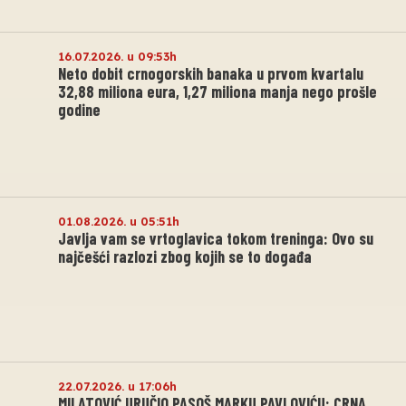
16.07.2026. u 09:53h
Neto dobit crnogorskih banaka u prvom kvartalu
32,88 miliona eura, 1,27 miliona manja nego prošle
godine
01.08.2026. u 05:51h
Javlja vam se vrtoglavica tokom treninga: Ovo su
najčešći razlozi zbog kojih se to događa
22.07.2026. u 17:06h
MILATOVIĆ URUČIO PASOŠ MARKU PAVLOVIĆU: CRNA