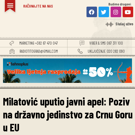
Budimo drugovi:
RAČUNAJTE NA NAS
Slušaj uživo
MARKETING +382 67 470 047
VIBER & SMS 067 311 100
RADIOTITOGRAD@GMAIL.COM
UKLJUČENJE 020 282 090
Milatović uputio javni apel: Poziv
na državno jedinstvo za Crnu Goru
u EU