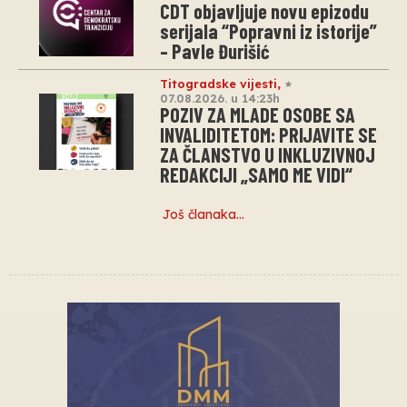
CDT objavljuje novu epizodu
serijala “Popravni iz istorije”
– Pavle Đurišić
Titogradske vijesti
,
07.08.2026. u 14:23h
POZIV ZA MLADE OSOBE SA
INVALIDITETOM: PRIJAVITE SE
ZA ČLANSTVO U INKLUZIVNOJ
REDAKCIJI „SAMO ME VIDI“
Još članaka…