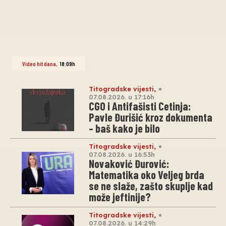
Video hit dana
,
18:09h
Titogradske vijesti
,
07.08.2026. u 17:16h
CGO i Antifašisti Cetinja:
Pavle Đurišić kroz dokumenta
– baš kako je bilo
Titogradske vijesti
,
07.08.2026. u 16:53h
Novaković Đurović:
Matematika oko Veljeg brda
se ne slaže, zašto skuplje kad
može jeftinije?
Titogradske vijesti
,
07.08.2026. u 14:29h