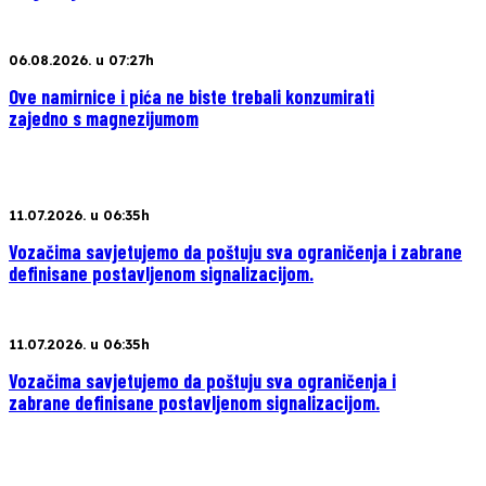
06.08.2026. u 07:27h
Ove namirnice i pića ne biste trebali konzumirati
zajedno s magnezijumom
11.07.2026. u 06:35h
Vozačima savjetujemo da poštuju sva ograničenja i zabrane
definisane postavljenom signalizacijom.
11.07.2026. u 06:35h
Vozačima savjetujemo da poštuju sva ograničenja i
zabrane definisane postavljenom signalizacijom.