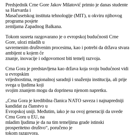
Predsjednik Crne Gore Jakov Milatović primio je danas studente
sa Harvarda i
Masačusetskog instituta tehnologije (MIT), u okviru njihovog
programa posjete
zemljama Zapadnog Balkana.
Tokom susreta razgovarano je o evropskoj budućnosti Crne
Gore, ulozi mladih u
savremenim društvenim procesima, kao i potrebi da država stvara
ambijent u kojem će
znanje, inovacije i odgovornost biti temelj razvoja.
Crna Gora je predstavljena kao država koja svoju budućnost vidi
u evropskim
vrijednostima, regionalnoj saradnji i snaženju institucija, ali prije
svega u ljudima koji
svojim znanjem mogu da doprinesu njenom napretku.
„Crna Gora je kredibilna članica NATO saveza i najnapredniji
kandidat za članstvo u
Evropskoj uniji. Međutim, iako je na ovoj generaciji da uvede
Crnu Goru u EU, na
mladim ljudima je da na tim temeljima grade istinski
prosperitetno društvo“, poručeno je
tokom razgovora.