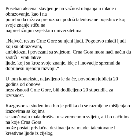
Poseban akcenat stavljen je na važnost ulaganja u mlade i
obrazovanje, kao i na
potrebu da država prepozna i podrži talentovane pojedince koji
svoje znanje stiču na
najprestižnijim svjetskim univerzitetima.
„Najveći resurs Crne Gore su njeni ljudi. Pogotovo mladi ljudi
koji su obrazovani,
ambiciozni i povezani sa svijetom. Crna Gora mora naći način da
zadrži i vrati takve
ljude, koji su kroz svoje znanje, ideje i inovacije spremni da
doprinesu njenom razvoju.“
U tom kontekstu, najavljeno je da će, povodom jubileja 20
godina od obnove
nezavisnosti Crne Gore, biti dodijeljeno 20 stipendija za
izvrsnost.
Razgovor sa studentima bio je prilika da se razmijene mišljenja o
izazovima sa kojima
se suočavaju mala društva u savremenom svijetu, ali i o načinima
na koje Crna Gora
može postati privlačna destinacija za mlade, talentovane i
kreativne ljude iz cijelog