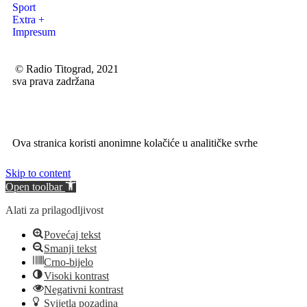
Sport
Extra +
Impresum
© Radio Titograd, 2021
sva prava zadržana
Ova stranica koristi anonimne kolačiće u analitičke svrhe
Skip to content
Open toolbar
Alati za prilagodljivost
Povećaj tekst
Smanji tekst
Crno-bijelo
Visoki kontrast
Negativni kontrast
Svijetla pozadina