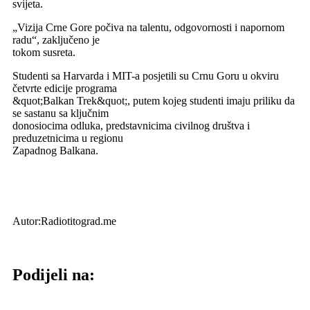
svijeta.
„Vizija Crne Gore počiva na talentu, odgovornosti i napornom
radu“, zaključeno je
tokom susreta.
Studenti sa Harvarda i MIT-a posjetili su Crnu Goru u okviru
četvrte edicije programa
&quot;Balkan Trek&quot;, putem kojeg studenti imaju priliku da
se sastanu sa ključnim
donosiocima odluka, predstavnicima civilnog društva i
preduzetnicima u regionu
Zapadnog Balkana.
Autor:Radiotitograd.me
Podijeli na: