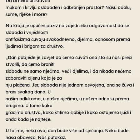
Da bi neko uništavao
mukom i krvlju oslobođen i odbranjen prostor? Našu obalu,
šume, rijeke i more?
Na kraju je upućen poziv na zajedničku odgovornost da se
sloboda i vrijednosti
antifašizma čuvaju svakodnevno, djelima, odnosom prema
ljudima i brigom za društvo.
„Dan pobjede je zavjet da ćemo čuvati ono što su naši preci
stvorili, da ćemo braniti
slobodu ne samo riječima, već i djelima, i da nikada nećemo
zaboraviti cijenu koja je za
nju plaćena. Jer, sloboda nije jednom osvojena, ona se čuva i
brani svakog dana. U
našim odlukama, u našim riječima, u našem odnosu prema
drugima. U tome kako
gradimo društvo, kako štitimo slabije i kako ostajemo ljudi i
onda kada je najteže.
U to ime, neka ovaj dan bude više od sjećanja. Neka bude
naša obaveza. Naš putokaz.