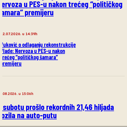
Nervoza u PES-u nakon trećeg “političkog
šamara” premijeru
22.07.2026. u 14:39h
Vuković o odlaganju rekonstrukcije
Vlade: Nervoza u PES-u nakon
trećeg “političkog šamara”
premijeru
2.08.2026. u 15:06h
U subotu prošlo rekordnih 21,46 hiljada
vozila na auto-putu