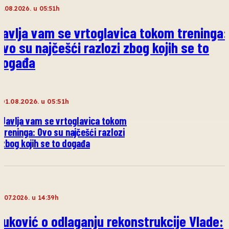
1.08.2026. u 05:51h
Javlja vam se vrtoglavica tokom treninga:
Ovo su najčešći razlozi zbog kojih se to
događa
01.08.2026. u 05:51h
Javlja vam se vrtoglavica tokom
treninga: Ovo su najčešći razlozi
zbog kojih se to događa
2.07.2026. u 14:39h
Vuković o odlaganju rekonstrukcije Vlade: