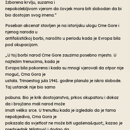
Izborena krvlju, suzama i
nepokolebljivom vjerom da čovjek mora biti slobodan da bi
bio dostojan svog imena.“
Poseban akcenat stavljen je na istorijsku ulogu Crne Gore i
njenog naroda u
antifašističkoj borbi, naročito u periodu kada je Evropa bila
pod okupacijom.
„U toj borbi narod Crne Gore zauzima posebno mjesto. U
najtežim trenucima, kada je
Evropa bila pokorena i kada su mnogi vjerovali da otpor nije
moguć, Crna Gora je
ustala. Trinaestog jula 1941. godine planula je iskra slobode.
Taj ustanak nije bio samo
pobuna. Bio je krik dostojanstva, prkos okupatoru i dokaz
da i brojčano mali narod može
imati veliko srce. U trenutku kada je izgledalo da je tama
nepobjediva, Crna Gora je
pokazala da svjetlost ne može biti ugašena&quot;, kazao je
predsjednik Milatović i dodao da