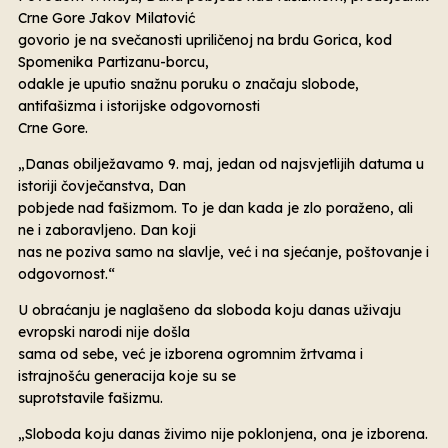
Crne Gore Jakov Milatović
govorio je na svečanosti upriličenoj na brdu Gorica, kod
Spomenika Partizanu-borcu,
odakle je uputio snažnu poruku o značaju slobode,
antifašizma i istorijske odgovornosti
Crne Gore.
„Danas obilježavamo 9. maj, jedan od najsvjetlijih datuma u
istoriji čovječanstva, Dan
pobjede nad fašizmom. To je dan kada je zlo poraženo, ali
ne i zaboravljeno. Dan koji
nas ne poziva samo na slavlje, već i na sjećanje, poštovanje i
odgovornost.“
U obraćanju je naglašeno da sloboda koju danas uživaju
evropski narodi nije došla
sama od sebe, već je izborena ogromnim žrtvama i
istrajnošću generacija koje su se
suprotstavile fašizmu.
„Sloboda koju danas živimo nije poklonjena, ona je izborena.