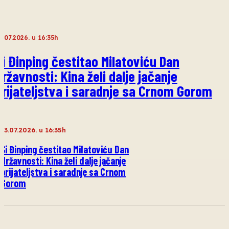
3.07.2026. u 16:35h
Si Đinping čestitao Milatoviću Dan
državnosti: Kina želi dalje jačanje
prijateljstva i saradnje sa Crnom Gorom
13.07.2026. u 16:35h
Si Đinping čestitao Milatoviću Dan
državnosti: Kina želi dalje jačanje
prijateljstva i saradnje sa Crnom
Gorom