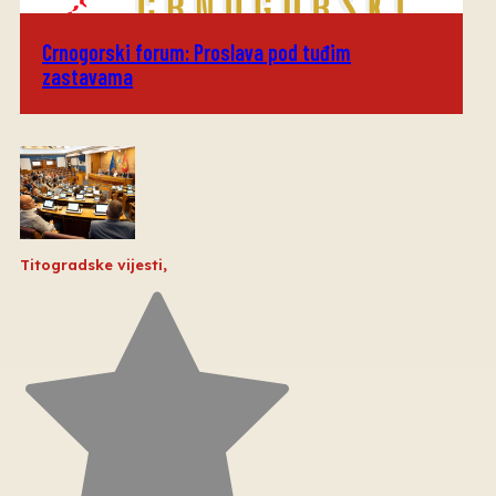
Crnogorski forum: Proslava pod tuđim
zastavama
Titogradske vijesti
,