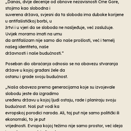
„Danas, dvije decenije od obnove nezavisnosti Crne Gore,
stojimo kao slobodna i
suverena država, svjesni da ta sloboda ima duboke korijene
u antifašističkoj borbi, u
žrtvi i u vjeri da se sloboda ne nasljeđuje, već zaslužuje.
Uvijek moramo imati na umu
da antifašizam nije samo dio naše prošlosti, već i temelj
našeg identiteta, naše
državnosti i naše budućnosti.“
Poseban dio obraćanja odnosio se na obavezu stvaranja
države u kojoj građani žele da
ostanu i grade svoju budućnost.
„Naša obaveza prema generacijama koje su izvojevale
slobodu jeste da izgradimo
uređenu državu u kojoj ljudi ostaju, rade i planiraju svoju
budućnost. Naš put vodi ka
evropskoj porodici naroda. Ali, taj put nije samo politički ili
ekonomski, to je put
vrijednosti. Evropa kojoj težimo nije samo prostor, već ideja