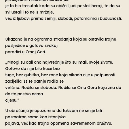
je to bio trenutak kada su obični ljudi postali heroji, te da su
svi ustali i to ne iz mržnje,
već iz ljubavi prema zemlji, slobodi, potomcima i budućnosti.
Ukazano je na ogromna stradanja koja su ostavila trajne
posljedice u gotovo svakoj
porodici u Crnoj Gori.
„Mnogi su dali ono najvrednije što su imali, svoje živote.
Gotovo da nije bilo kuće bez
tuge, bez gubitka, bez rane koja nikada nije u potpunosti
zacijelila. Iz te patnje rodila se
veličina. Rodila se sloboda. Rodila se Crna Gora koja zna da
dostojanstvo nema
cijenu.“
U obraćanju je upozoreno da fašizam ne smije biti
posmatran samo kao istorijska
pojava, već kao trajna opomena savremenom društvu.