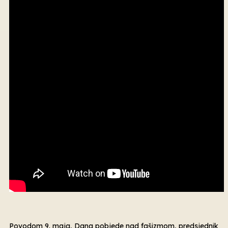
Povodom 9. maja, Dana pobjede nad fašizmom, predsjednik