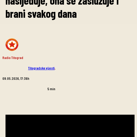
nasljeđuje, ona se zaslužuje i
brani svakog dana
Radio Titograd
Titogradske vijesti
,
09.05.2026, 17:36h
5
min