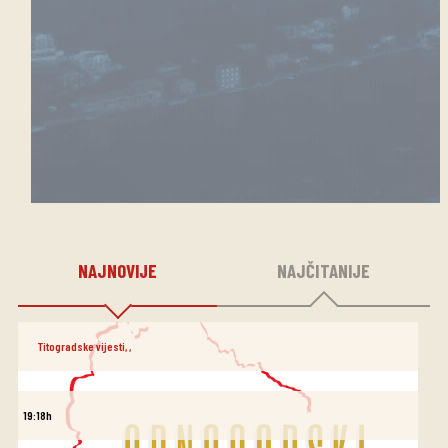
NAJNOVIJE
NAJČITANIJE
Titogradske vijesti
,
,
19:18h