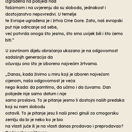
izgrađena na pobjedi nad
fašizmom i na uvjerenju da su sloboda, jednakost i
dostojanstvo nepovredivi. U temelje
te Evrope ugrađena je i žrtva Crne Gore. Zato, naš evropski
put nije odricanje od sebe,
već potvrda onoga što jesmo, što smo uvijek bili i što ćemo
biti.“
U završnom dijelu obraćanja ukazano je na odgovornost
sadašnjih generacija da
očuvaju ono što je izboreno najvećim žrtvama.
„Danas, kada živimo u miru koji je izboren najvećom
cijenom, naša odgovornost je veća
nego ikada: da pamtimo, da učimo i da čuvamo. Dan
pobjede nije samo datum i nije
samo proslava. To je pitanje jesmo li dostojni naših predaka
koji su nam slobodu
ostavili. To je pitanje jesu li naši preci ginuli za crnogorsku
zemlju da bi je neko ko je bio
na vlasti juče ili je na vlasti danas prodavao i preprodavao?