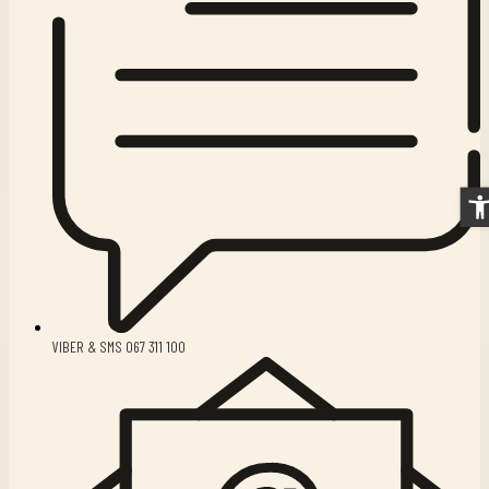
Ope
VIBER & SMS 067 311 100