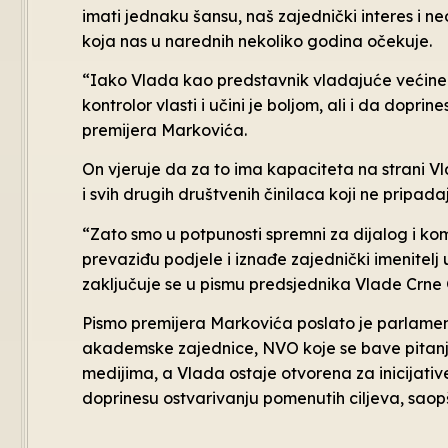
imati jednaku šansu, naš zajednički interes i
koja nas u narednih nekoliko godina očekuje.
“Iako Vlada kao predstavnik vladajuće većine 
kontrolor vlasti i učini je boljom, ali i da dopri
premijera Markovića.
On vjeruje da za to ima kapaciteta na strani Vlad
i svih drugih društvenih činilaca koji ne pripadaj
“Zato smo u potpunosti spremni za dijalog i ko
prevaziđu podjele i iznađe zajednički imenitelj
zaključuje se u pismu predsjednika Vlade Crne 
Pismo premijera Markovića poslato je parlame
akademske zajednice, NVO koje se bave pitanj
medijima, a Vlada ostaje otvorena za inicijati
doprinesu ostvarivanju pomenutih ciljeva, saop