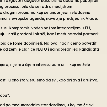
ren razgovor i dogovor kako bismo dodatno poboljšali
nog procesa, bilo da se radi o medijskom
drugim propisima koji će unaprijediti vladavinu
rmama iz evropske agende, naveo je predsjednik Vlade.
enzus i kompromis, vođen našom integracijom u EU,
ju i naši građani i birači, kao i međunarodni partneri:
koja će tome doprinijeti. Na ovaj način ćemo potvrditi
uje od zemlje članice NATO i najnaprednijeg kandidata
ra, nije ni u čijem interesu osim onih koji ne žele
t i u ono što vjerujemo da svi, kao država i društvo,
ropu”.
bori po međunarodnim standardima, u kojima će svi