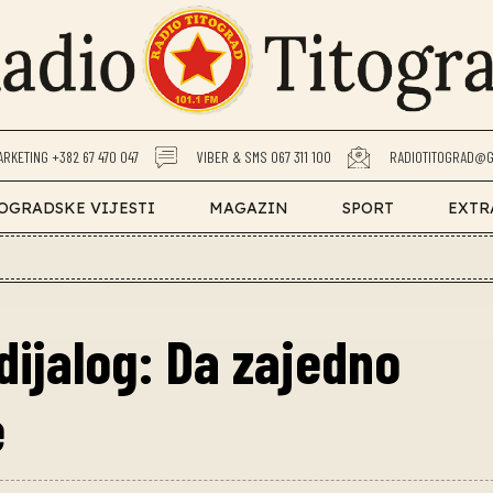
ARKETING +382 67 470 047
VIBER & SMS 067 311 100
RADIOTITOGRAD@G
OGRADSKE VIJESTI
MAGAZIN
SPORT
EXTR
dijalog: Da zajedno
e