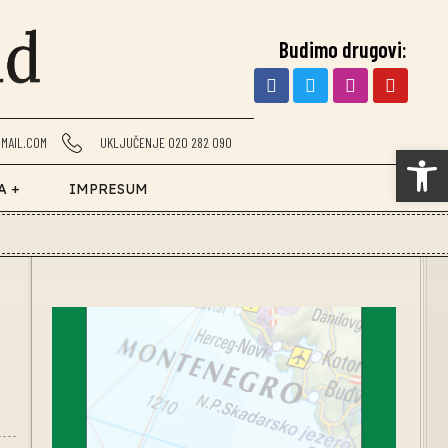
Budimo drugovi:
MAIL.COM
UKLJUČENJE 020 282 090
Op
A +
IMPRESUM