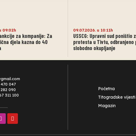
u 09:02h
09.07.2026. u 10:11h
ankcije za kompanije: Za
USSCG: Upravni sud poništio 
vična djela kazna do 40
protesta u Tivtu, odbranjeno
a
slobodno okupljanje
@gmail.com
 470 047
Početna
0 282 090
67 311 100
Titogradske vijesti
Magazin