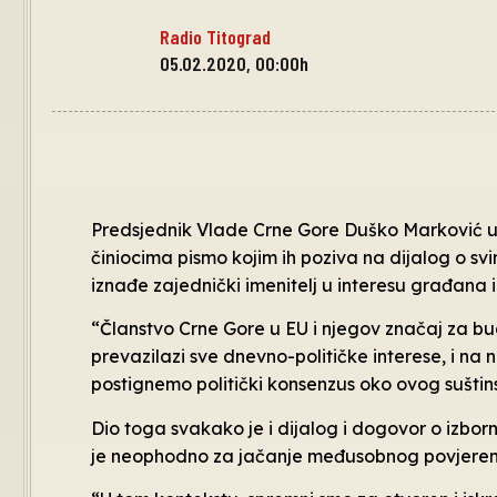
Radio Titograd
05.02.2020, 00:00h
Predsjednik Vlade Crne Gore Duško Marković up
činiocima pismo kojim ih poziva na dijalog o sv
iznađe zajednički imenitelj u interesu građana 
“Članstvo Crne Gore u EU i njegov značaj za bu
prevazilazi sve dnevno-političke interese, i 
postignemo politički konsenzus oko ovog suštin
Dio toga svakako je i dijalog i dogovor o izbo
je neophodno za jačanje međusobnog povjerenj