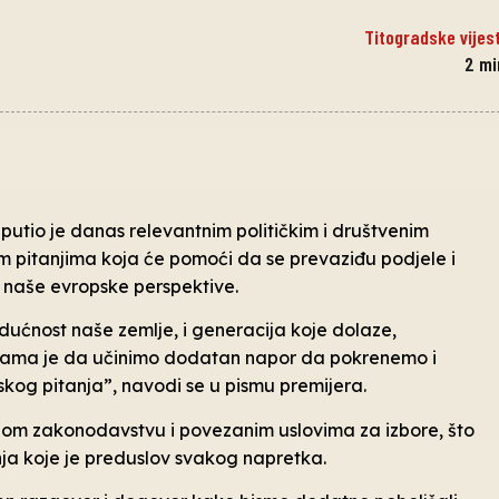
Titogradske vijest
2
mi
utio je danas relevantnim političkim i društvenim
im pitanjima koja će pomoći da se prevaziđu podjele i
i naše evropske perspektive.
dućnost naše zemlje, i generacija koje dolaze,
na nama je da učinimo dodatan napor da pokrenemo i
skog pitanja”, navodi se u pismu premijera.
rnom zakonodavstvu i povezanim uslovima za izbore, što
a koje je preduslov svakog napretka.