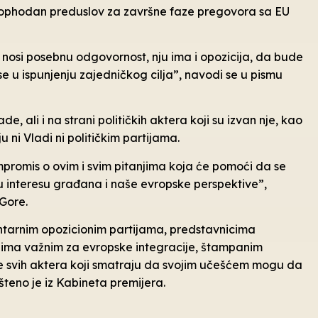
 neophodan preduslov za završne faze pregovora sa EU
nosi posebnu odgovornost, nju ima i opozicija, da bude
nese u ispunjenju zajedničkog cilja”, navodi se u pismu
e, ali i na strani političkih aktera koji su izvan nje, kao
u ni Vladi ni političkim partijama.
mpromis o ovim i svim pitanjima koja će pomoći da se
 u interesu građana i naše evropske perspektive”,
Gore.
ntarnim opozicionim partijama, predstavnicima
ima važnim za evropske integracije, štampanim
ve svih aktera koji smatraju da svojim učešćem mogu da
šteno je iz Kabineta premijera.