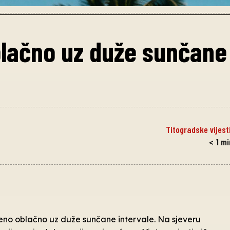
lačno uz duže sunčane
Titogradske vijest
< 1
mi
reno oblačno uz duže sunčane intervale. Na sjeveru