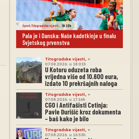
Sport
,
Titogradske vijesti
,
,
19:22h
Pala je i Danska: Naše kadetkinje u finalu
Svjetskog prvenstva
Titogradske vijesti
,
07.08.2026. u 18:01h
U Kotoru oduzeta roba
vrijedna više od 10.600 eura,
izdato 10 prekršajnih naloga
Titogradske vijesti
,
07.08.2026. u 17:16h
CGO i Antifašisti Cetinja:
Pavle Đurišić kroz dokumenta
– baš kako je bilo
Titogradske vijesti
,
07.08.2026. u 16:53h