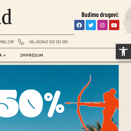
Budimo drugovi:
MAIL.COM
UKLJUČENJE 020 282 090
Op
A +
IMPRESUM