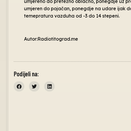
umjereno do pretežno oblačno, ponegdje uz pro
umjeren do pojačan, ponegdje na udare ijak do 
temepratura vazduha od -3 do 14 stepeni.
Autor:Radiotitograd.me
Podijeli na: