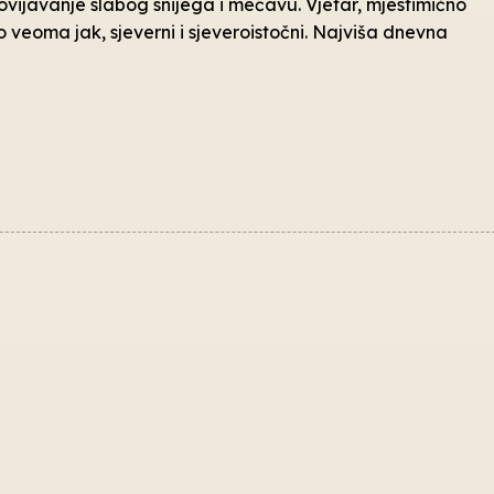
vijavanje slabog snijega i mećavu. Vjetar, mjestimično
veoma jak, sjeverni i sjeveroistočni. Najviša dnevna