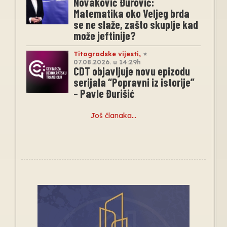
Novaković Đurović:
Matematika oko Veljeg brda
se ne slaže, zašto skuplje kad
može jeftinije?
Titogradske vijesti
,
07.08.2026. u 14:29h
CDT objavljuje novu epizodu
serijala “Popravni iz istorije”
– Pavle Đurišić
Još članaka…