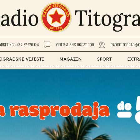
ARKETING +382 67 470 047
VIBER & SMS 067 311 100
RADIOTITOGRAD@G
OGRADSKE VIJESTI
MAGAZIN
SPORT
EXTR