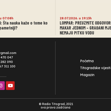
u 07:08h
28.07.2026. u 19:13h
si: Šta nauka kaže o tome ko
LOMPAR: PREUZMITE ODGOVO
pametniji?
MAKAR JEDNOM – GRAĐANI MJ
NEMAJU PITKU VODU
@gmail.com
 470 047
Početna
0 282 090
67 311 100
Titogradske vijesti
Magazin
© Radio Titograd, 2021
sva prava zadržana