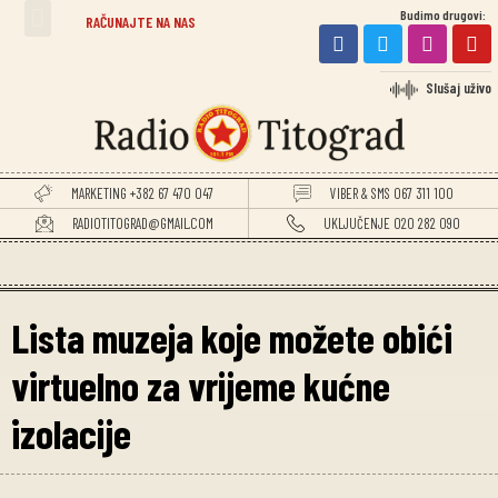
Budimo drugovi:
TITOGRADSKE VIJESTI
RAČUNAJTE NA NAS
Slušaj uživo
MARKETING +382 67 470 047
VIBER & SMS 067 311 100
RADIOTITOGRAD@GMAIL.COM
UKLJUČENJE 020 282 090
Lista muzeja koje možete obići
virtuelno za vrijeme kućne
izolacije